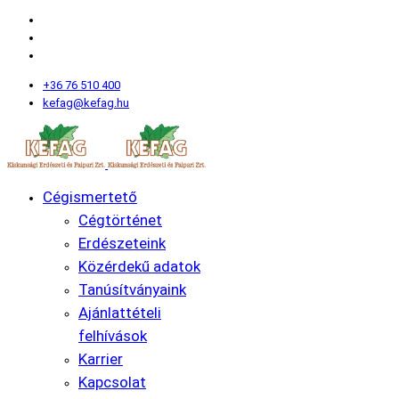
+36 76 510 400
kefag@kefag.hu
Cégismertető
Cégtörténet
Erdészeteink
Közérdekű adatok
Tanúsítványaink
Ajánlattételi
felhívások
Karrier
Kapcsolat