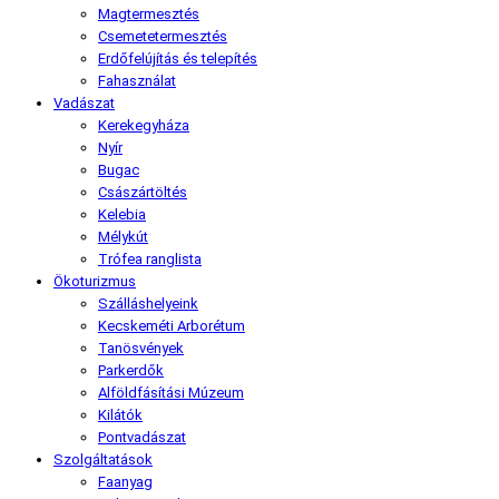
Magtermesztés
Csemetetermesztés
Erdőfelújítás és telepítés
Fahasználat
Vadászat
Kerekegyháza
Nyír
Bugac
Császártöltés
Kelebia
Mélykút
Trófea ranglista
Ökoturizmus
Szálláshelyeink
Kecskeméti Arborétum
Tanösvények
Parkerdők
Alföldfásítási Múzeum
Kilátók
Pontvadászat
Szolgáltatások
Faanyag