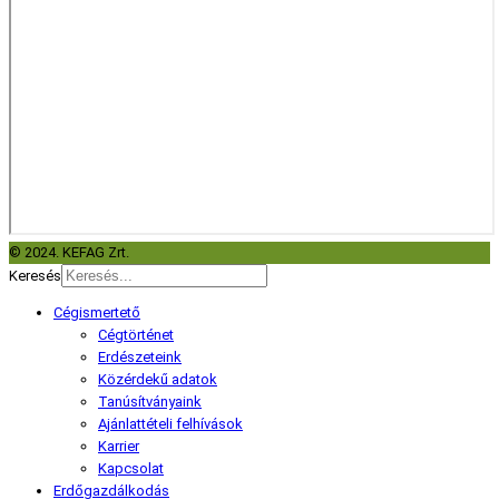
© 2024. KEFAG Zrt.
Keresés
Cégismertető
Cégtörténet
Erdészeteink
Közérdekű adatok
Tanúsítványaink
Ajánlattételi felhívások
Karrier
Kapcsolat
Erdőgazdálkodás