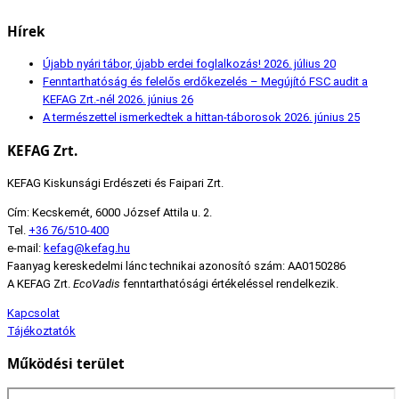
Hírek
Újabb nyári tábor, újabb erdei foglalkozás!
2026. július 20
Fenntarthatóság és felelős erdőkezelés – Megújító FSC audit a
KEFAG Zrt.-nél
2026. június 26
A természettel ismerkedtek a hittan-táborosok
2026. június 25
KEFAG Zrt.
KEFAG Kiskunsági Erdészeti és Faipari Zrt.
Cím: Kecskemét, 6000 József Attila u. 2.
Tel.
+36 76/510-400
e-mail:
kefag@kefag.hu
Faanyag kereskedelmi lánc technikai azonosító szám: AA0150286
A KEFAG Zrt.
EcoVadis
fenntarthatósági értékeléssel rendelkezik.
Kapcsolat
Tájékoztatók
Működési terület