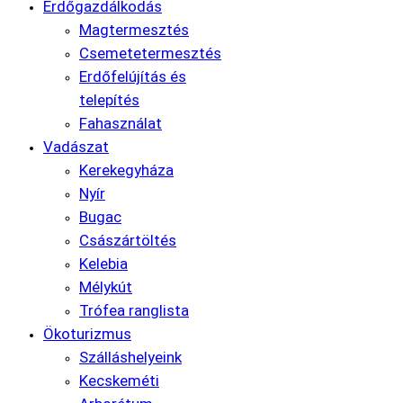
Erdőgazdálkodás
Magtermesztés
Csemetetermesztés
Erdőfelújítás és
telepítés
Fahasználat
Vadászat
Kerekegyháza
Nyír
Bugac
Császártöltés
Kelebia
Mélykút
Trófea ranglista
Ökoturizmus
Szálláshelyeink
Kecskeméti