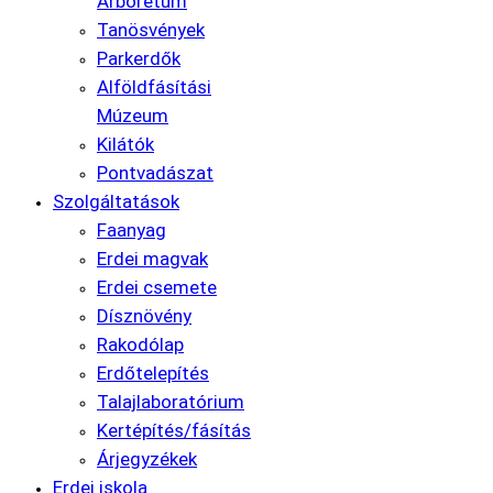
Arborétum
Tanösvények
Parkerdők
Alföldfásítási
Múzeum
Kilátók
Pontvadászat
Szolgáltatások
Faanyag
Erdei magvak
Erdei csemete
Dísznövény
Rakodólap
Erdőtelepítés
Talajlaboratórium
Kertépítés/fásítás
Árjegyzékek
Erdei iskola