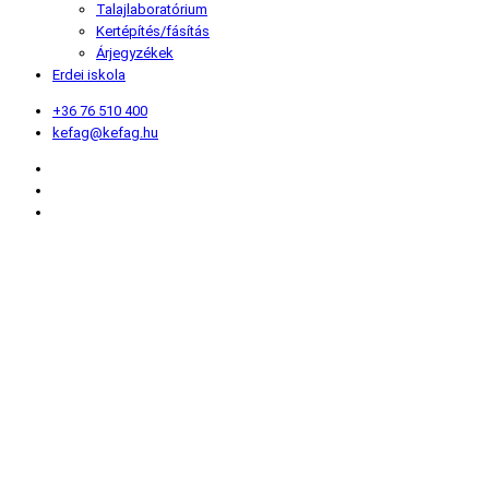
Talajlaboratórium
Kertépítés/fásítás
Árjegyzékek
Erdei iskola
+36 76 510 400
kefag@kefag.hu