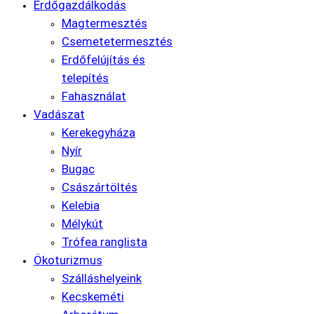
Erdőgazdálkodás
Magtermesztés
Csemetetermesztés
Erdőfelújítás és
telepítés
Fahasználat
Vadászat
Kerekegyháza
Nyír
Bugac
Császártöltés
Kelebia
Mélykút
Trófea ranglista
Ökoturizmus
Szálláshelyeink
Kecskeméti