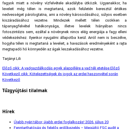
fagyok miatt a növény vízfelvétele akadályba ütközik. Ugyanakkor, ha
leveleit még télen is megtartaná, azok felületén keresztül értékes
nedvességet párologtatna, ami a növény károsodásához, súlyos esetben
kiszáradásához vezetne. Mindezek mellett télen csökken a
tápanyagfelvétel hatékonysága, illetve levelek hiányában nincs
fotoszintézis sem, ezáltal a növénynek nincs elég energiája a fagy elleni
védekezéshez. Ilyenkor nyugalmi állapotba kerül. Arról nem is beszélve,
hogyha télen is megtartaná a leveleit, a havazások eredményeként a rajta
megtapadó hó könnyedén az ágak leszakadásához vezetne.
Tarjányi Lili
Előző cikk: A vadgazdálkodás egyik alappillére a vad téli etetése
Előző
Következő cikk: Kötelezettségek és jogok az erdei haszonvétel során
Következő
Tűzgyújtási tilalmak
Hírek
Újabb nyári tábor, újabb erdei foglalkozás!
2026. július 20
Fenntarthatóság és felelős erdőkezelés – Megújító FSC audit a