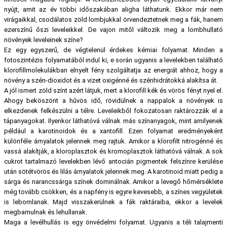
nyújt, amit az év többi időszakában aligha láthatunk. Ekkor már nem
virágaikkal, csodálatos zöld lombjukkal örvendeztetnek meg a fák, hanem
ezerszínű őszi leveleikkel. De vajon mitől változik meg a lombhullató
növények leveleinek színe?
Ez egy egyszerű, de végtelenül érdekes kémiai folyamat. Minden a
fotoszintézis folyamatából indul ki, e során ugyanis a levelekben található
klorofillmolekulákban elnyelt fény szolgáltatja az energiát ahhoz, hogy a
növény a szén-dioxidot és a vizet oxigénné és szénhidrátokká alakítsa át.
A jól ismert zöld színt azért látjuk, mert a klorofill kék és vörös fényt nyel el.
Ahogy beköszönt a hűvös idő, rövidülnek a nappalok a növények is
elkezdenek felkészülni a télre. Leveleikből fokozatosan raktározzák el a
tápanyagokat. Ilyenkor láthatóvá válnak más színanyagok, mint amilyenek
például a karotinoidok és a xantofill. Ezen folyamat eredményeként
különféle árnyalatok jelennek meg rajtuk. Amikor a klorofilt nitrogénné és
vassá alakítják, a kloroplasztok és kromoplasztok láthatóvá válnak. A sok
cukrot tartalmazó levelekben lévő antocián pigmentek felszínre kerülése
után sötétvörös és lilás árnyalatok jelennek meg. A karotinoid miatt pedig a
sárga és narancssárga színek dominálnak. Amikor a levegő hőmérséklete
még tovább csökken, és a napfény is egyre kevesebb, a színes vegyületek
is lebomlanak. Majd visszakerülnek a fák raktáraiba, ekkor a levelek
megbarnulnak és lehullanak.
Maga a levélhullás is egy önvédelmi folyamat. Ugyanis a téli talajmenti