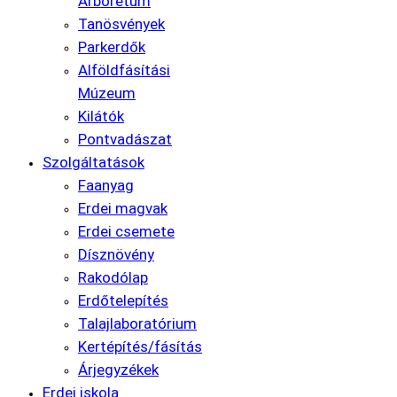
Arborétum
Tanösvények
Parkerdők
Alföldfásítási
Múzeum
Kilátók
Pontvadászat
Szolgáltatások
Faanyag
Erdei magvak
Erdei csemete
Dísznövény
Rakodólap
Erdőtelepítés
Talajlaboratórium
Kertépítés/fásítás
Árjegyzékek
Erdei iskola