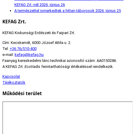
KEFAG Zrt.-nél
2026. június 26
A természettel ismerkedtek a hittan-táborosok
2026. június 25
KEFAG Zrt.
KEFAG Kiskunsági Erdészeti és Faipari Zrt.
Cím: Kecskemét, 6000 József Attila u. 2.
Tel.
+36 76/510-400
e-mail:
kefag@kefag.hu
Faanyag kereskedelmi lánc technikai azonosító szám: AA0150286
A KEFAG Zrt.
EcoVadis
fenntarthatósági értékeléssel rendelkezik.
Kapcsolat
Tájékoztatók
Működési terület