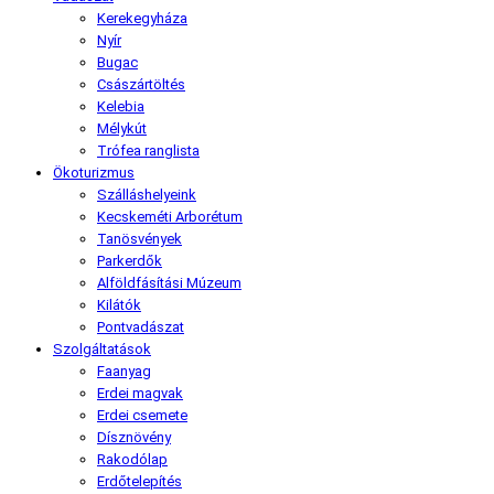
Kerekegyháza
Nyír
Bugac
Császártöltés
Kelebia
Mélykút
Trófea ranglista
Ökoturizmus
Szálláshelyeink
Kecskeméti Arborétum
Tanösvények
Parkerdők
Alföldfásítási Múzeum
Kilátók
Pontvadászat
Szolgáltatások
Faanyag
Erdei magvak
Erdei csemete
Dísznövény
Rakodólap
Erdőtelepítés