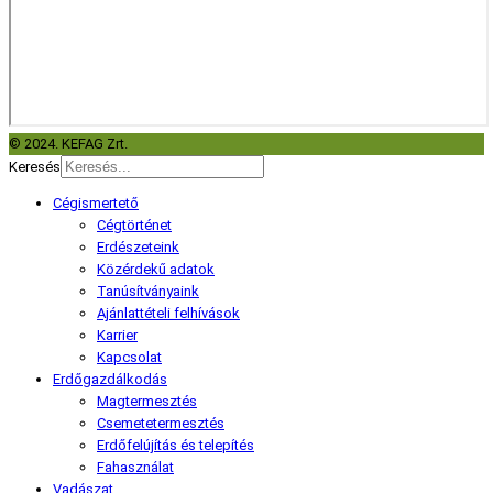
© 2024. KEFAG Zrt.
Keresés
Cégismertető
Cégtörténet
Erdészeteink
Közérdekű adatok
Tanúsítványaink
Ajánlattételi felhívások
Karrier
Kapcsolat
Erdőgazdálkodás
Magtermesztés
Csemetetermesztés
Erdőfelújítás és telepítés
Fahasználat
Vadászat