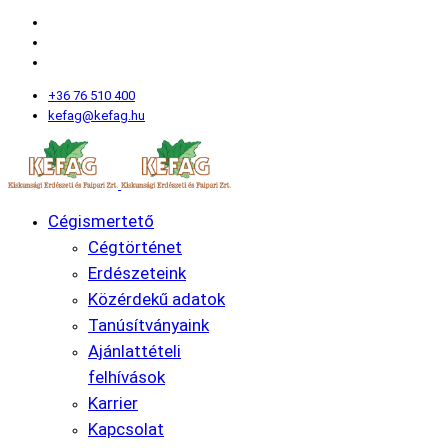
+36 76 510 400
kefag@kefag.hu
Cégismertető
Cégtörténet
Erdészeteink
Közérdekű adatok
Tanúsítványaink
Ajánlattételi
felhívások
Karrier
Kapcsolat