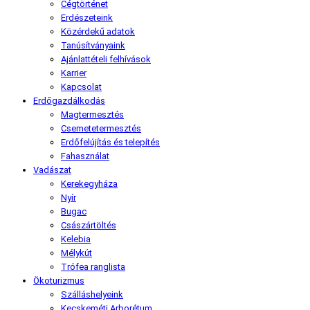
Cégtörténet
Erdészeteink
Közérdekű adatok
Tanúsítványaink
Ajánlattételi felhívások
Karrier
Kapcsolat
Erdőgazdálkodás
Magtermesztés
Csemetetermesztés
Erdőfelújítás és telepítés
Fahasználat
Vadászat
Kerekegyháza
Nyír
Bugac
Császártöltés
Kelebia
Mélykút
Trófea ranglista
Ökoturizmus
Szálláshelyeink
Kecskeméti Arborétum