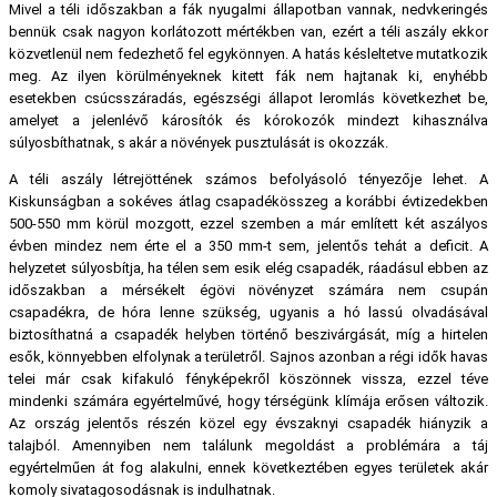
Mivel a téli időszakban a fák nyugalmi állapotban vannak, nedvkeringés
bennük csak nagyon korlátozott mértékben van, ezért a téli aszály ekkor
közvetlenül nem fedezhető fel egykönnyen. A hatás késleltetve mutatkozik
meg. Az ilyen körülményeknek kitett fák nem hajtanak ki, enyhébb
esetekben csúcsszáradás, egészségi állapot leromlás következhet be,
amelyet a jelenlévő károsítók és kórokozók mindezt kihasználva
súlyosbíthatnak, s akár a növények pusztulását is okozzák.
A téli aszály létrejöttének számos befolyásoló tényezője lehet. A
Kiskunságban a sokéves átlag csapadékösszeg a korábbi évtizedekben
500-550 mm körül mozgott, ezzel szemben a már említett két aszályos
évben mindez nem érte el a 350 mm-t sem, jelentős tehát a deficit. A
helyzetet súlyosbítja, ha télen sem esik elég csapadék, ráadásul ebben az
időszakban a mérsékelt égövi növényzet számára nem csupán
csapadékra, de hóra lenne szükség, ugyanis a hó lassú olvadásával
biztosíthatná a csapadék helyben történő beszivárgását, míg a hirtelen
esők, könnyebben elfolynak a területről. Sajnos azonban a régi idők havas
telei már csak kifakuló fényképekről köszönnek vissza, ezzel téve
mindenki számára egyértelművé, hogy térségünk klímája erősen változik.
Az ország jelentős részén közel egy évszaknyi csapadék hiányzik a
talajból. Amennyiben nem találunk megoldást a problémára a táj
egyértelműen át fog alakulni, ennek következtében egyes területek akár
komoly sivatagosodásnak is indulhatnak.