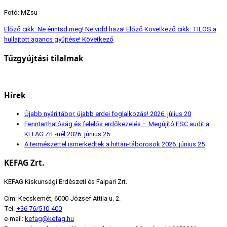
Fotó: MZsu
Előző cikk: Ne érintsd meg! Ne vidd haza!
Előző
Következő cikk: TILOS a
hullajtott agancs gyűjtése!
Következő
Tűzgyújtási tilalmak
Hírek
Újabb nyári tábor, újabb erdei foglalkozás!
2026. július 20
Fenntarthatóság és felelős erdőkezelés – Megújító FSC audit a
KEFAG Zrt.-nél
2026. június 26
A természettel ismerkedtek a hittan-táborosok
2026. június 25
KEFAG Zrt.
KEFAG Kiskunsági Erdészeti és Faipari Zrt.
Cím: Kecskemét, 6000 József Attila u. 2.
Tel.
+36 76/510-400
e-mail:
kefag@kefag.hu