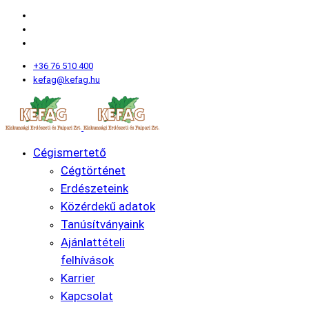
+36 76 510 400
kefag@kefag.hu
Cégismertető
Cégtörténet
Erdészeteink
Közérdekű adatok
Tanúsítványaink
Ajánlattételi
felhívások
Karrier
Kapcsolat