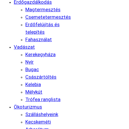
Erdőgazdálkodás
Magtermesztés
Csemetetermesztés
Erdőfelújítás és
telepítés
Fahasználat
Vadászat
Kerekegyháza
Nyír
Bugac
Császártöltés
Kelebia
Mélykút
Trófea ranglista
Ökoturizmus
Szálláshelyeink
Kecskeméti