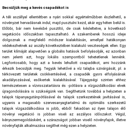
Becsüljük meg a kevés csapadékot is
A téli aszállyal ellentétben a nyári sokkal egyértelműbben észlelhető, a
növényzet hervadásnak indul, majd pusztulni kezd, akár egy héten belül is.
Előbbi, bár nem kevésbé pusztító, de csak késleltetve, a következő
vegetációs időszakban tapasztalható. A szakemberek hosszú ideje
dolgoznak a megfelelő módszer kialakításán, amellyel hatékonyan
védekezhetnek az aszály következtében kialakuló veszteségek ellen. Egy
terület klímáját alapvetően a globális hatások befolyásolják, ez azonban
nem jelenti azt, hogy lokális szempontból tehetetlenek lennénk.
Legfontosabb, hogy azt a kevés lehullott csapadékot, ami hozzánk
érkezik becsüljük meg. Tegyük lehetővé a víz talajba szivárgását, pl. a
térkövezett területek csökkentésével, a csapadék gyors elfolyásának
akadályozásával, esőkertek kialakításával. Tájegységi szinten ehhez
természetesen a vízvisszatartásra és -pótlásra a vízgazdálkodási elvek
újragondolására is szükségünk van. Segíthetünk továbbá a helyzeten a
talajok tápanyagutánpótlásával és talajok szerkezetének javításával is,
ugyanis a magasabb szervesanyagtartalmú és optimális szerkezetű
talajok vízgazdálkodása is jobb, ebből fakadóan az ilyen talajon élő
növényi vegetáció is jobban viseli az aszályos időszakot. Végül,
kényszermegoldásként, a szárazságot jobban viselő növényfajok, illetve
növényfajták alkalmazása segíthet még ezen a helyzeten.