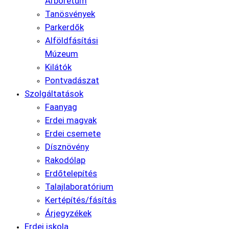
Arborétum
Tanösvények
Parkerdők
Alföldfásítási
Múzeum
Kilátók
Pontvadászat
Szolgáltatások
Faanyag
Erdei magvak
Erdei csemete
Dísznövény
Rakodólap
Erdőtelepítés
Talajlaboratórium
Kertépítés/fásítás
Árjegyzékek
Erdei iskola