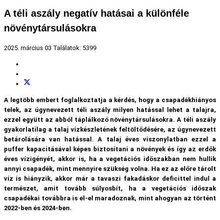
A téli aszály negatív hatásai a különféle
növénytársulásokra
2025. március 03
Találatok: 5399
A legtöbb embert foglalkoztatja a kérdés, hogy a csapadékhiányos
telek, az úgynevezett téli aszály milyen hatással lehet a talajra,
ezzel együtt az abból táplálkozó növénytársulásokra. A téli aszály
gyakorlatilag a talaj vízkészletének feltöltődésére, az úgynevezett
betárolására van hatással. A talaj éves viszonylatban ezzel a
puffer kapacitásával képes biztosítani a növények és így az erdők
éves vízigényét, akkor is, ha a vegetációs időszakban nem hullik
annyi csapadék, mint mennyire szükség volna. Ha ez az előre tárolt
víz is hiányzik, akkor már a tavaszi fakadáskor deficittel indul a
természet, amit tovább súlyosbít, ha a vegetációs időszak
csapadékai továbbra is el-el maradoznak, mint ahogyan az történt
2022-ben és 2024-ben.