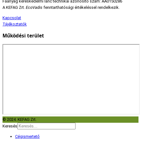
Faanyag kereskedelmi lánc technikai azonosító szám: AA0150286
A KEFAG Zrt.
EcoVadis
fenntarthatósági értékeléssel rendelkezik.
Kapcsolat
Tájékoztatók
Működési terület
© 2024. KEFAG Zrt.
Keresés
Cégismertető