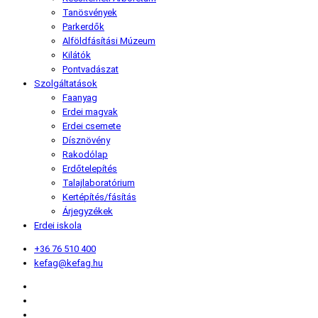
Tanösvények
Parkerdők
Alföldfásítási Múzeum
Kilátók
Pontvadászat
Szolgáltatások
Faanyag
Erdei magvak
Erdei csemete
Dísznövény
Rakodólap
Erdőtelepítés
Talajlaboratórium
Kertépítés/fásítás
Árjegyzékek
Erdei iskola
+36 76 510 400
kefag@kefag.hu