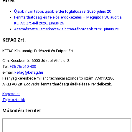
Hírek
Újabb nyári tábor, újabb erdei foglalkozás!
2026. július 20
Fenntarthatóság és felelős erdőkezelés – Megújító FSC audit a
KEFAG Zrt.-nél
2026. június 26
A természettel ismerkedtek a hittan-táborosok
2026. június 25
KEFAG Zrt.
KEFAG Kiskunsági Erdészeti és Faipari Zrt.
Cím: Kecskemét, 6000 József Attila u. 2.
Tel.
+36 76/510-400
e-mail:
kefag@kefag.hu
Faanyag kereskedelmi lánc technikai azonosító szám: AA0150286
A KEFAG Zrt.
EcoVadis
fenntarthatósági értékeléssel rendelkezik.
Kapcsolat
Tájékoztatók
Működési terület