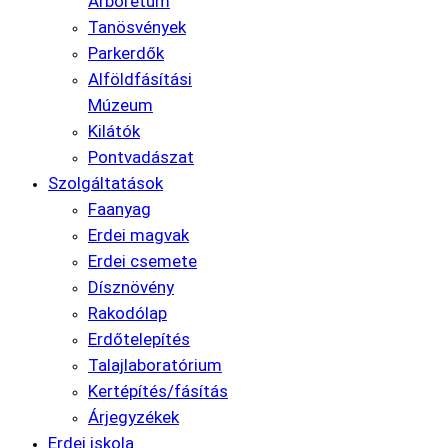
Arborétum
Tanösvények
Parkerdők
Alföldfásítási
Múzeum
Kilátók
Pontvadászat
Szolgáltatások
Faanyag
Erdei magvak
Erdei csemete
Dísznövény
Rakodólap
Erdőtelepítés
Talajlaboratórium
Kertépítés/fásítás
Árjegyzékek
Erdei iskola