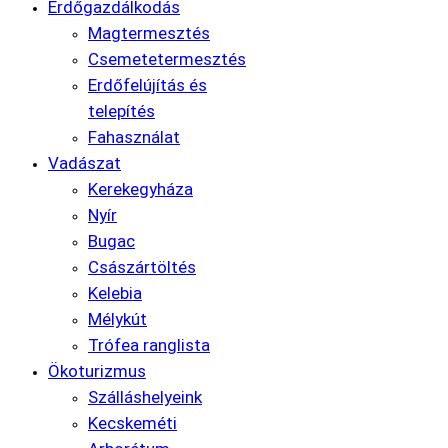
Erdőgazdálkodás
Magtermesztés
Csemetetermesztés
Erdőfelújítás és
telepítés
Fahasználat
Vadászat
Kerekegyháza
Nyír
Bugac
Császártöltés
Kelebia
Mélykút
Trófea ranglista
Ökoturizmus
Szálláshelyeink
Kecskeméti