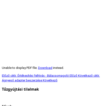
Unable to display PDF file.
Download
instead.
Előző cikk: Értékesítési felhívás - Bálacsomagoló
Előző
Következő cikk:
Ágnyeső adapter beszerzése
Következő
Tűzgyújtási tilalmak