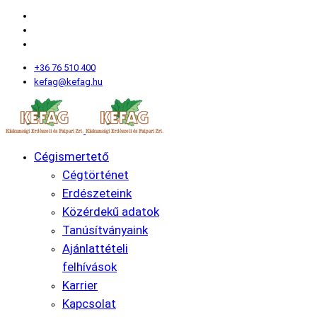
+36 76 510 400
kefag@kefag.hu
Cégismertető
Cégtörténet
Erdészeteink
Közérdekű adatok
Tanúsítványaink
Ajánlattételi
felhívások
Karrier
Kapcsolat