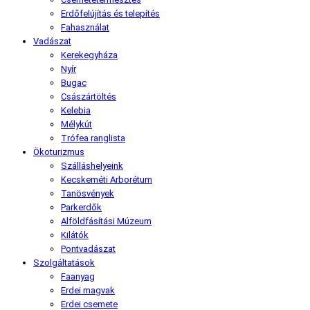
Erdőfelújítás és telepítés
Fahasználat
Vadászat
Kerekegyháza
Nyír
Bugac
Császártöltés
Kelebia
Mélykút
Trófea ranglista
Ökoturizmus
Szálláshelyeink
Kecskeméti Arborétum
Tanösvények
Parkerdők
Alföldfásítási Múzeum
Kilátók
Pontvadászat
Szolgáltatások
Faanyag
Erdei magvak
Erdei csemete