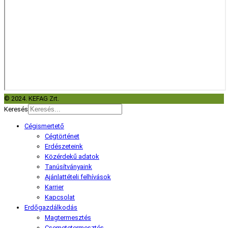
© 2024. KEFAG Zrt.
Keresés
Cégismertető
Cégtörténet
Erdészeteink
Közérdekű adatok
Tanúsítványaink
Ajánlattételi felhívások
Karrier
Kapcsolat
Erdőgazdálkodás
Magtermesztés
Csemetetermesztés