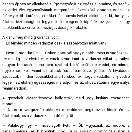
hanem éppen az ellenkezője: így megvédik az egész állományt, és segítik
az erdei élet egyensúlyának megtartását. Ezen kívül gondoskodnak az
élőhelyekről: itatókat, etetőket és búvóhelyeket alakítanak ki, hogy az
állatok biztonságban legyenek és elegendő táplálékhoz jussanak. Így
csökkentik az erdei és mezőgazdasági károkat is.
A kisfiú még mindig kíváncsi volt:
– És tényleg minden vadászat csak a szabályozás miatt van?
– Nem – mondta Peti. – Sokan sportból vagy a hobbi miatt is vadásznak,
de mindig tisztelettel viseltetnek a vad iránt. A vadászat etikai szabályai
nagyon fontosak: soha nem szabad felelőtlenül cselekedni, és mindig
figyelembe kell venni az állatok és a természet jólétét. A hivatásos
vadászok minden lépésükkel arra törekednek, hogy a vadállomány védve
legyen, az élőhely egészséges maradjon, és az ökoszisztéma egyensúlya
fennmaradjon.
A gyerekek elcsendesedve hallgatták, majd egy kislány csendesen
mondta:
– Akkor a vadgazdálkodás és a vadászat segít az erdőnek és az
állatoknak, és a vadászok az erdő segítői…
– Valahogy így! – mosolygott Peti. – Ők vigyáznak az erdőre, a
vadállományra, és biztosítják, hogy ti is sokáig örömöt találjatok a