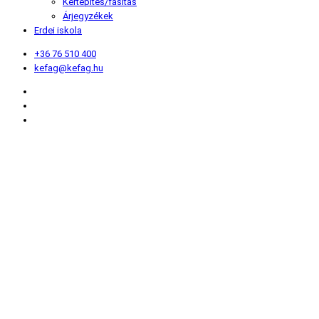
Kertépítés/fásítás
Árjegyzékek
Erdei iskola
+36 76 510 400
kefag@kefag.hu