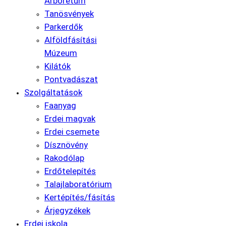
Arborétum
Tanösvények
Parkerdők
Alföldfásítási
Múzeum
Kilátók
Pontvadászat
Szolgáltatások
Faanyag
Erdei magvak
Erdei csemete
Dísznövény
Rakodólap
Erdőtelepítés
Talajlaboratórium
Kertépítés/fásítás
Árjegyzékek
Erdei iskola