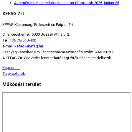
A természettel ismerkedtek a hittan-táborosok
2026. június 25
KEFAG Zrt.
KEFAG Kiskunsági Erdészeti és Faipari Zrt.
Cím: Kecskemét, 6000 József Attila u. 2.
Tel.
+36 76/510-400
e-mail:
kefag@kefag.hu
Faanyag kereskedelmi lánc technikai azonosító szám: AA0150286
A KEFAG Zrt.
EcoVadis
fenntarthatósági értékeléssel rendelkezik.
Kapcsolat
Tájékoztatók
Működési terület