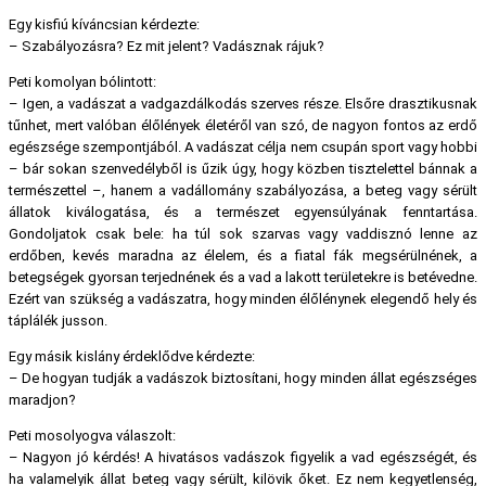
Egy kisfiú kíváncsian kérdezte:
– Szabályozásra? Ez mit jelent? Vadásznak rájuk?
Peti komolyan bólintott:
– Igen, a vadászat a vadgazdálkodás szerves része. Elsőre drasztikusnak
tűnhet, mert valóban élőlények életéről van szó, de nagyon fontos az erdő
egészsége szempontjából. A vadászat célja nem csupán sport vagy hobbi
– bár sokan szenvedélyből is űzik úgy, hogy közben tisztelettel bánnak a
természettel –, hanem a vadállomány szabályozása, a beteg vagy sérült
állatok kiválogatása, és a természet egyensúlyának fenntartása.
Gondoljatok csak bele: ha túl sok szarvas vagy vaddisznó lenne az
erdőben, kevés maradna az élelem, és a fiatal fák megsérülnének, a
betegségek gyorsan terjednének és a vad a lakott területekre is betévedne.
Ezért van szükség a vadászatra, hogy minden élőlénynek elegendő hely és
táplálék jusson.
Egy másik kislány érdeklődve kérdezte:
– De hogyan tudják a vadászok biztosítani, hogy minden állat egészséges
maradjon?
Peti mosolyogva válaszolt:
– Nagyon jó kérdés! A hivatásos vadászok figyelik a vad egészségét, és
ha valamelyik állat beteg vagy sérült, kilövik őket. Ez nem kegyetlenség,