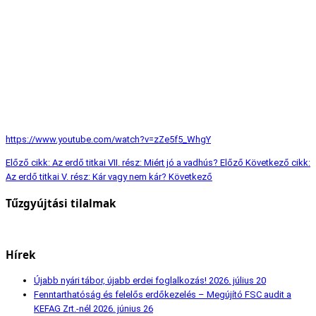
https://www.youtube.com/watch?v=zZe5f5_WhgY
Előző cikk: Az erdő titkai VII. rész: Miért jó a vadhús?
Előző
Következő cikk:
Az erdő titkai V. rész: Kár vagy nem kár?
Következő
Tűzgyújtási tilalmak
Hírek
Újabb nyári tábor, újabb erdei foglalkozás!
2026. július 20
Fenntarthatóság és felelős erdőkezelés – Megújító FSC audit a
KEFAG Zrt.-nél
2026. június 26