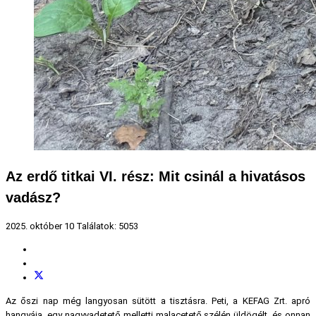
Az erdő titkai VI. rész: Mit csinál a hivatásos
vadász?
2025. október 10
Találatok: 5053
Az őszi nap még langyosan sütött a tisztásra. Peti, a KEFAG Zrt. apró
hangyája, egy nagyvadetető melletti malacetető szélén üldögélt, és onnan