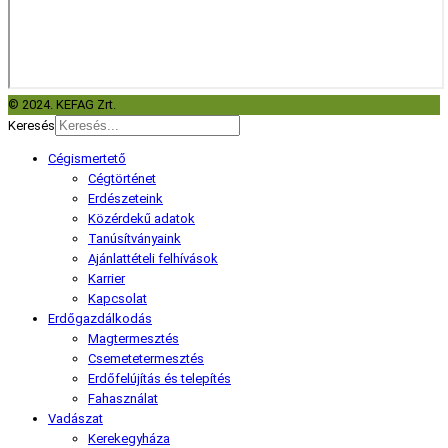
© 2024. KEFAG Zrt.
Keresés
Cégismertető
Cégtörténet
Erdészeteink
Közérdekű adatok
Tanúsítványaink
Ajánlattételi felhívások
Karrier
Kapcsolat
Erdőgazdálkodás
Magtermesztés
Csemetetermesztés
Erdőfelújítás és telepítés
Fahasználat
Vadászat
Kerekegyháza