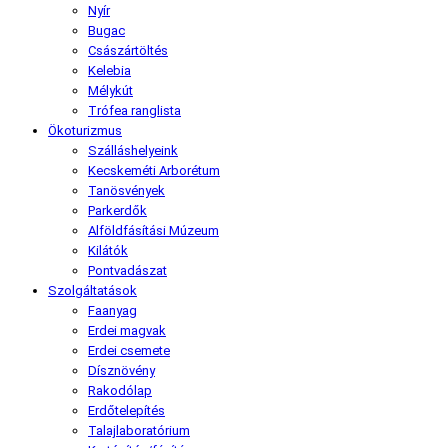
Nyír
Bugac
Császártöltés
Kelebia
Mélykút
Trófea ranglista
Ökoturizmus
Szálláshelyeink
Kecskeméti Arborétum
Tanösvények
Parkerdők
Alföldfásítási Múzeum
Kilátók
Pontvadászat
Szolgáltatások
Faanyag
Erdei magvak
Erdei csemete
Dísznövény
Rakodólap
Erdőtelepítés
Talajlaboratórium