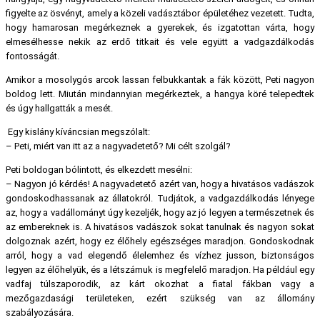
figyelte az ösvényt, amely a közeli vadásztábor épületéhez vezetett. Tudta,
hogy hamarosan megérkeznek a gyerekek, és izgatottan várta, hogy
elmesélhesse nekik az erdő titkait és vele együtt a vadgazdálkodás
fontosságát.
Amikor a mosolygós arcok lassan felbukkantak a fák között, Peti nagyon
boldog lett. Miután mindannyian megérkeztek, a hangya köré telepedtek
és úgy hallgatták a mesét.
Egy kislány kíváncsian megszólalt:
– Peti, miért van itt az a nagyvadetető? Mi célt szolgál?
Peti boldogan bólintott, és elkezdett mesélni:
– Nagyon jó kérdés! A nagyvadetető azért van, hogy a hivatásos vadászok
gondoskodhassanak az állatokról. Tudjátok, a vadgazdálkodás lényege
az, hogy a vadállományt úgy kezeljék, hogy az jó legyen a természetnek és
az embereknek is. A hivatásos vadászok sokat tanulnak és nagyon sokat
dolgoznak azért, hogy ez élőhely egészséges maradjon. Gondoskodnak
arról, hogy a vad elegendő élelemhez és vízhez jusson, biztonságos
legyen az élőhelyük, és a létszámuk is megfelelő maradjon. Ha például egy
vadfaj túlszaporodik, az kárt okozhat a fiatal fákban vagy a
mezőgazdasági területeken, ezért szükség van az állomány
szabályozására.