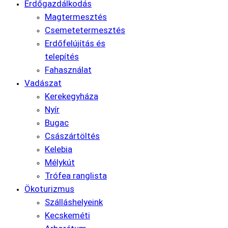
Erdőgazdálkodás
Magtermesztés
Csemetetermesztés
Erdőfelújítás és
telepítés
Fahasználat
Vadászat
Kerekegyháza
Nyír
Bugac
Császártöltés
Kelebia
Mélykút
Trófea ranglista
Ökoturizmus
Szálláshelyeink
Kecskeméti