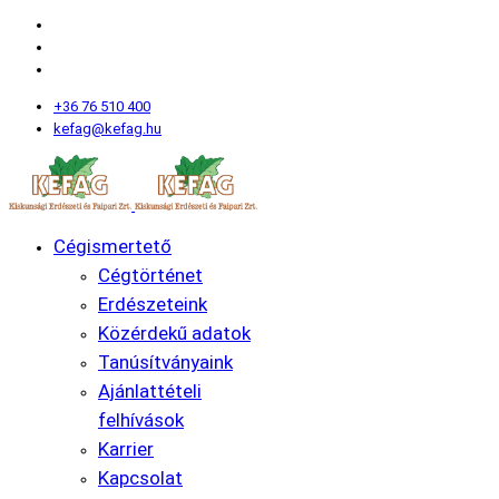
+36 76 510 400
kefag@kefag.hu
Cégismertető
Cégtörténet
Erdészeteink
Közérdekű adatok
Tanúsítványaink
Ajánlattételi
felhívások
Karrier
Kapcsolat