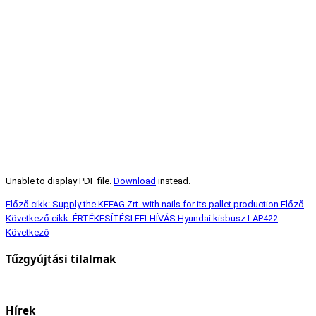
Unable to display PDF file.
Download
instead.
Előző cikk: Supply the KEFAG Zrt. with nails for its pallet production
Előző
Következő cikk: ÉRTÉKESÍTÉSI FELHÍVÁS Hyundai kisbusz LAP422
Következő
Tűzgyújtási tilalmak
Hírek