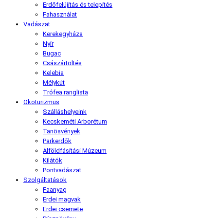
Erdőfelújítás és telepítés
Fahasználat
Vadászat
Kerekegyháza
Nyír
Bugac
Császártöltés
Kelebia
Mélykút
Trófea ranglista
Ökoturizmus
Szálláshelyeink
Kecskeméti Arborétum
Tanösvények
Parkerdők
Alföldfásítási Múzeum
Kilátók
Pontvadászat
Szolgáltatások
Faanyag
Erdei magvak
Erdei csemete