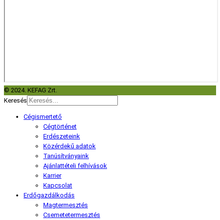
© 2024. KEFAG Zrt.
Keresés
Cégismertető
Cégtörténet
Erdészeteink
Közérdekű adatok
Tanúsítványaink
Ajánlattételi felhívások
Karrier
Kapcsolat
Erdőgazdálkodás
Magtermesztés
Csemetetermesztés