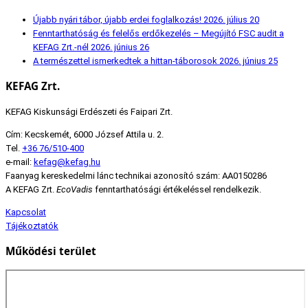
Újabb nyári tábor, újabb erdei foglalkozás!
2026. július 20
Fenntarthatóság és felelős erdőkezelés – Megújító FSC audit a
KEFAG Zrt.-nél
2026. június 26
A természettel ismerkedtek a hittan-táborosok
2026. június 25
KEFAG Zrt.
KEFAG Kiskunsági Erdészeti és Faipari Zrt.
Cím: Kecskemét, 6000 József Attila u. 2.
Tel.
+36 76/510-400
e-mail:
kefag@kefag.hu
Faanyag kereskedelmi lánc technikai azonosító szám: AA0150286
A KEFAG Zrt.
EcoVadis
fenntarthatósági értékeléssel rendelkezik.
Kapcsolat
Tájékoztatók
Működési terület