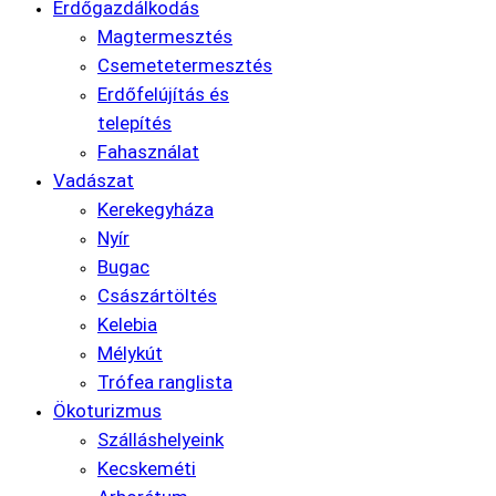
Erdőgazdálkodás
Magtermesztés
Csemetetermesztés
Erdőfelújítás és
telepítés
Fahasználat
Vadászat
Kerekegyháza
Nyír
Bugac
Császártöltés
Kelebia
Mélykút
Trófea ranglista
Ökoturizmus
Szálláshelyeink
Kecskeméti