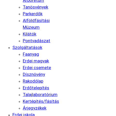
Arborétum
Tanösvények
Parkerdők
Alföldfásítási
Múzeum
Kilátók
Pontvadászat
Szolgáltatások
Faanyag
Erdei magvak
Erdei csemete
Dísznövény
Rakodólap
Erdőtelepítés
Talajlaboratórium
Kertépítés/fásítás
Árjegyzékek
Erdei iskola