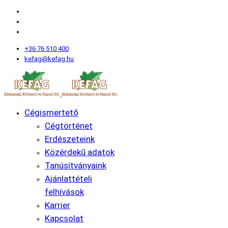
+36 76 510 400
kefag@kefag.hu
Cégismertető
Cégtörténet
Erdészeteink
Közérdekű adatok
Tanúsítványaink
Ajánlattételi
felhívások
Karrier
Kapcsolat