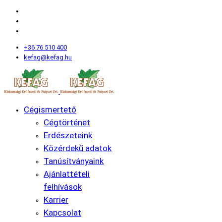
+36 76 510 400
kefag@kefag.hu
Cégismertető
Cégtörténet
Erdészeteink
Közérdekű adatok
Tanúsítványaink
Ajánlattételi
felhívások
Karrier
Kapcsolat