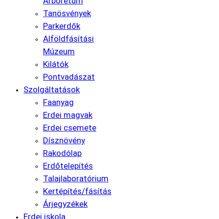
Arborétum
Tanösvények
Parkerdők
Alföldfásítási
Múzeum
Kilátók
Pontvadászat
Szolgáltatások
Faanyag
Erdei magvak
Erdei csemete
Dísznövény
Rakodólap
Erdőtelepítés
Talajlaboratórium
Kertépítés/fásítás
Árjegyzékek
Erdei iskola