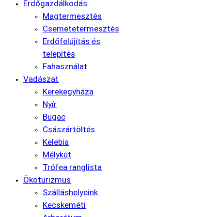
Erdőgazdálkodás
Magtermesztés
Csemetetermesztés
Erdőfelújítás és
telepítés
Fahasználat
Vadászat
Kerekegyháza
Nyír
Bugac
Császártöltés
Kelebia
Mélykút
Trófea ranglista
Ökoturizmus
Szálláshelyeink
Kecskeméti