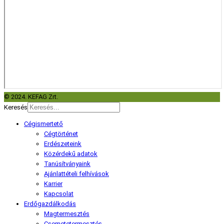
© 2024. KEFAG Zrt.
Keresés
Cégismertető
Cégtörténet
Erdészeteink
Közérdekű adatok
Tanúsítványaink
Ajánlattételi felhívások
Karrier
Kapcsolat
Erdőgazdálkodás
Magtermesztés
Csemetetermesztés