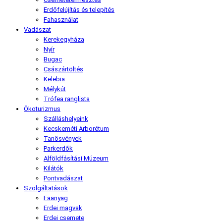
Erdőfelújítás és telepítés
Fahasználat
Vadászat
Kerekegyháza
Nyír
Bugac
Császártöltés
Kelebia
Mélykút
Trófea ranglista
Ökoturizmus
Szálláshelyeink
Kecskeméti Arborétum
Tanösvények
Parkerdők
Alföldfásítási Múzeum
Kilátók
Pontvadászat
Szolgáltatások
Faanyag
Erdei magvak
Erdei csemete