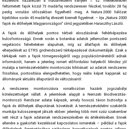
kezelésre: hazánkban a madárvédelmi irányelv 1. sz. mellékletében
feltüntetett fajok közül 73 madárfaj rendszeresen fészkel, további 28 faj
pedig vonulási időszakban figyelhető meg. A Natura 2000 hálózat
kijelölése során 45 madárfaj élvezett kiemelt figyelmet. – írja „Natura 2000
fajok és élőhelyek Magyarországon” című jegyzetében Haraszthy László.
A fajok és élőhelyek pontos térbeli eloszlásának feltérképezése
kulcsfontosságú. Ennek során a botanikai adatok jellemzően pontszerű
vegetációs felvételeken alapulnak, míg az állatfajok és élőhelyek
elterjedését az ETRS gridrendszerű térképezéssel dokumentálják. Ezek a
térképek nem a fajok tömegességéről vagy populációméretéről adnak
információt, hanem a jelenleg ismert előfordulási helyekről. Mindez jól
mutatja a természetvédelmi monitorozás kihívásait: az adatok rendszeres
frissítése, pontosítása elengedhetetlen, hogy reális képet kapjanak az
állományok aktuális állapotáról és változásairól.
A rendszeres monitorozásra vonatkozóan hazánk jogszabályi
kötelezettséget vállalt. A jelentések alapját a Nemzeti Biodiverzitás-
monitorozó Rendszer adatai képezik, amely hosszú távon biztosítja a
fajok és élőhelyek állapotának követését. A természetvédelmi szakértők
munkája kulcsszerepet játszik ebben: jelenleg több mint száz szakember
vett részt a fajok adatainak rendszerezésében és értékelésében. Ennek
ellenére a gyakorlati kezeléssel kapcsolatos ismeretek – például a fajok
élőhelyének fenntartásához szükséges beavatkozások pontos jellege,