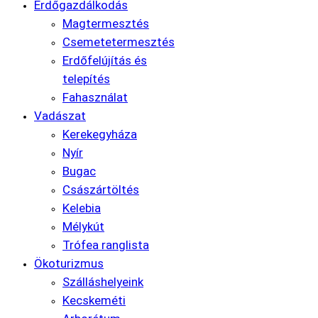
Erdőgazdálkodás
Magtermesztés
Csemetetermesztés
Erdőfelújítás és
telepítés
Fahasználat
Vadászat
Kerekegyháza
Nyír
Bugac
Császártöltés
Kelebia
Mélykút
Trófea ranglista
Ökoturizmus
Szálláshelyeink
Kecskeméti