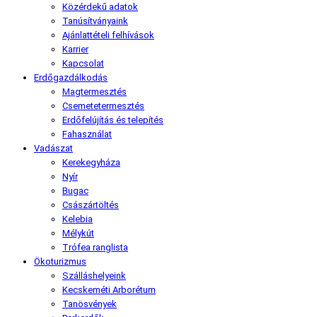
Közérdekű adatok
Tanúsítványaink
Ajánlattételi felhívások
Karrier
Kapcsolat
Erdőgazdálkodás
Magtermesztés
Csemetetermesztés
Erdőfelújítás és telepítés
Fahasználat
Vadászat
Kerekegyháza
Nyír
Bugac
Császártöltés
Kelebia
Mélykút
Trófea ranglista
Ökoturizmus
Szálláshelyeink
Kecskeméti Arborétum
Tanösvények