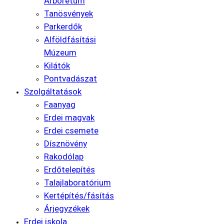
Arborétum
Tanösvények
Parkerdők
Alföldfásítási
Múzeum
Kilátók
Pontvadászat
Szolgáltatások
Faanyag
Erdei magvak
Erdei csemete
Dísznövény
Rakodólap
Erdőtelepítés
Talajlaboratórium
Kertépítés/fásítás
Árjegyzékek
Erdei iskola