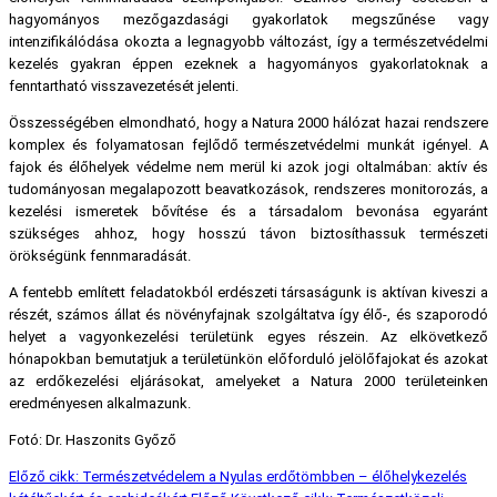
hagyományos mezőgazdasági gyakorlatok megszűnése vagy
intenzifikálódása okozta a legnagyobb változást, így a természetvédelmi
kezelés gyakran éppen ezeknek a hagyományos gyakorlatoknak a
fenntartható visszavezetését jelenti.
Összességében elmondható, hogy a Natura 2000 hálózat hazai rendszere
komplex és folyamatosan fejlődő természetvédelmi munkát igényel. A
fajok és élőhelyek védelme nem merül ki azok jogi oltalmában: aktív és
tudományosan megalapozott beavatkozások, rendszeres monitorozás, a
kezelési ismeretek bővítése és a társadalom bevonása egyaránt
szükséges ahhoz, hogy hosszú távon biztosíthassuk természeti
örökségünk fennmaradását.
A fentebb említett feladatokból erdészeti társaságunk is aktívan kiveszi a
részét, számos állat és növényfajnak szolgáltatva így élő-, és szaporodó
helyet a vagyonkezelési területünk egyes részein. Az elkövetkező
hónapokban bemutatjuk a területünkön előforduló jelölőfajokat és azokat
az erdőkezelési eljárásokat, amelyeket a Natura 2000 területeinken
eredményesen alkalmazunk.
Fotó: Dr. Haszonits Győző
Előző cikk: Természetvédelem a Nyulas erdőtömbben – élőhelykezelés