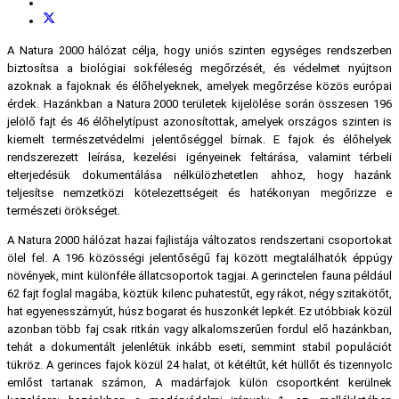
A Natura 2000 hálózat célja, hogy uniós szinten egységes rendszerben
biztosítsa a biológiai sokféleség megőrzését, és védelmet nyújtson
azoknak a fajoknak és élőhelyeknek, amelyek megőrzése közös európai
érdek. Hazánkban a Natura 2000 területek kijelölése során összesen 196
jelölő fajt és 46 élőhelytípust azonosítottak, amelyek országos szinten is
kiemelt természetvédelmi jelentőséggel bírnak. E fajok és élőhelyek
rendszerezett leírása, kezelési igényeinek feltárása, valamint térbeli
elterjedésük dokumentálása nélkülözhetetlen ahhoz, hogy hazánk
teljesítse nemzetközi kötelezettségeit és hatékonyan megőrizze e
természeti örökséget.
A Natura 2000 hálózat hazai fajlistája változatos rendszertani csoportokat
ölel fel. A 196 közösségi jelentőségű faj között megtalálhatók éppúgy
növények, mint különféle állatcsoportok tagjai. A gerinctelen fauna például
62 fajt foglal magába, köztük kilenc puhatestűt, egy rákot, négy szitakötőt,
hat egyenesszárnyút, húsz bogarat és huszonkét lepkét. Ez utóbbiak közül
azonban több faj csak ritkán vagy alkalomszerűen fordul elő hazánkban,
tehát a dokumentált jelenlétük inkább eseti, semmint stabil populációt
tükröz. A gerinces fajok közül 24 halat, öt kétéltűt, két hüllőt és tizennyolc
emlőst tartanak számon, A madárfajok külön csoportként kerülnek