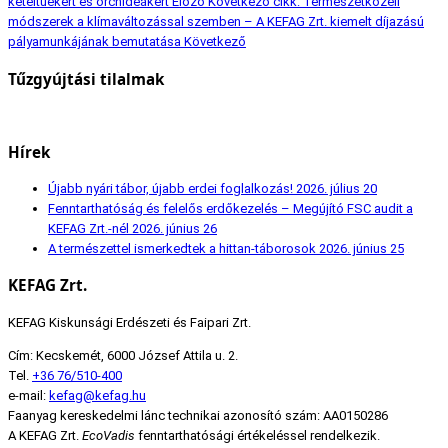
kétéltűekért és orchideákért
Előző
Következő cikk: Természetközeli
módszerek a klímaváltozással szemben – A KEFAG Zrt. kiemelt díjazású
pályamunkájának bemutatása
Következő
Tűzgyújtási tilalmak
Hírek
Újabb nyári tábor, újabb erdei foglalkozás!
2026. július 20
Fenntarthatóság és felelős erdőkezelés – Megújító FSC audit a
KEFAG Zrt.-nél
2026. június 26
A természettel ismerkedtek a hittan-táborosok
2026. június 25
KEFAG Zrt.
KEFAG Kiskunsági Erdészeti és Faipari Zrt.
Cím: Kecskemét, 6000 József Attila u. 2.
Tel.
+36 76/510-400
e-mail:
kefag@kefag.hu
Faanyag kereskedelmi lánc technikai azonosító szám: AA0150286
A KEFAG Zrt.
EcoVadis
fenntarthatósági értékeléssel rendelkezik.