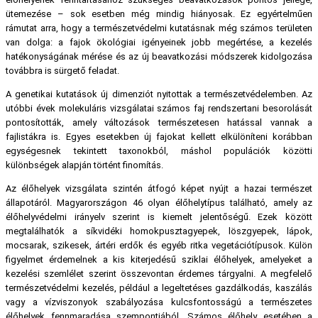
ütemezése – sok esetben még mindig hiányosak. Ez egyértelműen
rámutat arra, hogy a természetvédelmi kutatásnak még számos területen
van dolga: a fajok ökológiai igényeinek jobb megértése, a kezelés
hatékonyságának mérése és az új beavatkozási módszerek kidolgozása
továbbra is sürgető feladat.
A genetikai kutatások új dimenziót nyitottak a természetvédelemben. Az
utóbbi évek molekuláris vizsgálatai számos faj rendszertani besorolását
pontosították, amely változások természetesen hatással vannak a
fajlistákra is. Egyes esetekben új fajokat kellett elkülöníteni korábban
egységesnek tekintett taxonokból, máshol populációk közötti
különbségek alapján történt finomítás.
Az élőhelyek vizsgálata szintén átfogó képet nyújt a hazai természet
állapotáról. Magyarországon 46 olyan élőhelytípus található, amely az
élőhelyvédelmi irányelv szerint is kiemelt jelentőségű. Ezek között
megtalálhatók a síkvidéki homokpusztagyepek, löszgyepek, lápok,
mocsarak, szikesek, ártéri erdők és egyéb ritka vegetációtípusok. Külön
figyelmet érdemelnek a kis kiterjedésű sziklai élőhelyek, amelyeket a
kezelési szemlélet szerint összevontan érdemes tárgyalni. A megfelelő
természetvédelmi kezelés, például a legeltetéses gazdálkodás, kaszálás
vagy a vízviszonyok szabályozása kulcsfontosságú a természetes
élőhelyek fennmaradása szempontjából. Számos élőhely esetében a