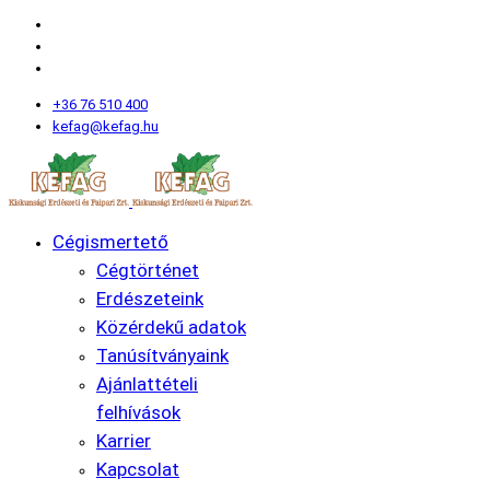
+36 76 510 400
kefag@kefag.hu
Cégismertető
Cégtörténet
Erdészeteink
Közérdekű adatok
Tanúsítványaink
Ajánlattételi
felhívások
Karrier
Kapcsolat