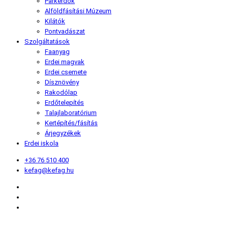
Parkerdők
Alföldfásítási Múzeum
Kilátók
Pontvadászat
Szolgáltatások
Faanyag
Erdei magvak
Erdei csemete
Dísznövény
Rakodólap
Erdőtelepítés
Talajlaboratórium
Kertépítés/fásítás
Árjegyzékek
Erdei iskola
+36 76 510 400
kefag@kefag.hu