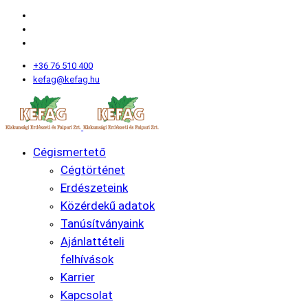
+36 76 510 400
kefag@kefag.hu
Cégismertető
Cégtörténet
Erdészeteink
Közérdekű adatok
Tanúsítványaink
Ajánlattételi
felhívások
Karrier
Kapcsolat