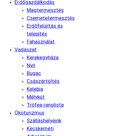
Erdőgazdálkodás
Magtermesztés
Csemetetermesztés
Erdőfelújítás és
telepítés
Fahasználat
Vadászat
Kerekegyháza
Nyír
Bugac
Császártöltés
Kelebia
Mélykút
Trófea ranglista
Ökoturizmus
Szálláshelyeink
Kecskeméti