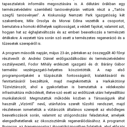
tapasztalatok informális megosztására is. A délutáni órákban egy
természetvédelmi szemléletű tanösvénytúrán vettünk részt a „Tartós
szegfű tanösvényen”. A Kiskunsági Nemzeti Park Igazgatóság két
szakembere, Mile Orsolya és Morvai Edina vezették a csoportot,
bemutatva a homoki élőhelyek sajátosságait, a védett fajokat, valamint azt,
hogyan hat az éghajlatváltozás és az emberi beavatkozás a természeti
értékekre. A vezetett túra során szó esett a természetes regeneráció és a
tűzesetek szerepéről is.
A program második napján, május 23-án, pénteken az összegyűlt 40 főnyi
résztvevőt dr. Andrési Dániel erdőgazdálkodási és természetvédelmi
osztályvezető, Fodor Mihály erdészeti igazgató és dr. Bárány Gábor
termelési vezérigazgató-helyettes köszöntötték. A nap első
programpontjaként a tűzpászták fontosságáról, kialakításáról és
fenntartásáról beszéltünk, majd megtekintettük a Harkakötönyi
Tűzivíztározót, ahol a gyakorlatban is bemutattuk a védekezési
infrastruktúra működését, illetve szó esett az erdőtüzek utáni helyreállítási
munkálatokról. Megmutattuk működés közben a Társaságunk által
használt „Vízöntő” nevű, utánfutóra szerelt tűzoltó rendszert, majd
részletesen ismertettük a víztározók általános szerepét az elsődleges
beavatkozások során, valamint az utógondozási feladatokat, amelyek
elengedhetetlenek az ökoszisztémák regenerálódásához. A programot
Bugacon, az Aranymonostor Látogatóközpontban folytattuk, ahol először