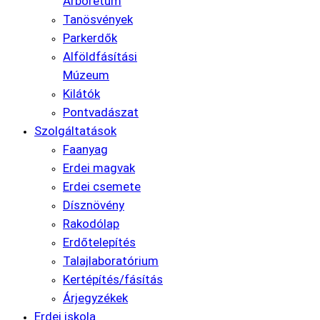
Arborétum
Tanösvények
Parkerdők
Alföldfásítási
Múzeum
Kilátók
Pontvadászat
Szolgáltatások
Faanyag
Erdei magvak
Erdei csemete
Dísznövény
Rakodólap
Erdőtelepítés
Talajlaboratórium
Kertépítés/fásítás
Árjegyzékek
Erdei iskola