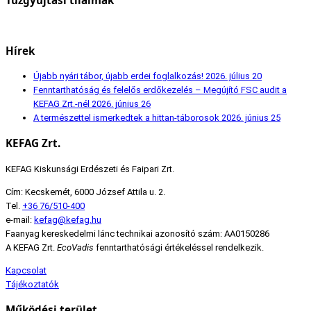
Hírek
Újabb nyári tábor, újabb erdei foglalkozás!
2026. július 20
Fenntarthatóság és felelős erdőkezelés – Megújító FSC audit a
KEFAG Zrt.-nél
2026. június 26
A természettel ismerkedtek a hittan-táborosok
2026. június 25
KEFAG Zrt.
KEFAG Kiskunsági Erdészeti és Faipari Zrt.
Cím: Kecskemét, 6000 József Attila u. 2.
Tel.
+36 76/510-400
e-mail:
kefag@kefag.hu
Faanyag kereskedelmi lánc technikai azonosító szám: AA0150286
A KEFAG Zrt.
EcoVadis
fenntarthatósági értékeléssel rendelkezik.
Kapcsolat
Tájékoztatók
Működési terület