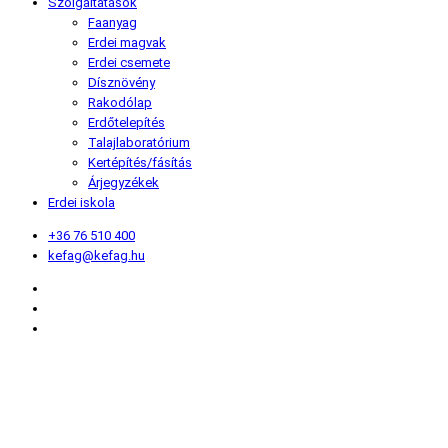
Szolgáltatások
Faanyag
Erdei magvak
Erdei csemete
Dísznövény
Rakodólap
Erdőtelepítés
Talajlaboratórium
Kertépítés/fásítás
Árjegyzékek
Erdei iskola
+36 76 510 400
kefag@kefag.hu