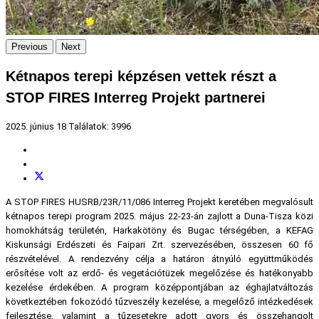
Previous
Next
Kétnapos terepi képzésen vettek részt a
STOP FIRES Interreg Projekt partnerei
2025. június 18
Találatok: 3996
A STOP FIRES HUSRB/23R/11/086 Interreg Projekt keretében megvalósult
kétnapos terepi program 2025. május 22-23-án zajlott a Duna-Tisza közi
homokhátság területén, Harkakötöny és Bugac térségében, a KEFAG
Kiskunsági Erdészeti és Faipari Zrt. szervezésében, összesen 60 fő
részvételével. A rendezvény célja a határon átnyúló együttműködés
erősítése volt az erdő- és vegetációtüzek megelőzése és hatékonyabb
kezelése érdekében. A program középpontjában az éghajlatváltozás
következtében fokozódó tűzveszély kezelése, a megelőző intézkedések
fejlesztése, valamint a tűzesetekre adott gyors és összehangolt