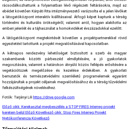
rácsodálkozhattunk a folyamatban lévő régészeti feltárásokra, majd az
ebédet követően Kárpáti Rita intézményvezető varázsolta el a jelen lévőket
a látogatóközpont interaktív kiállításaival. Átfogó képet kaptunk a térség
történelmi és kulturális örökségéről, valamint arról, hogyan alakította az
emberi jelenlét és a tájhasználat a homokvidéket évszázadokkal ezelőtt.
A látógatóközpont megtekintését követően a projektpartnerekkel rövid
egyeztetést tartottunk a projekt megvalósításával kapcsolatban.
A kétnapos rendezvény lehetőséget biztosított a szerb és magyar
szakemberek közötti párbeszéd elmélyítésére, a jó gyakorlatok
megosztására, valamint a határokon átnyúló közös fellépés erősítésére a
vegetációtüzek megelőzése és kezelése érdekében. A gyakorlati
bemutatók és természetvédelmi szemléletű programelemek egyaránt
hozzájárultak a projekt céljainak megvalósításához és a térség tűzvédelmi
felkészültségének növeléséhez.
Fotók: Tarjányi Lili
https://drive.google.com
Előző cikk: Kerekasztal-megbeszélés a STOP FIRES Interreg projekt
keretein belül
Előző
Következő cikk: Stop Fires Interreg Projekt
Nyitókonferencia
Következő
Tűzgyújtási tilalmak