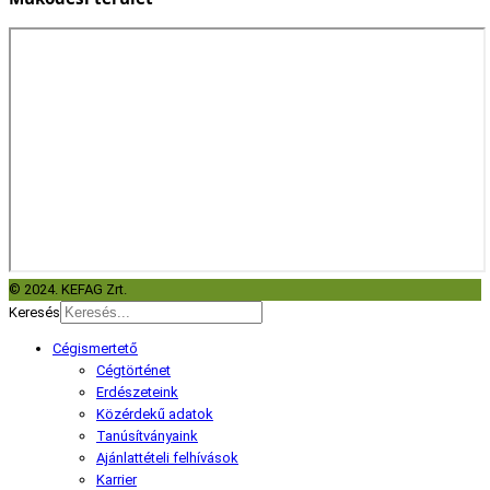
© 2024. KEFAG Zrt.
Keresés
Cégismertető
Cégtörténet
Erdészeteink
Közérdekű adatok
Tanúsítványaink
Ajánlattételi felhívások
Karrier