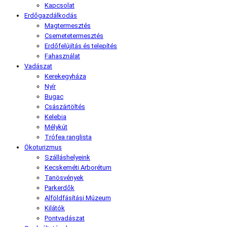
Kapcsolat
Erdőgazdálkodás
Magtermesztés
Csemetetermesztés
Erdőfelújítás és telepítés
Fahasználat
Vadászat
Kerekegyháza
Nyír
Bugac
Császártöltés
Kelebia
Mélykút
Trófea ranglista
Ökoturizmus
Szálláshelyeink
Kecskeméti Arborétum
Tanösvények
Parkerdők
Alföldfásítási Múzeum
Kilátók
Pontvadászat