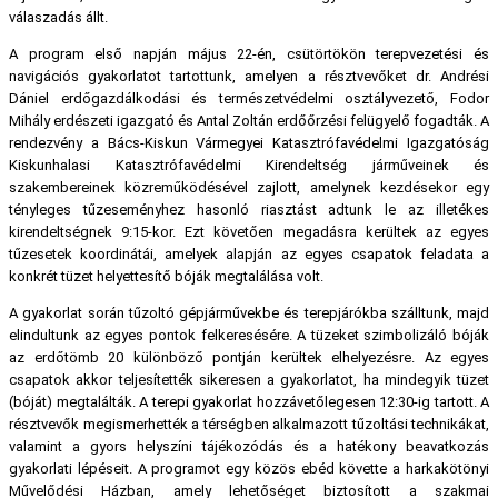
válaszadás állt.
A program első napján május 22-én, csütörtökön terepvezetési és
navigációs gyakorlatot tartottunk, amelyen a résztvevőket dr. Andrési
Dániel erdőgazdálkodási és természetvédelmi osztályvezető, Fodor
Mihály erdészeti igazgató és Antal Zoltán erdőőrzési felügyelő fogadták. A
rendezvény a Bács-Kiskun Vármegyei Katasztrófavédelmi Igazgatóság
Kiskunhalasi Katasztrófavédelmi Kirendeltség járműveinek és
szakembereinek közreműködésével zajlott, amelynek kezdésekor egy
tényleges tűzeseményhez hasonló riasztást adtunk le az illetékes
kirendeltségnek 9:15-kor. Ezt követően megadásra kerültek az egyes
tűzesetek koordinátái, amelyek alapján az egyes csapatok feladata a
konkrét tüzet helyettesítő bóják megtalálása volt.
A gyakorlat során tűzoltó gépjárművekbe és terepjárókba szálltunk, majd
elindultunk az egyes pontok felkeresésére. A tüzeket szimbolizáló bóják
az erdőtömb 20 különböző pontján kerültek elhelyezésre. Az egyes
csapatok akkor teljesítették sikeresen a gyakorlatot, ha mindegyik tüzet
(bóját) megtalálták. A terepi gyakorlat hozzávetőlegesen 12:30-ig tartott. A
résztvevők megismerhették a térségben alkalmazott tűzoltási technikákat,
valamint a gyors helyszíni tájékozódás és a hatékony beavatkozás
gyakorlati lépéseit. A programot egy közös ebéd követte a harkakötönyi
Művelődési Házban, amely lehetőséget biztosított a szakmai