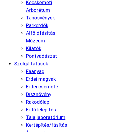
Kecskeméti
Arborétum
Tanösvények
Parkerdők
Alföldfásítási
Múzeum
Kilátók
Pontvadászat
Szolgáltatások
Faanyag
Erdei magvak
Erdei csemete
Dísznövény
Rakodólap
Erdőtelepítés
Talajlaboratórium
Kertépítés/fásítás