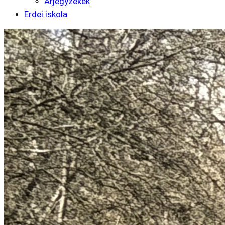
Árjegyzékek
Erdei iskola