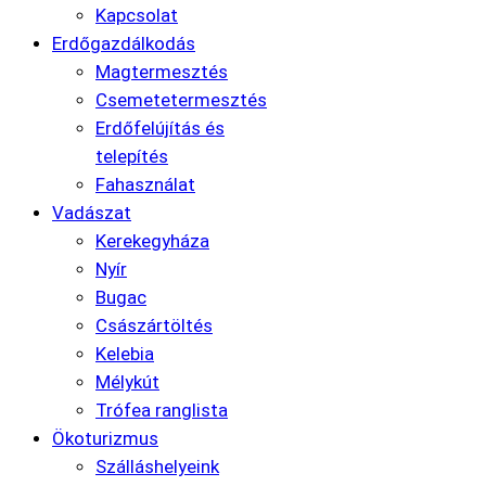
Kapcsolat
Erdőgazdálkodás
Magtermesztés
Csemetetermesztés
Erdőfelújítás és
telepítés
Fahasználat
Vadászat
Kerekegyháza
Nyír
Bugac
Császártöltés
Kelebia
Mélykút
Trófea ranglista
Ökoturizmus
Szálláshelyeink