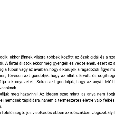
dik: ekkor jönnek világra többek között az őzek gidái és a sza
. A fiatal állatok ekkor még gyengék és védtelenek, ezért az any
eg a fűben vagy az avarban, hogy elkerüljék a ragadozók figyelmé
ben, tévesen azt gondolják, hogy az állat elárvult, és segítség
látja a környezetet. Sokan azt gondolják, hogy az anyát lelő
vasoknak.
áljuk meg hazavinni! Az idegen szag miatt az anya nem fogja
vel nemcsak táplálásra, hanem a természetes életre való felkész
.
 felelősségteljes viselkedés ebben az időszakban. Jogszabályi