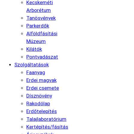
Kecskeméti
Arborétum
Tanösvények
Parkerdők
Alföldfásítási
Múzeum
Kilátók
Pontvadászat
Szolgáltatások
Faanyag
Erdei magvak
Erdei csemete
Dísznövény
Rakodólap
Erdőtelepítés
Talajlaboratórium
Kertépítés/fásítás