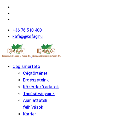
+36 76 510 400
kefag@kefag.hu
Cégismertető
Cégtörténet
Erdészeteink
Közérdekű adatok
Tanúsítványaink
Ajánlattételi
felhívások
Karrier