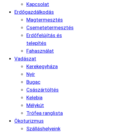
Kapcsolat
Erdőgazdálkodás
Magtermesztés
Csemetetermesztés
Erdőfelújítás és
telepítés
Fahasználat
Vadászat
Kerekegyháza
Nyír
Bugac
Császártöltés
Kelebia
Mélykút
Trófea ranglista
Ökoturizmus
Szálláshelyeink