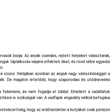
rvasok borjai. Az anyák csendes, rejtett helyeket választanak,
juk táplálkozás idejére elfekteti őket, és rövid időre egyedül
t.
re szorul. Valójában azonban az anyjuk nagy valószínűséggel a
tték. De magától értetődő, hogy szaporodási és utódnevelési
 felismerni, és nem fogadja el többé. Emellett a vadállatok
ítésre is szükségük van. A vadfajok engedély nélküli befogása
 kötelezettség, hogy az erdőterületen a kutyákat csak pórázon