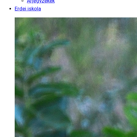
Árjegyzékek
Erdei iskola