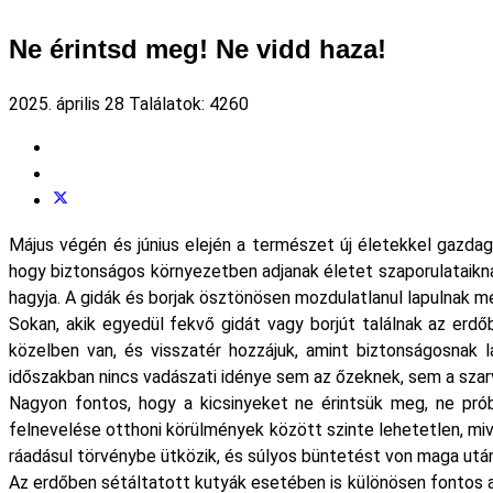
Ne érintsd meg! Ne vidd haza!
2025. április 28
Találatok: 4260
Május végén és június elején a természet új életekkel gazdago
hogy biztonságos környezetben adjanak életet szaporulataiknak
hagyja. A gidák és borjak ösztönösen mozdulatlanul lapulnak m
Sokan, akik egyedül fekvő gidát vagy borjút találnak az erdő
közelben van, és visszatér hozzájuk, amint biztonságosnak 
időszakban nincs vadászati idénye sem az őzeknek, sem a szar
Nagyon fontos, hogy a kicsinyeket ne érintsük meg, ne prób
felnevelése otthoni körülmények között szinte lehetetlen, mi
ráadásul törvénybe ütközik, és súlyos büntetést von maga után
Az erdőben sétáltatott kutyák esetében is különösen fontos a