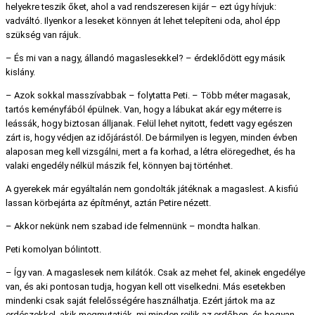
helyekre teszik őket, ahol a vad rendszeresen kijár – ezt úgy hívjuk:
vadváltó. Ilyenkor a leseket könnyen át lehet telepíteni oda, ahol épp
szükség van rájuk.
– És mi van a nagy, állandó magaslesekkel? – érdeklődött egy másik
kislány.
– Azok sokkal masszívabbak – folytatta Peti. – Több méter magasak,
tartós keményfából épülnek. Van, hogy a lábukat akár egy méterre is
leássák, hogy biztosan álljanak. Felül lehet nyitott, fedett vagy egészen
zárt is, hogy védjen az időjárástól. De bármilyen is legyen, minden évben
alaposan meg kell vizsgálni, mert a fa korhad, a létra elöregedhet, és ha
valaki engedély nélkül mászik fel, könnyen baj történhet.
A gyerekek már egyáltalán nem gondolták játéknak a magaslest. A kisfiú
lassan körbejárta az építményt, aztán Petire nézett.
– Akkor nekünk nem szabad ide felmennünk – mondta halkan.
Peti komolyan bólintott.
– Így van. A magaslesek nem kilátók. Csak az mehet fel, akinek engedélye
van, és aki pontosan tudja, hogyan kell ott viselkedni. Más esetekben
mindenki csak saját felelősségére használhatja. Ezért jártok ma az
erdészekkel, akik megmutatják, mi minden rejlik az erdőben, és hogyan