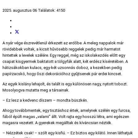
2025. augusztus 06
Találatok: 4150
A nyár vége észrevétlenül érkezett az erdőbe. A meleg nappalok már
rövidebbek voltak, a kicsit hűvösebb reggelek pedig már harmatot
hintettek a levelek szélére. Egy reggel, még az iskolakezdés előtt egy
csapat kisgyermek baktatott a tölgyfák alatt, két erdész kíséretében. A
hátizsákokban kulacs, egy-két uzsonnás doboz, a kezekben pedig
papírzacskó, hogy őszi dekorációhoz gyűjtsenek pár erdei kincset.
Az egyik kislány lehajolt, és talált is egy különösen nagy, nyitott tobozt.
Mosolyogva mutatta meg a társainak.
– Ez lesz a kedvenc díszem – mondta büszkén.
Ahogy továbbmentek, egy tisztáshoz értek, amelynek szélén egy furcsa,
fából épült magas „valami” állt. Volt rajta egy hosszú létra, ami egészen
magasra vezetett. A gyerekek megálltak és kíváncsian nézték.
– Nézzétek csak! – szólt egy kisfiú. – Ez biztos egy kilátó. Innen láthatjuk