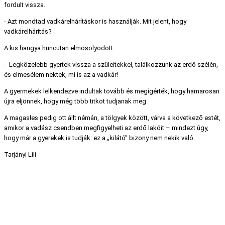
fordult vissza.
- Azt mondtad vadkárelhárításkor is használják. Mit jelent, hogy
vadkárelhárítás?
A kis hangya huncutan elmosolyodott.
- Legközelebb gyertek vissza a szüleitekkel, találkozzunk az erdő szélén,
és elmesélem nektek, mi is az a vadkár!
A gyermekek lelkendezve indultak tovább és megígérték, hogy hamarosan
újra eljönnek, hogy még több titkot tudjanak meg.
A magasles pedig ott állt némán, a tölgyek között, várva a következő estét,
amikor a vadász csendben megfigyelheti az erdő lakóit – mindezt úgy,
hogy már a gyerekek is tudják: ez a „kilátó” bizony nem nekik való.
Tarjányi Lili