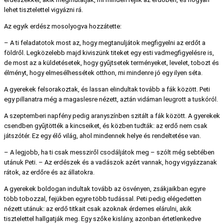
lehet tisztelettel vigyázni rá.
Az egyik erdész mosolyogva hozzátette:
– A ti feladatotok most az, hogy megtanuljátok megfigyelni az erdőt a
földről. Legközelebb majd kiviszünk titeket egy esti vadmegfigyelésre is,
de most az a küldetésetek, hogy gyűjtsetek terményeket, levelet, tobozt és
élményt, hogy elmesélhessétek otthon, mi mindenre jó egy ilyen séta.
A gyerekek felsorakoztak, és lassan elindultak tovább a fák között. Peti
egy pillanatra még a magaslesre nézett, aztán vidáman leugrott a tuskóról.
A szeptemberi napfény pedig aranyszínben szitált a fák között. A gyerekek
csendben gyűjtötték a kincseiket, és közben tudták: az erdő nem csak
játszótér. Ez egy élő világ, ahol mindennek helye és rendeltetése van.
– A legjobb, ha ti csak messziről csodáljátok meg – szólt még sebtében
utánuk Peti. – Az erdészek és a vadászok azért vannak, hogy vigyázzanak
rátok, az erdőre és az állatokra.
A gyerekek boldogan indultak tovább az ösvényen, zsákjaikban egyre
több tobozzal, fejükben egyre több tudással. Peti pedig elégedetten
nézett utánuk: az erdő titkait csak azoknak érdemes elárulni, akik
tisztelettel hallgatják meg. Egy szőke kislány, azonban értetlenkedve