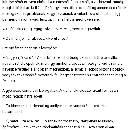
kihelyezését is. Mert akármilyen irányból fúj is a szél, a vadásznak mindig a
megfelelő helyre kell ülni. Ezért gyakran több les is áll ugyanannak a rétnek,
mezőgazdasági táblának, vagy tisztásnak a különböző oldalaiban, így
bármerről is jön a vad, lesz optimális hely a megfigyelésre.
A kisfiú, aki eddig leguggolva nézte Petit, most megszólalt:
– De miért jó, ha fák veszik körül a lest?
Peti vidáman csapott a levegőbe.
– Nagyon jó kérdés! Az erdei lesek lehetőség szerint a háttérben álló
növényzet elé épülnek, mert így, amikor a vadász mozog, a vad számára
kevésbé feltűnő. Ha jobban megnézitek, a létrák is legtöbbször a bokrok
vagy fák takarásából vezetnek fel, hogy észrevétlenül történhessen meg a
feljutás.
A gyerekek komolyan bólogattak. A kisfiú, aki először akart felmászni,
most inkább hátralépett.
– És öhmmm, mindenhol ugyanilyen lesek vannak? – kérdezte
bátortalanul.
– Ó, nem! – felelte Peti. – Vannak hordozható, ideiglenes lőállások,
építmények, amiket vadkárelhárításkor használnak. Általában olyan