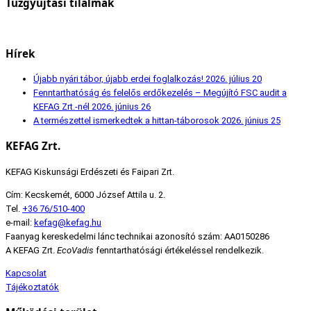
Tűzgyújtási tilalmak
Hírek
Újabb nyári tábor, újabb erdei foglalkozás!
2026. július 20
Fenntarthatóság és felelős erdőkezelés – Megújító FSC audit a
KEFAG Zrt.-nél
2026. június 26
A természettel ismerkedtek a hittan-táborosok
2026. június 25
KEFAG Zrt.
KEFAG Kiskunsági Erdészeti és Faipari Zrt.
Cím: Kecskemét, 6000 József Attila u. 2.
Tel.
+36 76/510-400
e-mail:
kefag@kefag.hu
Faanyag kereskedelmi lánc technikai azonosító szám: AA0150286
A KEFAG Zrt.
EcoVadis
fenntarthatósági értékeléssel rendelkezik.
Kapcsolat
Tájékoztatók