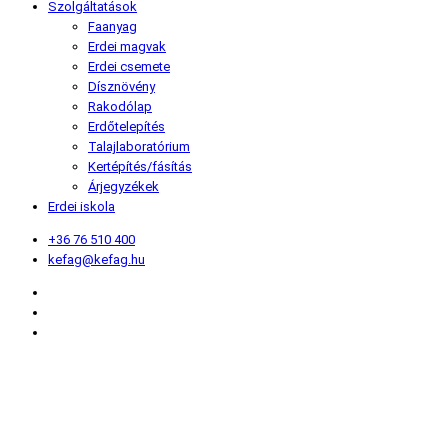
Szolgáltatások
Faanyag
Erdei magvak
Erdei csemete
Dísznövény
Rakodólap
Erdőtelepítés
Talajlaboratórium
Kertépítés/fásítás
Árjegyzékek
Erdei iskola
+36 76 510 400
kefag@kefag.hu