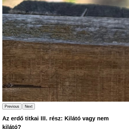
Previous
Next
Az erdő titkai III. rész: Kilátó vagy nem
kilátó?