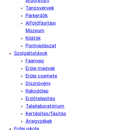
Arborétum
Tanösvények
Parkerdők
Alföldfásítási
Múzeum
Kilátók
Pontvadászat
Szolgáltatások
Faanyag
Erdei magvak
Erdei csemete
Dísznövény
Rakodólap
Erdőtelepítés
Talajlaboratórium
Kertépítés/fásítás
Árjegyzékek
Erdei iskola