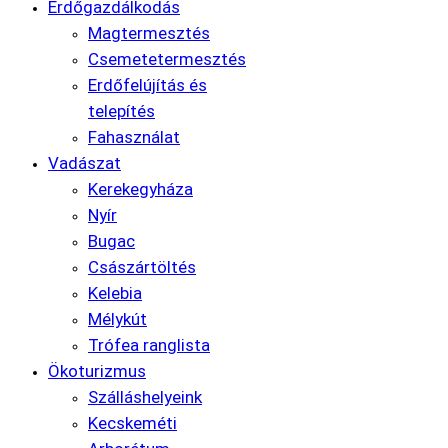
Erdőgazdálkodás
Magtermesztés
Csemetetermesztés
Erdőfelújítás és
telepítés
Fahasználat
Vadászat
Kerekegyháza
Nyír
Bugac
Császártöltés
Kelebia
Mélykút
Trófea ranglista
Ökoturizmus
Szálláshelyeink
Kecskeméti