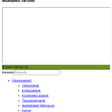
Működési terület
© 2024. KEFAG Zrt.
Keresés
Cégismertető
Cégtörténet
Erdészeteink
Közérdekű adatok
Tanúsítványaink
Ajánlattételi felhívások
Karrier