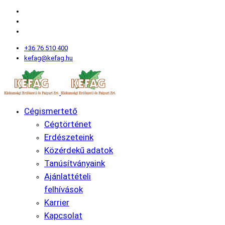
+36 76 510 400
kefag@kefag.hu
Cégismertető
Cégtörténet
Erdészeteink
Közérdekű adatok
Tanúsítványaink
Ajánlattételi
felhívások
Karrier
Kapcsolat