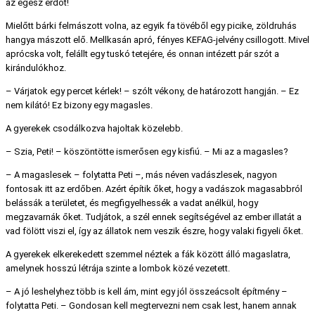
az egész erdőt!
Mielőtt bárki felmászott volna, az egyik fa tövéből egy picike, zöldruhás
hangya mászott elő. Mellkasán apró, fényes KEFAG-jelvény csillogott. Mivel
aprócska volt, felállt egy tuskó tetejére, és onnan intézett pár szót a
kirándulókhoz.
– Várjatok egy percet kérlek! – szólt vékony, de határozott hangján. – Ez
nem kilátó! Ez bizony egy magasles.
A gyerekek csodálkozva hajoltak közelebb.
– Szia, Peti! – köszöntötte ismerősen egy kisfiú. – Mi az a magasles?
– A magaslesek – folytatta Peti –, más néven vadászlesek, nagyon
fontosak itt az erdőben. Azért építik őket, hogy a vadászok magasabbról
belássák a területet, és megfigyelhessék a vadat anélkül, hogy
megzavarnák őket. Tudjátok, a szél ennek segítségével az ember illatát a
vad fölött viszi el, így az állatok nem veszik észre, hogy valaki figyeli őket.
A gyerekek elkerekedett szemmel néztek a fák között álló magaslatra,
amelynek hosszú létrája szinte a lombok közé vezetett.
– A jó leshelyhez több is kell ám, mint egy jól összeácsolt építmény –
folytatta Peti. – Gondosan kell megtervezni nem csak lest, hanem annak