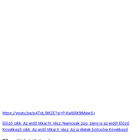
https://youtu.be/p4TqL5tItZE?si=P-Kwbl0t5tMew5-i
Előző cikk: Az erdő titkai IV. rész: Nemcsak zúg, zeng is az erdő!
Előző
Következő cikk: Az erdő titkai II. rész: Az új életek bölcsője
Következő