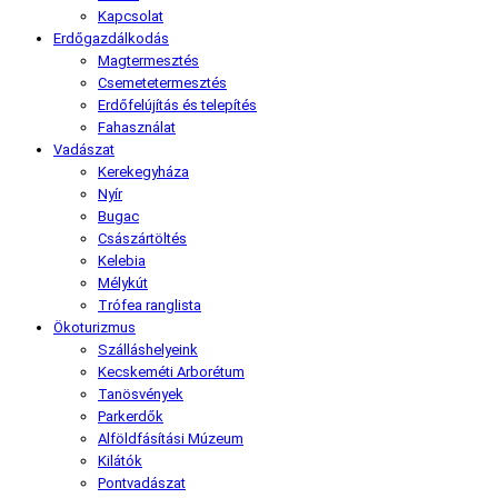
Kapcsolat
Erdőgazdálkodás
Magtermesztés
Csemetetermesztés
Erdőfelújítás és telepítés
Fahasználat
Vadászat
Kerekegyháza
Nyír
Bugac
Császártöltés
Kelebia
Mélykút
Trófea ranglista
Ökoturizmus
Szálláshelyeink
Kecskeméti Arborétum
Tanösvények
Parkerdők
Alföldfásítási Múzeum
Kilátók
Pontvadászat