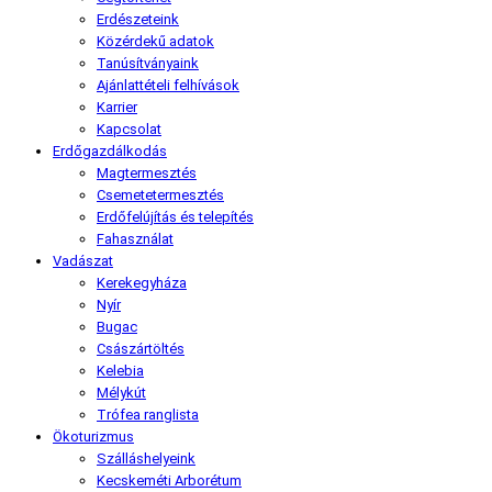
Erdészeteink
Közérdekű adatok
Tanúsítványaink
Ajánlattételi felhívások
Karrier
Kapcsolat
Erdőgazdálkodás
Magtermesztés
Csemetetermesztés
Erdőfelújítás és telepítés
Fahasználat
Vadászat
Kerekegyháza
Nyír
Bugac
Császártöltés
Kelebia
Mélykút
Trófea ranglista
Ökoturizmus
Szálláshelyeink
Kecskeméti Arborétum