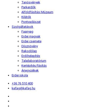
Tanösvények
Parkerdők
Alföldfásítási Múzeum
Kilátók
Pontvadászat
Szolgáltatások
Faanyag
Erdei magvak
Erdei csemete
Dísznövény
Rakodólap
Erdőtelepítés
Talajlaboratórium
Kertépítés/fásítás
Árjegyzékek
Erdei iskola
+36 76 510 400
kefag@kefag.hu