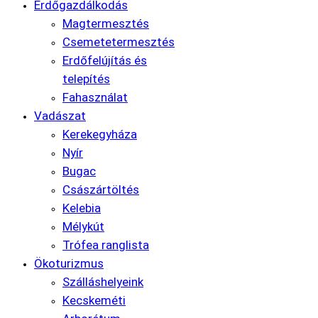
Erdőgazdálkodás
Magtermesztés
Csemetetermesztés
Erdőfelújítás és
telepítés
Fahasználat
Vadászat
Kerekegyháza
Nyír
Bugac
Császártöltés
Kelebia
Mélykút
Trófea ranglista
Ökoturizmus
Szálláshelyeink
Kecskeméti