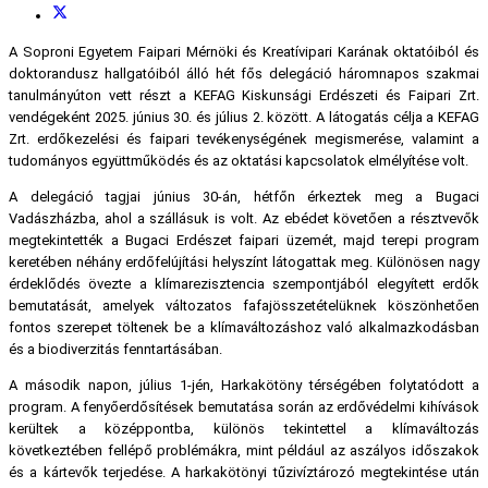
A Soproni Egyetem Faipari Mérnöki és Kreatívipari Karának oktatóiból és
doktorandusz hallgatóiból álló hét fős delegáció háromnapos szakmai
tanulmányúton vett részt a KEFAG Kiskunsági Erdészeti és Faipari Zrt.
vendégeként 2025. június 30. és július 2. között. A látogatás célja a KEFAG
Zrt. erdőkezelési és faipari tevékenységének megismerése, valamint a
tudományos együttműködés és az oktatási kapcsolatok elmélyítése volt.
A delegáció tagjai június 30-án, hétfőn érkeztek meg a Bugaci
Vadászházba, ahol a szállásuk is volt. Az ebédet követően a résztvevők
megtekintették a Bugaci Erdészet faipari üzemét, majd terepi program
keretében néhány erdőfelújítási helyszínt látogattak meg. Különösen nagy
érdeklődés övezte a klímarezisztencia szempontjából elegyített erdők
bemutatását, amelyek változatos fafajösszetételüknek köszönhetően
fontos szerepet töltenek be a klímaváltozáshoz való alkalmazkodásban
és a biodiverzitás fenntartásában.
A második napon, július 1-jén, Harkakötöny térségében folytatódott a
program. A fenyőerdősítések bemutatása során az erdővédelmi kihívások
kerültek a középpontba, különös tekintettel a klímaváltozás
következtében fellépő problémákra, mint például az aszályos időszakok
és a kártevők terjedése. A harkakötönyi tűzivíztározó megtekintése után