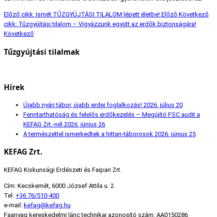
Előző cikk: Ismét TŰZGYÚJTÁSI TILALOM lépett életbe!
Előző
Következő
cikk: Tűzgyújtási tilalom – Vigyázzunk együtt az erdők biztonságára!
Következő
Tűzgyújtási tilalmak
Hírek
Újabb nyári tábor, újabb erdei foglalkozás!
2026. július 20
Fenntarthatóság és felelős erdőkezelés – Megújító FSC audit a
KEFAG Zrt.-nél
2026. június 26
A természettel ismerkedtek a hittan-táborosok
2026. június 25
KEFAG Zrt.
KEFAG Kiskunsági Erdészeti és Faipari Zrt.
Cím: Kecskemét, 6000 József Attila u. 2.
Tel.
+36 76/510-400
e-mail:
kefag@kefag.hu
Faanyag kereskedelmi lánc technikai azonosító szám: AA0150286