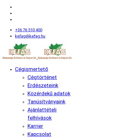
+36 76 510 400
kefag@kefag.hu
Cégismertető
Cégtörténet
Erdészeteink
Közérdekű adatok
Tanúsítványaink
Ajánlattételi
felhívások
Karrier
Kapcsolat