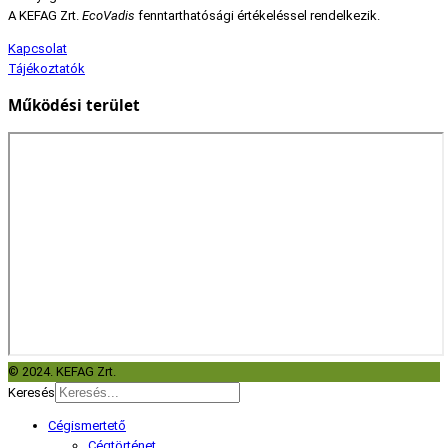
A KEFAG Zrt.
EcoVadis
fenntarthatósági értékeléssel rendelkezik.
Kapcsolat
Tájékoztatók
Működési terület
© 2024. KEFAG Zrt.
Keresés
Cégismertető
Cégtörténet