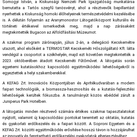
Somogyi István, a Kiskunsági Nemzeti Park Igazgatóság munkatársa
bemutatta a Tartós szegfű tanösvényt, ahol a résztvevők bepillantást
nyerhettek a Kiskunság homoki élőhelyeinek természetvédelmi kezelésébe
is. A délután folyamán az Aranymonostor Látogatóközpont kulturális és
történeti értékeivel ismerkedtek meg, majd a nap zárásaként
megtekintették Bugacon az Alföldfásítási Múzeumot.
A szakmai program zárónapján, július 2-án, a delegáció Kecskemétre
utazott, ahol elsőként a TERMOSTAR Kecskeméti Hőszolgáltató Kft. látta
vendégül a csoportot a székhelyén, majd ezt követően megtekintették a
2023. októberében átadott Kecskeméti Fűtőművet. A látogatás során
egyetemi kutatásokhoz kapcsolódó együttműködési lehetőségekről is
egyeztettek a helyi szakemberekkel.
A KEFAG Zrt. Innovációs Központjában és Aprítékudvarában a modern
faipari technológiák, a biomassza-hasznosítás és a kutatás-fejlesztési
lehetőségek kerültek fókuszba. A tanulmányút közös ebéddel zárult a
Juniperus Park Hotelben.
A látogatás minden résztvevő számára értékes szakmai tapasztalatokat
nyújtott, valamint új kapcsolódási pontokat teremtett az oktatás, kutatás
és gyakorlati erdőkezelés és a faipari között. A Soproni Egyetem és a
KEFAG Zrt. közötti együttműködés erősítése hosszú távon is hozzájárulhat
az innovatív és fenntartható erdőkezelési gyakorlatok elterjesztéséhez.