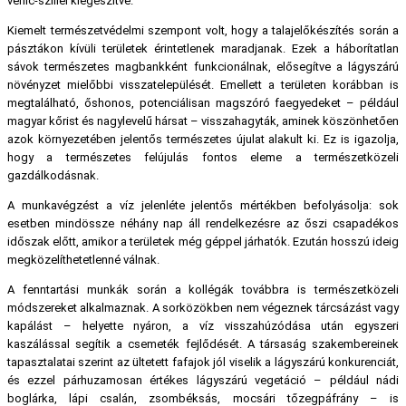
vénic-szillel kiegészítve.
Kiemelt természetvédelmi szempont volt, hogy a talajelőkészítés során a
pásztákon kívüli területek érintetlenek maradjanak. Ezek a háborítatlan
sávok természetes magbankként funkcionálnak, elősegítve a lágyszárú
növényzet mielőbbi visszatelepülését. Emellett a területen korábban is
megtalálható, őshonos, potenciálisan magszóró faegyedeket – például
magyar kőrist és nagylevelű hársat – visszahagyták, aminek köszönhetően
azok környezetében jelentős természetes újulat alakult ki. Ez is igazolja,
hogy a természetes felújulás fontos eleme a természetközeli
gazdálkodásnak.
A munkavégzést a víz jelenléte jelentős mértékben befolyásolja: sok
esetben mindössze néhány nap áll rendelkezésre az őszi csapadékos
időszak előtt, amikor a területek még géppel járhatók. Ezután hosszú ideig
megközelíthetetlenné válnak.
A fenntartási munkák során a kollégák továbbra is természetközeli
módszereket alkalmaznak. A sorközökben nem végeznek tárcsázást vagy
kapálást – helyette nyáron, a víz visszahúzódása után egyszeri
kaszálással segítik a csemeték fejlődését. A társaság szakembereinek
tapasztalatai szerint az ültetett fafajok jól viselik a lágyszárú konkurenciát,
és ezzel párhuzamosan értékes lágyszárú vegetáció – például nádi
boglárka, lápi csalán, zsombéksás, mocsári tőzegpáfrány – is