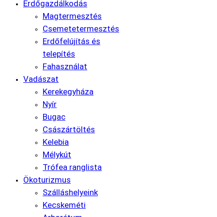
Erdőgazdálkodás
Magtermesztés
Csemetetermesztés
Erdőfelújítás és
telepítés
Fahasználat
Vadászat
Kerekegyháza
Nyír
Bugac
Császártöltés
Kelebia
Mélykút
Trófea ranglista
Ökoturizmus
Szálláshelyeink
Kecskeméti