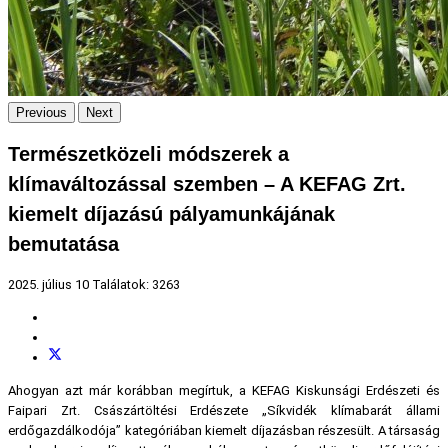
Previous
Next
Természetközeli módszerek a
klímaváltozással szemben – A KEFAG Zrt.
kiemelt díjazású pályamunkájának
bemutatása
2025. július 10
Találatok: 3263
Ahogyan azt már korábban megírtuk, a KEFAG Kiskunsági Erdészeti és
Faipari Zrt. Császártöltési Erdészete „Síkvidék klímabarát állami
erdőgazdálkodója” kategóriában kiemelt díjazásban részesült. A társaság