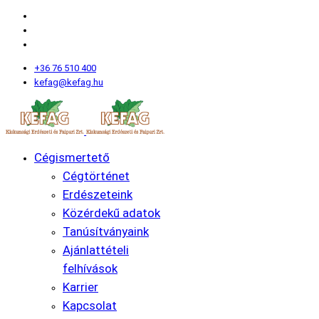
+36 76 510 400
kefag@kefag.hu
Cégismertető
Cégtörténet
Erdészeteink
Közérdekű adatok
Tanúsítványaink
Ajánlattételi
felhívások
Karrier
Kapcsolat