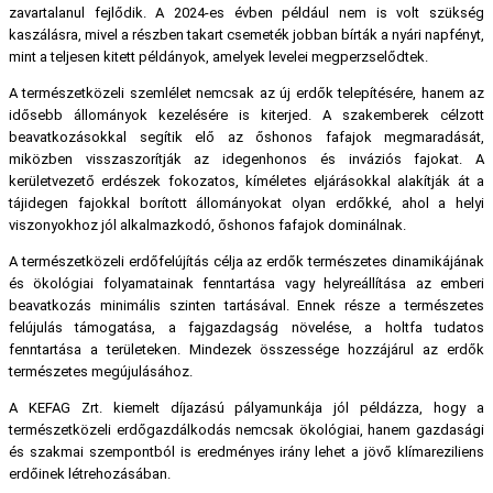
zavartalanul fejlődik. A 2024-es évben például nem is volt szükség
kaszálásra, mivel a részben takart csemeték jobban bírták a nyári napfényt,
mint a teljesen kitett példányok, amelyek levelei megperzselődtek.
A természetközeli szemlélet nemcsak az új erdők telepítésére, hanem az
idősebb állományok kezelésére is kiterjed. A szakemberek célzott
beavatkozásokkal segítik elő az őshonos fafajok megmaradását,
miközben visszaszorítják az idegenhonos és inváziós fajokat. A
kerületvezető erdészek fokozatos, kíméletes eljárásokkal alakítják át a
tájidegen fajokkal borított állományokat olyan erdőkké, ahol a helyi
viszonyokhoz jól alkalmazkodó, őshonos fafajok dominálnak.
A természetközeli erdőfelújítás célja az erdők természetes dinamikájának
és ökológiai folyamatainak fenntartása vagy helyreállítása az emberi
beavatkozás minimális szinten tartásával. Ennek része a természetes
felújulás támogatása, a fajgazdagság növelése, a holtfa tudatos
fenntartása a területeken. Mindezek összessége hozzájárul az erdők
természetes megújulásához.
A KEFAG Zrt. kiemelt díjazású pályamunkája jól példázza, hogy a
természetközeli erdőgazdálkodás nemcsak ökológiai, hanem gazdasági
és szakmai szempontból is eredményes irány lehet a jövő klímareziliens
erdőinek létrehozásában.