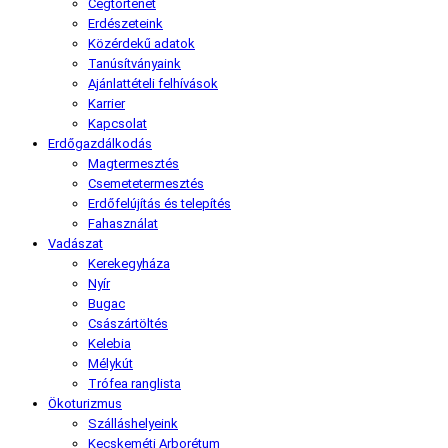
Cégtörténet
Erdészeteink
Közérdekű adatok
Tanúsítványaink
Ajánlattételi felhívások
Karrier
Kapcsolat
Erdőgazdálkodás
Magtermesztés
Csemetetermesztés
Erdőfelújítás és telepítés
Fahasználat
Vadászat
Kerekegyháza
Nyír
Bugac
Császártöltés
Kelebia
Mélykút
Trófea ranglista
Ökoturizmus
Szálláshelyeink
Kecskeméti Arborétum