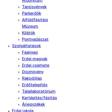
Arborétum
Tanösvények
Parkerdők
Alföldfásítási
Múzeum
Kilátók
Pontvadászat
Szolgáltatások
Faanyag
Erdei magvak
Erdei csemete
Dísznövény
Rakodólap
Erdőtelepítés
Talajlaboratórium
Kertépítés/fásítás
Árjegyzékek
Erdei iskola