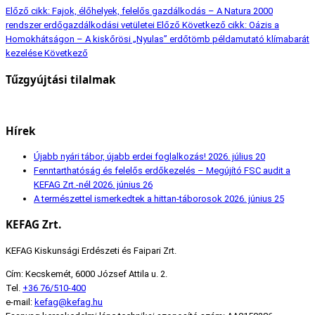
Előző cikk: Fajok, élőhelyek, felelős gazdálkodás – A Natura 2000
rendszer erdőgazdálkodási vetületei
Előző
Következő cikk: Oázis a
Homokhátságon – A kiskőrösi „Nyulas” erdőtömb példamutató klímabarát
kezelése
Következő
Tűzgyújtási tilalmak
Hírek
Újabb nyári tábor, újabb erdei foglalkozás!
2026. július 20
Fenntarthatóság és felelős erdőkezelés – Megújító FSC audit a
KEFAG Zrt.-nél
2026. június 26
A természettel ismerkedtek a hittan-táborosok
2026. június 25
KEFAG Zrt.
KEFAG Kiskunsági Erdészeti és Faipari Zrt.
Cím: Kecskemét, 6000 József Attila u. 2.
Tel.
+36 76/510-400
e-mail:
kefag@kefag.hu