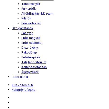
Tanösvények
Parkerdők
Alföldfásítási Múzeum
Kilátók
Pontvadászat
Szolgáltatások
Faanyag
Erdei magvak
Erdei csemete
Dísznövény
Rakodólap
Erdőtelepítés
Talajlaboratórium
Kertépítés/fásítás
Árjegyzékek
Erdei iskola
+36 76 510 400
kefag@kefag.hu