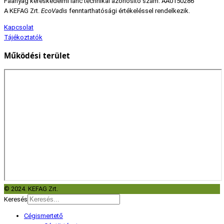
Faanyag kereskedelmi lánc technikai azonosító szám: AA0150286
A KEFAG Zrt.
EcoVadis
fenntarthatósági értékeléssel rendelkezik.
Kapcsolat
Tájékoztatók
Működési terület
© 2024. KEFAG Zrt.
Keresés
Cégismertető