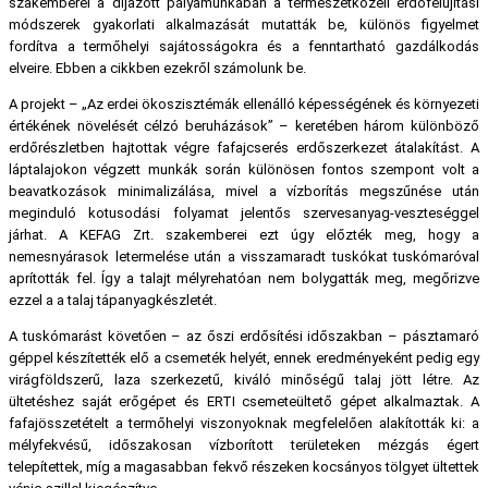
szakemberei a díjazott pályamunkában a természetközeli erdőfelújítási
módszerek gyakorlati alkalmazását mutatták be, különös figyelmet
fordítva a termőhelyi sajátosságokra és a fenntartható gazdálkodás
elveire. Ebben a cikkben ezekről számolunk be.
A projekt – „Az erdei ökoszisztémák ellenálló képességének és környezeti
értékének növelését célzó beruházások” – keretében három különböző
erdőrészletben hajtottak végre fafajcserés erdőszerkezet átalakítást. A
láptalajokon végzett munkák során különösen fontos szempont volt a
beavatkozások minimalizálása, mivel a vízborítás megszűnése után
meginduló kotusodási folyamat jelentős szervesanyag-veszteséggel
járhat. A KEFAG Zrt. szakemberei ezt úgy előzték meg, hogy a
nemesnyárasok letermelése után a visszamaradt tuskókat tuskómaróval
aprították fel. Így a talajt mélyrehatóan nem bolygatták meg, megőrizve
ezzel a a talaj tápanyagkészletét.
A tuskómarást követően – az őszi erdősítési időszakban – pásztamaró
géppel készítették elő a csemeték helyét, ennek eredményeként pedig egy
virágföldszerű, laza szerkezetű, kiváló minőségű talaj jött létre. Az
ültetéshez saját erőgépet és ERTI csemeteültető gépet alkalmaztak. A
fafajösszetételt a termőhelyi viszonyoknak megfelelően alakították ki: a
mélyfekvésű, időszakosan vízborított területeken mézgás égert
telepítettek, míg a magasabban fekvő részeken kocsányos tölgyet ültettek