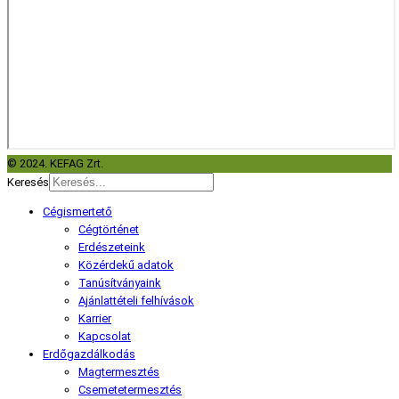
© 2024. KEFAG Zrt.
Keresés
Cégismertető
Cégtörténet
Erdészeteink
Közérdekű adatok
Tanúsítványaink
Ajánlattételi felhívások
Karrier
Kapcsolat
Erdőgazdálkodás
Magtermesztés
Csemetetermesztés