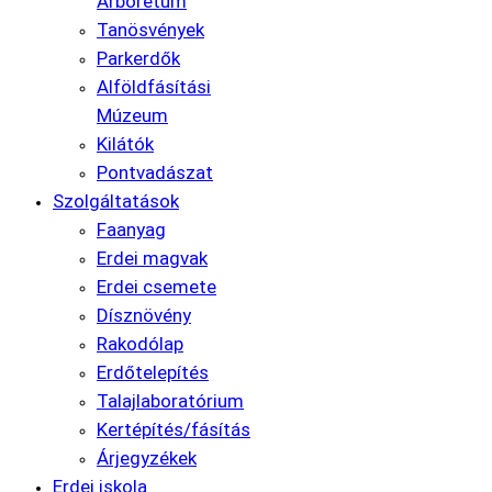
Arborétum
Tanösvények
Parkerdők
Alföldfásítási
Múzeum
Kilátók
Pontvadászat
Szolgáltatások
Faanyag
Erdei magvak
Erdei csemete
Dísznövény
Rakodólap
Erdőtelepítés
Talajlaboratórium
Kertépítés/fásítás
Árjegyzékek
Erdei iskola