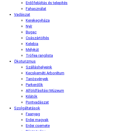
Erdőfelújítás és telepítés
Fahasználat
Vadászat
Kerekegyháza
Nyír
Bugac
Császártöltés
Kelebia
Mélykút
Trófea ranglista
Ökoturizmus
Szálláshelyeink
Kecskeméti Arborétum
Tanösvények
Parkerdők
Alföldfásítási Múzeum
Kilátók
Pontvadászat
Szolgáltatások
Faanyag
Erdei magvak
Erdei csemete