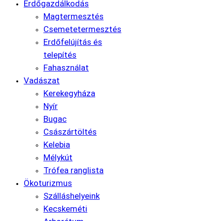
Erdőgazdálkodás
Magtermesztés
Csemetetermesztés
Erdőfelújítás és
telepítés
Fahasználat
Vadászat
Kerekegyháza
Nyír
Bugac
Császártöltés
Kelebia
Mélykút
Trófea ranglista
Ökoturizmus
Szálláshelyeink
Kecskeméti