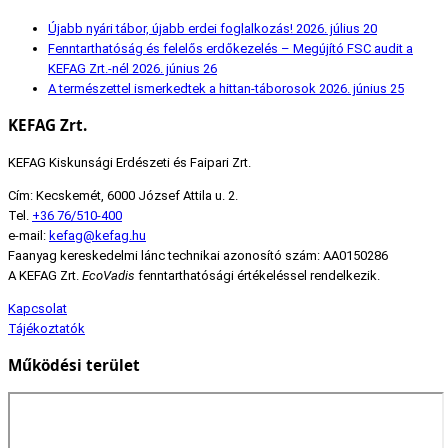
Újabb nyári tábor, újabb erdei foglalkozás!
2026. július 20
Fenntarthatóság és felelős erdőkezelés – Megújító FSC audit a
KEFAG Zrt.-nél
2026. június 26
A természettel ismerkedtek a hittan-táborosok
2026. június 25
KEFAG Zrt.
KEFAG Kiskunsági Erdészeti és Faipari Zrt.
Cím: Kecskemét, 6000 József Attila u. 2.
Tel.
+36 76/510-400
e-mail:
kefag@kefag.hu
Faanyag kereskedelmi lánc technikai azonosító szám: AA0150286
A KEFAG Zrt.
EcoVadis
fenntarthatósági értékeléssel rendelkezik.
Kapcsolat
Tájékoztatók
Működési terület