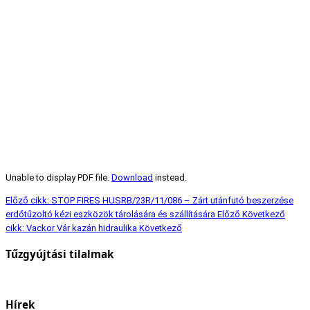
Unable to display PDF file.
Download
instead.
Előző cikk: STOP FIRES HUSRB/23R/11/086 – Zárt utánfutó beszerzése
erdőtűzoltó kézi eszközök tárolására és szállítására
Előző
Következő
cikk: Vackor Vár kazán hidraulika
Következő
Tűzgyújtási tilalmak
Hírek