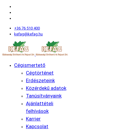
+36 76 510 400
kefag@kefag.hu
Cégismertető
Cégtörténet
Erdészeteink
Közérdekű adatok
Tanúsítványaink
Ajánlattételi
felhívások
Karrier
Kapcsolat