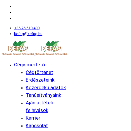
+36 76 510 400
kefag@kefag.hu
Cégismertető
Cégtörténet
Erdészeteink
Közérdekű adatok
Tanúsítványaink
Ajánlattételi
felhívások
Karrier
Kapcsolat