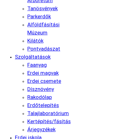
Arborétum
Tanösvények
Parkerdők
Alföldfásítási
Múzeum
Kilátók
Pontvadászat
Szolgáltatások
Faanyag
Erdei magvak
Erdei csemete
Dísznövény
Rakodólap
Erdőtelepítés
Talajlaboratórium
Kertépítés/fásítás
Árjegyzékek
Erdei iskola