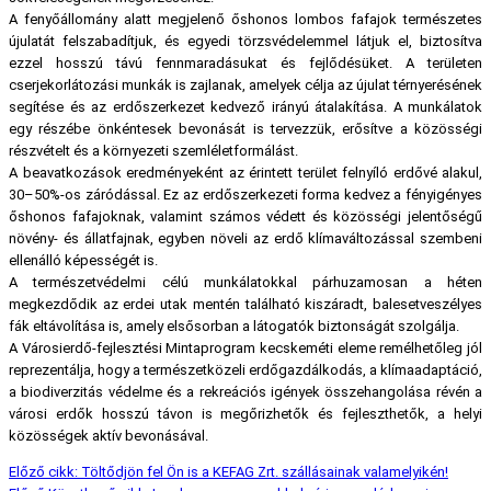
A fenyőállomány alatt megjelenő őshonos lombos fafajok természetes
újulatát felszabadítjuk, és egyedi törzsvédelemmel látjuk el, biztosítva
ezzel hosszú távú fennmaradásukat és fejlődésüket. A területen
cserjekorlátozási munkák is zajlanak, amelyek célja az újulat térnyerésének
segítése és az erdőszerkezet kedvező irányú átalakítása. A munkálatok
egy részébe önkéntesek bevonását is tervezzük, erősítve a közösségi
részvételt és a környezeti szemléletformálást.
A beavatkozások eredményeként az érintett terület felnyíló erdővé alakul,
30–50%-os záródással. Ez az erdőszerkezeti forma kedvez a fényigényes
őshonos fafajoknak, valamint számos védett és közösségi jelentőségű
növény- és állatfajnak, egyben növeli az erdő klímaváltozással szembeni
ellenálló képességét is.
A természetvédelmi célú munkálatokkal párhuzamosan a héten
megkezdődik az erdei utak mentén található kiszáradt, balesetveszélyes
fák eltávolítása is, amely elsősorban a látogatók biztonságát szolgálja.
A Városierdő-fejlesztési Mintaprogram kecskeméti eleme remélhetőleg jól
reprezentálja, hogy a természetközeli erdőgazdálkodás, a klímaadaptáció,
a biodiverzitás védelme és a rekreációs igények összehangolása révén a
városi erdők hosszú távon is megőrizhetők és fejleszthetők, a helyi
közösségek aktív bevonásával.
Előző cikk: Töltődjön fel Ön is a KEFAG Zrt. szállásainak valamelyikén!