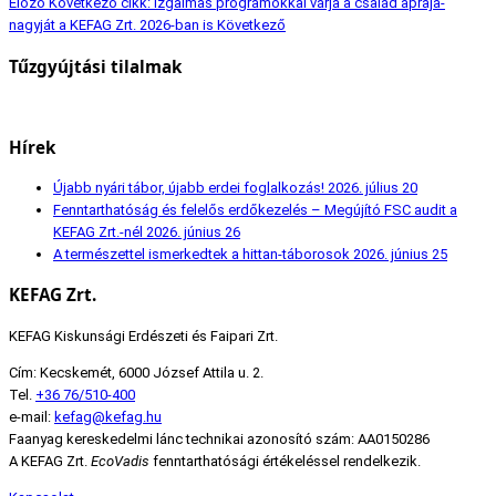
Előző
Következő cikk: Izgalmas programokkal várja a család apraja-
nagyját a KEFAG Zrt. 2026-ban is
Következő
Tűzgyújtási tilalmak
Hírek
Újabb nyári tábor, újabb erdei foglalkozás!
2026. július 20
Fenntarthatóság és felelős erdőkezelés – Megújító FSC audit a
KEFAG Zrt.-nél
2026. június 26
A természettel ismerkedtek a hittan-táborosok
2026. június 25
KEFAG Zrt.
KEFAG Kiskunsági Erdészeti és Faipari Zrt.
Cím: Kecskemét, 6000 József Attila u. 2.
Tel.
+36 76/510-400
e-mail:
kefag@kefag.hu
Faanyag kereskedelmi lánc technikai azonosító szám: AA0150286
A KEFAG Zrt.
EcoVadis
fenntarthatósági értékeléssel rendelkezik.