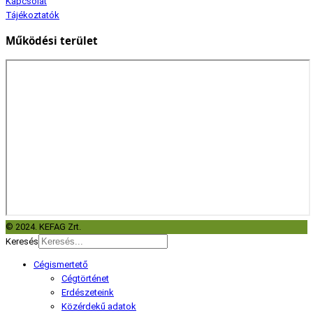
Kapcsolat
Tájékoztatók
Működési terület
© 2024. KEFAG Zrt.
Keresés
Cégismertető
Cégtörténet
Erdészeteink
Közérdekű adatok