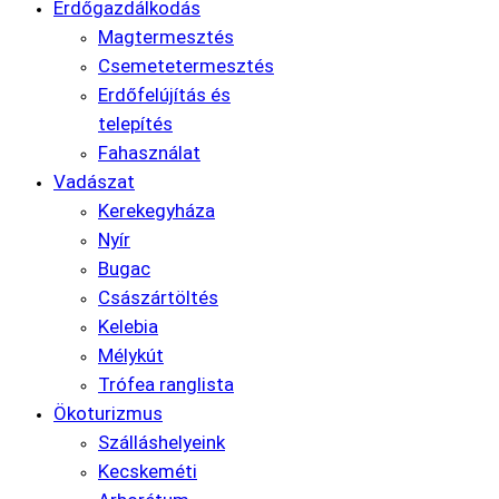
Erdőgazdálkodás
Magtermesztés
Csemetetermesztés
Erdőfelújítás és
telepítés
Fahasználat
Vadászat
Kerekegyháza
Nyír
Bugac
Császártöltés
Kelebia
Mélykút
Trófea ranglista
Ökoturizmus
Szálláshelyeink
Kecskeméti