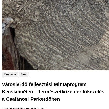
Previous
Next
Városierdő-fejlesztési Mintaprogram
Kecskeméten – természetközeli erdőkezelés
a Csalánosi Parkerdőben
2026. január 20
Találatok: 1749