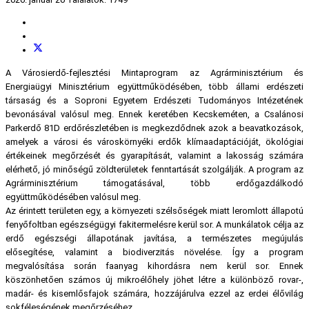
A Városierdő-fejlesztési Mintaprogram az Agrárminisztérium és
Energiaügyi Minisztérium együttműködésében, több állami erdészeti
társaság és a Soproni Egyetem Erdészeti Tudományos Intézetének
bevonásával valósul meg. Ennek keretében Kecskeméten, a Csalánosi
Parkerdő 81D erdőrészletében is megkezdődnek azok a beavatkozások,
amelyek a városi és városkörnyéki erdők klímaadaptációját, ökológiai
értékeinek megőrzését és gyarapítását, valamint a lakosság számára
elérhető, jó minőségű zöldterületek fenntartását szolgálják. A program az
Agrárminisztérium támogatásával, több erdőgazdálkodó
együttműködésében valósul meg.
Az érintett területen egy, a környezeti szélsőségek miatt leromlott állapotú
fenyőfoltban egészségügyi fakitermelésre kerül sor. A munkálatok célja az
erdő egészségi állapotának javítása, a természetes megújulás
elősegítése, valamint a biodiverzitás növelése. Így a program
megvalósítása során faanyag kihordásra nem kerül sor. Ennek
köszönhetően számos új mikroélőhely jöhet létre a különböző rovar-,
madár- és kisemlősfajok számára, hozzájárulva ezzel az erdei élővilág
sokféleségének megőrzéséhez.