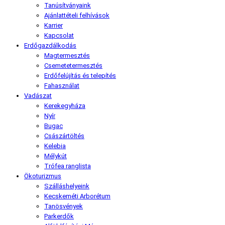
Tanúsítványaink
Ajánlattételi felhívások
Karrier
Kapcsolat
Erdőgazdálkodás
Magtermesztés
Csemetetermesztés
Erdőfelújítás és telepítés
Fahasználat
Vadászat
Kerekegyháza
Nyír
Bugac
Császártöltés
Kelebia
Mélykút
Trófea ranglista
Ökoturizmus
Szálláshelyeink
Kecskeméti Arborétum
Tanösvények
Parkerdők