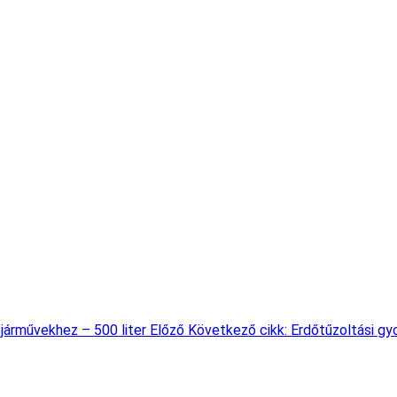
pjárművekhez – 500 liter
Előző
Következő cikk: Erdőtűzoltási g