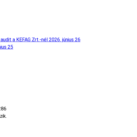
audit a KEFAG Zrt.-nél
2026. június 26
nius 25
286
zik.