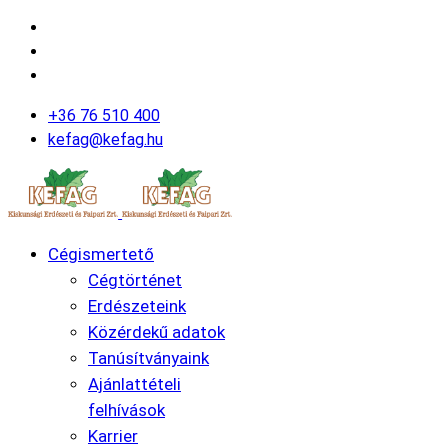
+36 76 510 400
kefag@kefag.hu
Cégismertető
Cégtörténet
Erdészeteink
Közérdekű adatok
Tanúsítványaink
Ajánlattételi
felhívások
Karrier