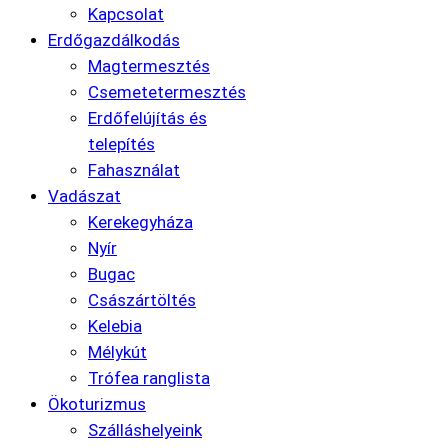
Kapcsolat
Erdőgazdálkodás
Magtermesztés
Csemetetermesztés
Erdőfelújítás és
telepítés
Fahasználat
Vadászat
Kerekegyháza
Nyír
Bugac
Császártöltés
Kelebia
Mélykút
Trófea ranglista
Ökoturizmus
Szálláshelyeink