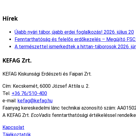
Hírek
Újabb nyári tábor, újabb erdei foglalkozás!
2026. július 20
Fenntarthatóság és felelős erdőkezelés – Megújító FSC 
A természettel ismerkedtek a hittan-táborosok
2026. jú
KEFAG Zrt.
KEFAG Kiskunsági Erdészeti és Faipari Zrt.
Cím: Kecskemét, 6000 József Attila u. 2.
Tel.
+36 76/510-400
e-mail:
kefag@kefag.hu
Faanyag kereskedelmi lánc technikai azonosító szám: AA0150
A KEFAG Zrt.
EcoVadis
fenntarthatósági értékeléssel rendelke
Kapcsolat
Tájékoztatók