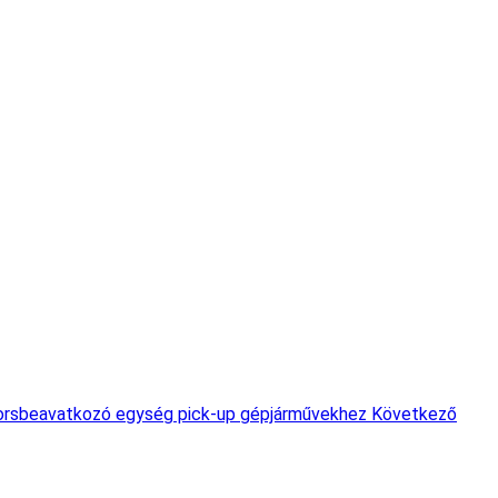
yorsbeavatkozó egység pick-up gépjárművekhez
Következő