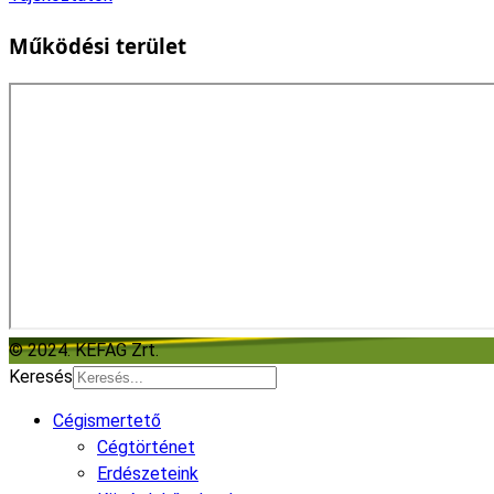
Működési terület
© 2024. KEFAG Zrt.
Keresés
Cégismertető
Cégtörténet
Erdészeteink