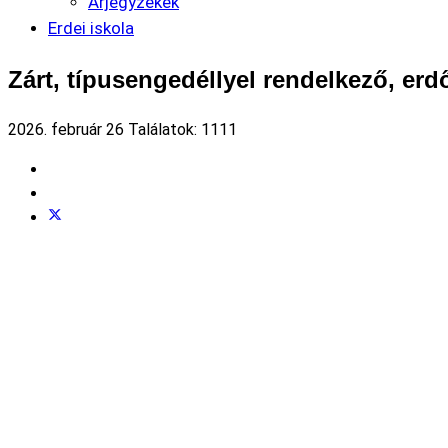
Árjegyzékek
Erdei iskola
Zárt, típusengedéllyel rendelkező, erdő
2026. február 26
Találatok: 1111