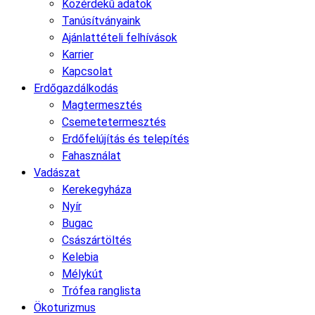
Közérdekű adatok
Tanúsítványaink
Ajánlattételi felhívások
Karrier
Kapcsolat
Erdőgazdálkodás
Magtermesztés
Csemetetermesztés
Erdőfelújítás és telepítés
Fahasználat
Vadászat
Kerekegyháza
Nyír
Bugac
Császártöltés
Kelebia
Mélykút
Trófea ranglista
Ökoturizmus