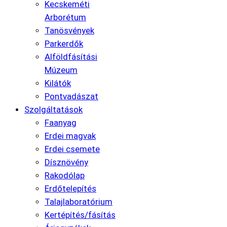
Kecskeméti
Arborétum
Tanösvények
Parkerdők
Alföldfásítási
Múzeum
Kilátók
Pontvadászat
Szolgáltatások
Faanyag
Erdei magvak
Erdei csemete
Dísznövény
Rakodólap
Erdőtelepítés
Talajlaboratórium
Kertépítés/fásítás