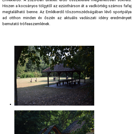
Hiszen a kocsányos tölgytől az ezüsthárson át a vadkörtéig számos fafaj
megtalálható benne. Az Emlékerdő tőszomszédságában lévő sportpálya
ad otthon minden év őszén az aktuális vadászati idény eredményeit
bemutató trófeaszemlének.