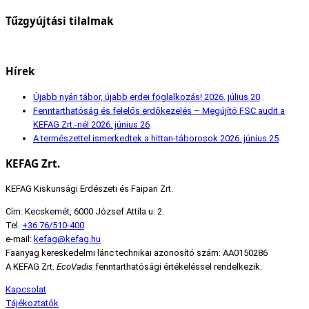
Tűzgyújtási tilalmak
Hírek
Újabb nyári tábor, újabb erdei foglalkozás!
2026. július 20
Fenntarthatóság és felelős erdőkezelés – Megújító FSC audit a
KEFAG Zrt.-nél
2026. június 26
A természettel ismerkedtek a hittan-táborosok
2026. június 25
KEFAG Zrt.
KEFAG Kiskunsági Erdészeti és Faipari Zrt.
Cím: Kecskemét, 6000 József Attila u. 2.
Tel.
+36 76/510-400
e-mail:
kefag@kefag.hu
Faanyag kereskedelmi lánc technikai azonosító szám: AA0150286
A KEFAG Zrt.
EcoVadis
fenntarthatósági értékeléssel rendelkezik.
Kapcsolat
Tájékoztatók