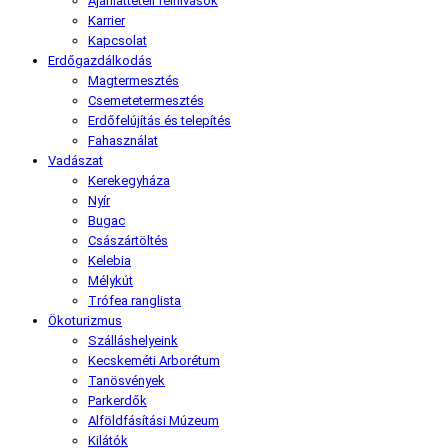
Ajánlattételi felhívások
Karrier
Kapcsolat
Erdőgazdálkodás
Magtermesztés
Csemetetermesztés
Erdőfelújítás és telepítés
Fahasználat
Vadászat
Kerekegyháza
Nyír
Bugac
Császártöltés
Kelebia
Mélykút
Trófea ranglista
Ökoturizmus
Szálláshelyeink
Kecskeméti Arborétum
Tanösvények
Parkerdők
Alföldfásítási Múzeum
Kilátók