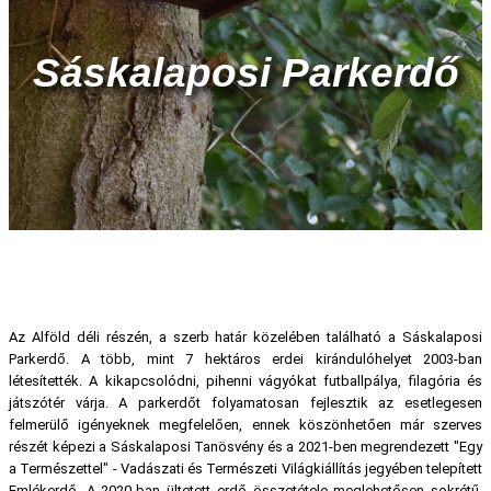
Sáskalaposi Parkerdő
Az Alföld déli részén, a szerb határ közelében található a Sáskalaposi
Parkerdő. A több, mint 7 hektáros erdei kirándulóhelyet 2003-ban
létesítették. A kikapcsolódni, pihenni vágyókat futballpálya, filagória és
játszótér várja. A parkerdőt folyamatosan fejlesztik az esetlegesen
felmerülő igényeknek megfelelően, ennek köszönhetően már szerves
részét képezi a Sáskalaposi Tanösvény és a 2021-ben megrendezett "Egy
a Természettel" - Vadászati és Természeti Világkiállítás jegyében telepített
Emlékerdő. A 2020-ban ültetett erdő összetétele meglehetősen sokrétű.