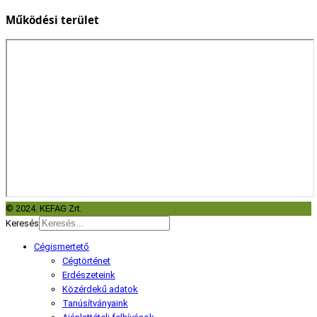
Működési terület
© 2024. KEFAG Zrt.
Keresés
Cégismertető
Cégtörténet
Erdészeteink
Közérdekű adatok
Tanúsítványaink