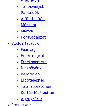
Arborétum
Tanösvények
Parkerdők
Alföldfásítási
Múzeum
Kilátók
Pontvadászat
Szolgáltatások
Faanyag
Erdei magvak
Erdei csemete
Dísznövény
Rakodólap
Erdőtelepítés
Talajlaboratórium
Kertépítés/fásítás
Árjegyzékek
Erdei iskola