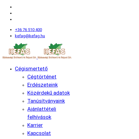
+36 76 510 400
kefag@kefag.hu
Cégismertető
Cégtörténet
Erdészeteink
Közérdekű adatok
Tanúsítványaink
Ajánlattételi
felhívások
Karrier
Kapcsolat