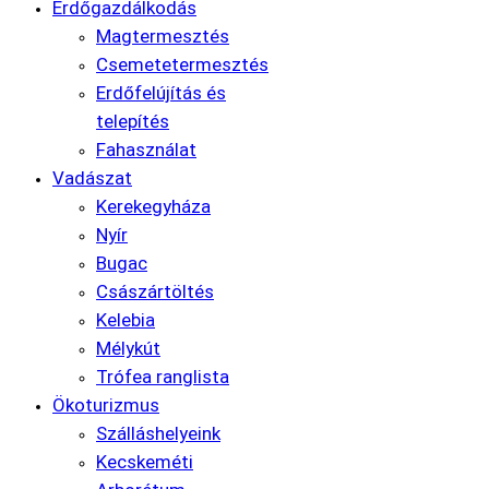
Erdőgazdálkodás
Magtermesztés
Csemetetermesztés
Erdőfelújítás és
telepítés
Fahasználat
Vadászat
Kerekegyháza
Nyír
Bugac
Császártöltés
Kelebia
Mélykút
Trófea ranglista
Ökoturizmus
Szálláshelyeink
Kecskeméti