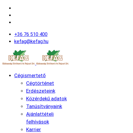
+36 76 510 400
kefag@kefag.hu
Cégismertető
Cégtörténet
Erdészeteink
Közérdekű adatok
Tanúsítványaink
Ajánlattételi
felhívások
Karrier