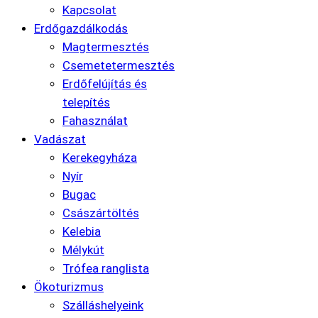
Kapcsolat
Erdőgazdálkodás
Magtermesztés
Csemetetermesztés
Erdőfelújítás és
telepítés
Fahasználat
Vadászat
Kerekegyháza
Nyír
Bugac
Császártöltés
Kelebia
Mélykút
Trófea ranglista
Ökoturizmus
Szálláshelyeink