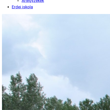
Árjegyzékek
Erdei iskola