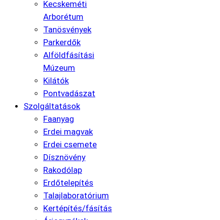
Kecskeméti
Arborétum
Tanösvények
Parkerdők
Alföldfásítási
Múzeum
Kilátók
Pontvadászat
Szolgáltatások
Faanyag
Erdei magvak
Erdei csemete
Dísznövény
Rakodólap
Erdőtelepítés
Talajlaboratórium
Kertépítés/fásítás