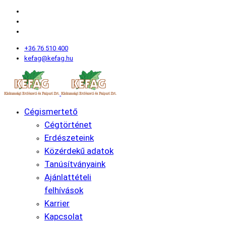
+36 76 510 400
kefag@kefag.hu
Cégismertető
Cégtörténet
Erdészeteink
Közérdekű adatok
Tanúsítványaink
Ajánlattételi
felhívások
Karrier
Kapcsolat