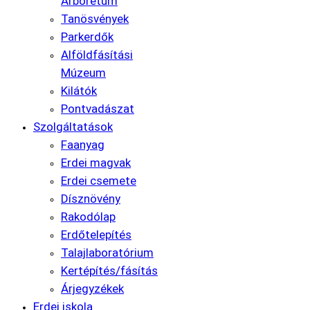
Arborétum
Tanösvények
Parkerdők
Alföldfásítási
Múzeum
Kilátók
Pontvadászat
Szolgáltatások
Faanyag
Erdei magvak
Erdei csemete
Dísznövény
Rakodólap
Erdőtelepítés
Talajlaboratórium
Kertépítés/fásítás
Árjegyzékek
Erdei iskola