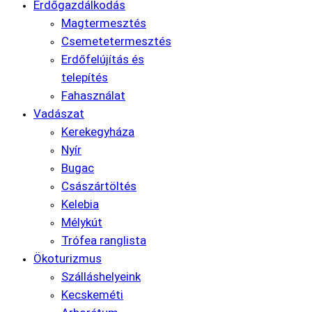
Erdőgazdálkodás
Magtermesztés
Csemetetermesztés
Erdőfelújítás és
telepítés
Fahasználat
Vadászat
Kerekegyháza
Nyír
Bugac
Császártöltés
Kelebia
Mélykút
Trófea ranglista
Ökoturizmus
Szálláshelyeink
Kecskeméti