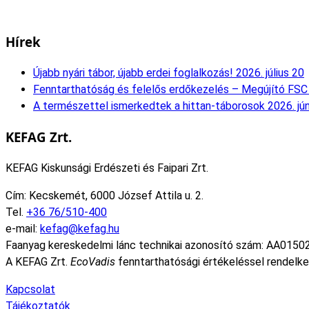
Hírek
Újabb nyári tábor, újabb erdei foglalkozás!
2026. július 20
Fenntarthatóság és felelős erdőkezelés – Megújító FSC 
A természettel ismerkedtek a hittan-táborosok
2026. jú
KEFAG Zrt.
KEFAG Kiskunsági Erdészeti és Faipari Zrt.
Cím: Kecskemét, 6000 József Attila u. 2.
Tel.
+36 76/510-400
e-mail:
kefag@kefag.hu
Faanyag kereskedelmi lánc technikai azonosító szám: AA0150
A KEFAG Zrt.
EcoVadis
fenntarthatósági értékeléssel rendelke
Kapcsolat
Tájékoztatók