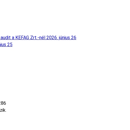
audit a KEFAG Zrt.-nél
2026. június 26
nius 25
286
zik.