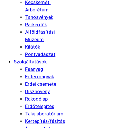
Kecskeméti
Arborétum
Tanösvények
Parkerdők
Alföldfásítási
Múzeum
Kilátók
Pontvadászat
Szolgáltatások
Faanyag
Erdei magvak
Erdei csemete
Dísznövény
Rakodólap
Erdőtelepítés
Talajlaboratórium
Kertépítés/fásítás