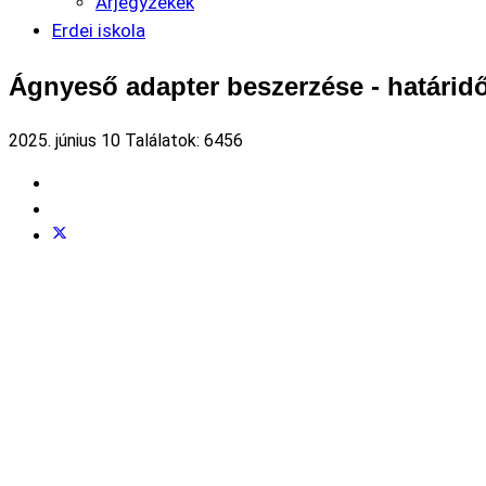
Árjegyzékek
Erdei iskola
Ágnyeső adapter beszerzése - határid
2025. június 10
Találatok: 6456