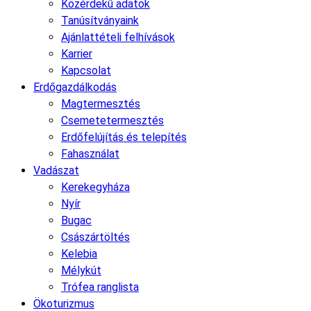
Közérdekű adatok
Tanúsítványaink
Ajánlattételi felhívások
Karrier
Kapcsolat
Erdőgazdálkodás
Magtermesztés
Csemetetermesztés
Erdőfelújítás és telepítés
Fahasználat
Vadászat
Kerekegyháza
Nyír
Bugac
Császártöltés
Kelebia
Mélykút
Trófea ranglista
Ökoturizmus