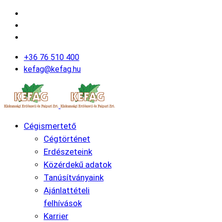
+36 76 510 400
kefag@kefag.hu
Cégismertető
Cégtörténet
Erdészeteink
Közérdekű adatok
Tanúsítványaink
Ajánlattételi
felhívások
Karrier