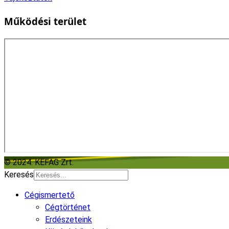
Működési terület
© 2024. KEFAG Zrt.
Keresés
Cégismertető
Cégtörténet
Erdészeteink