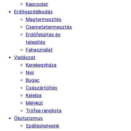
Kapcsolat
Erdőgazdálkodás
Magtermesztés
Csemetetermesztés
Erdőfelújítás és
telepítés
Fahasználat
Vadászat
Kerekegyháza
Nyír
Bugac
Császártöltés
Kelebia
Mélykút
Trófea ranglista
Ökoturizmus
Szálláshelyeink