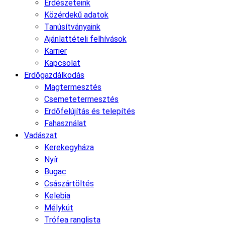
Erdészeteink
Közérdekű adatok
Tanúsítványaink
Ajánlattételi felhívások
Karrier
Kapcsolat
Erdőgazdálkodás
Magtermesztés
Csemetetermesztés
Erdőfelújítás és telepítés
Fahasználat
Vadászat
Kerekegyháza
Nyír
Bugac
Császártöltés
Kelebia
Mélykút
Trófea ranglista