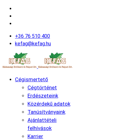
+36 76 510 400
kefag@kefag.hu
Cégismertető
Cégtörténet
Erdészeteink
Közérdekű adatok
Tanúsítványaink
Ajánlattételi
felhívások
Karrier