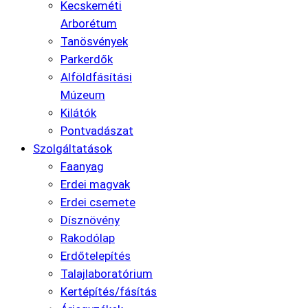
Kecskeméti
Arborétum
Tanösvények
Parkerdők
Alföldfásítási
Múzeum
Kilátók
Pontvadászat
Szolgáltatások
Faanyag
Erdei magvak
Erdei csemete
Dísznövény
Rakodólap
Erdőtelepítés
Talajlaboratórium
Kertépítés/fásítás