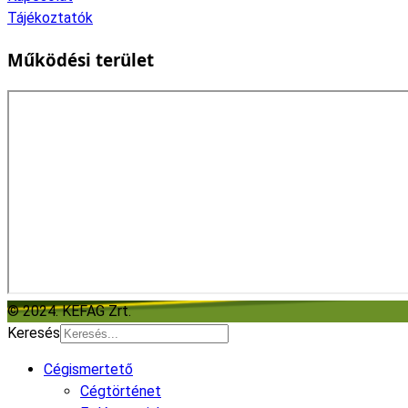
Tájékoztatók
Működési terület
© 2024. KEFAG Zrt.
Keresés
Cégismertető
Cégtörténet