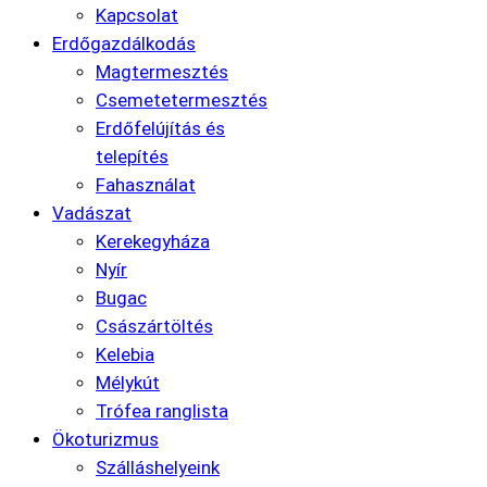
Kapcsolat
Erdőgazdálkodás
Magtermesztés
Csemetetermesztés
Erdőfelújítás és
telepítés
Fahasználat
Vadászat
Kerekegyháza
Nyír
Bugac
Császártöltés
Kelebia
Mélykút
Trófea ranglista
Ökoturizmus
Szálláshelyeink