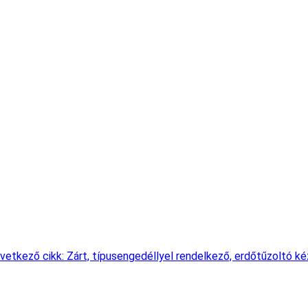
vetkező cikk: Zárt, típusengedéllyel rendelkező, erdőtűzoltó kéz