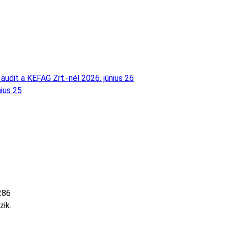
audit a KEFAG Zrt.-nél
2026. június 26
nius 25
286
zik.