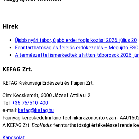
Hírek
Újabb nyári tábor, újabb erdei foglalkozás!
2026. július 20
Fenntarthatóság és felelős erdőkezelés – Megújító FSC 
A természettel ismerkedtek a hittan-táborosok
2026. jú
KEFAG Zrt.
KEFAG Kiskunsági Erdészeti és Faipari Zrt.
Cím: Kecskemét, 6000 József Attila u. 2.
Tel.
+36 76/510-400
e-mail:
kefag@kefag.hu
Faanyag kereskedelmi lánc technikai azonosító szám: AA0150
A KEFAG Zrt.
EcoVadis
fenntarthatósági értékeléssel rendelke
Kapcsolat