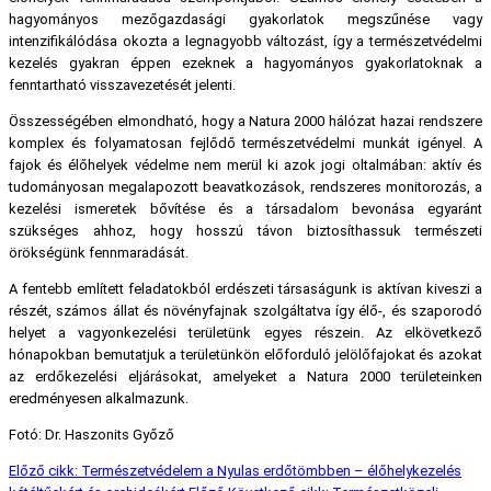
hagyományos mezőgazdasági gyakorlatok megszűnése vagy
intenzifikálódása okozta a legnagyobb változást, így a természetvédelmi
kezelés gyakran éppen ezeknek a hagyományos gyakorlatoknak a
fenntartható visszavezetését jelenti.
Összességében elmondható, hogy a Natura 2000 hálózat hazai rendszere
komplex és folyamatosan fejlődő természetvédelmi munkát igényel. A
fajok és élőhelyek védelme nem merül ki azok jogi oltalmában: aktív és
tudományosan megalapozott beavatkozások, rendszeres monitorozás, a
kezelési ismeretek bővítése és a társadalom bevonása egyaránt
szükséges ahhoz, hogy hosszú távon biztosíthassuk természeti
örökségünk fennmaradását.
A fentebb említett feladatokból erdészeti társaságunk is aktívan kiveszi a
részét, számos állat és növényfajnak szolgáltatva így élő-, és szaporodó
helyet a vagyonkezelési területünk egyes részein. Az elkövetkező
hónapokban bemutatjuk a területünkön előforduló jelölőfajokat és azokat
az erdőkezelési eljárásokat, amelyeket a Natura 2000 területeinken
eredményesen alkalmazunk.
Fotó: Dr. Haszonits Győző
Előző cikk: Természetvédelem a Nyulas erdőtömbben – élőhelykezelés