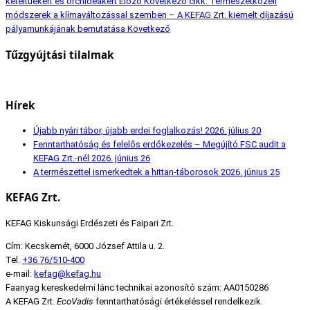
kétéltűekért és orchideákért
Előző
Következő cikk: Természetközeli
módszerek a klímaváltozással szemben – A KEFAG Zrt. kiemelt díjazású
pályamunkájának bemutatása
Következő
Tűzgyújtási tilalmak
Hírek
Újabb nyári tábor, újabb erdei foglalkozás!
2026. július 20
Fenntarthatóság és felelős erdőkezelés – Megújító FSC audit a
KEFAG Zrt.-nél
2026. június 26
A természettel ismerkedtek a hittan-táborosok
2026. június 25
KEFAG Zrt.
KEFAG Kiskunsági Erdészeti és Faipari Zrt.
Cím: Kecskemét, 6000 József Attila u. 2.
Tel.
+36 76/510-400
e-mail:
kefag@kefag.hu
Faanyag kereskedelmi lánc technikai azonosító szám: AA0150286
A KEFAG Zrt.
EcoVadis
fenntarthatósági értékeléssel rendelkezik.