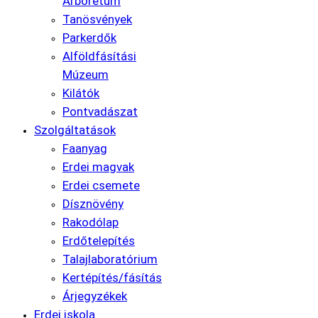
Arborétum
Tanösvények
Parkerdők
Alföldfásítási
Múzeum
Kilátók
Pontvadászat
Szolgáltatások
Faanyag
Erdei magvak
Erdei csemete
Dísznövény
Rakodólap
Erdőtelepítés
Talajlaboratórium
Kertépítés/fásítás
Árjegyzékek
Erdei iskola