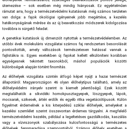
ütemezése – sok esetben még mindig hiányosak. Ez egyértelműen
rámutat arra, hogy a természetvédelmi kutatásnak még számos területen
van dolga: a fajok ökológiai igényeinek jobb megértése, a kezelés
hatékonyságának mérése és az új beavatkozási módszerek kidolgozása
továbbra is sürgető feladat.
A genetikai kutatások új dimenziót nyitottak a természetvédelemben. Az
utóbbi évek molekuláris vizsgálatai számos faj rendszertani besorolását
pontosították, amely változások természetesen hatással vannak a
fajlistákra is. Egyes esetekben új fajokat kellett elkülöníteni korábban
egységesnek tekintett taxonokból, máshol populációk közötti
különbségek alapján történt finomítás.
Az élőhelyek vizsgálata szintén átfogó képet nyújt a hazai természet
állapotáról. Magyarországon 46 olyan élőhelytípus található, amely az
élőhelyvédelmi irányelv szerint is kiemelt jelentőségű. Ezek között
megtalálhatók a síkvidéki homokpusztagyepek, löszgyepek, lápok,
mocsarak, szikesek, ártéri erdők és egyéb ritka vegetációtípusok. Külön
figyelmet érdemelnek a kis kiterjedésű sziklai élőhelyek, amelyeket a
kezelési szemlélet szerint összevontan érdemes tárgyalni. A megfelelő
természetvédelmi kezelés, például a legeltetéses gazdálkodás, kaszálás
vagy a vízviszonyok szabályozása kulcsfontosságú a természetes
élőhelyek fennmaradása szempontjából. Számos élőhely esetében a