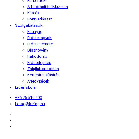
Parkerdők
Alföldfásítási Múzeum
Kilátók
Pontvadászat
Szolgáltatások
Faanyag
Erdei magvak
Erdei csemete
Dísznövény
Rakodólap
Erdőtelepítés
Talajlaboratórium
Kertépítés/fásítás
Árjegyzékek
Erdei iskola
+36 76 510 400
kefag@kefag.hu