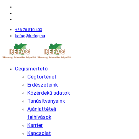
+36 76 510 400
kefag@kefag.hu
Cégismertető
Cégtörténet
Erdészeteink
Közérdekű adatok
Tanúsítványaink
Ajánlattételi
felhívások
Karrier
Kapcsolat