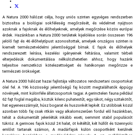
A Natura 2000 hálózat célja, hogy uniós szinten egységes rendszerben
biztosítsa a biológiai sokféleség megőrzését, és védelmet nyújtson
azoknak a fajoknak és élőhelyeknek, amelyek megőrzése közös európai
érdek. Hazánkban a Natura 2000 területek kijelölése során összesen 196
jelölő fajt és 46 élőhelytípust azonosítottak, amelyek országos szinten is
kiemelt természetvédelmi jelentőséggel bírnak. E fajok és élőhelyek
rendszerezett leírása, kezelési igényeinek feltárása, valamint térbeli
elterjedésük dokumentálása nélkülözhetetlen ahhoz, hogy hazánk
teljesítse nemzetközi kötelezettségeit és hatékonyan megőrizze e
természeti örökséget.
A Natura 2000 hálózat hazai fajlistája változatos rendszertani csoportokat
ölel fel. A 196 közösségi jelentőségű faj között megtalálhatók éppúgy
növények, mint különféle állatcsoportok tagjai. A gerinctelen fauna például
62 fajt foglal magába, köztük kilenc puhatestűt, egy rákot, négy szitakötőt,
hat egyenesszárnyút, húsz bogarat és huszonkét lepkét. Ez utóbbiak közül
azonban több faj csak ritkán vagy alkalomszerűen fordul elő hazánkban,
tehát a dokumentált jelenlétük inkább eseti, semmint stabil populációt
tükröz. A gerinces fajok közül 24 halat, öt kétéltűt, két hüllőt és tizennyolc
emlőst tartanak számon, A madárfajok külön csoportként kerülnek