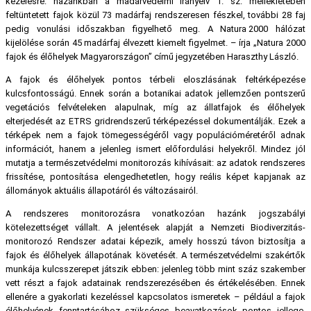
kezelésre: hazánkban a madárvédelmi irányelv 1. sz. mellékletében
feltüntetett fajok közül 73 madárfaj rendszeresen fészkel, további 28 faj
pedig vonulási időszakban figyelhető meg. A Natura 2000 hálózat
kijelölése során 45 madárfaj élvezett kiemelt figyelmet. – írja „Natura 2000
fajok és élőhelyek Magyarországon” című jegyzetében Haraszthy László.
A fajok és élőhelyek pontos térbeli eloszlásának feltérképezése
kulcsfontosságú. Ennek során a botanikai adatok jellemzően pontszerű
vegetációs felvételeken alapulnak, míg az állatfajok és élőhelyek
elterjedését az ETRS gridrendszerű térképezéssel dokumentálják. Ezek a
térképek nem a fajok tömegességéről vagy populációméretéről adnak
információt, hanem a jelenleg ismert előfordulási helyekről. Mindez jól
mutatja a természetvédelmi monitorozás kihívásait: az adatok rendszeres
frissítése, pontosítása elengedhetetlen, hogy reális képet kapjanak az
állományok aktuális állapotáról és változásairól.
A rendszeres monitorozásra vonatkozóan hazánk jogszabályi
kötelezettséget vállalt. A jelentések alapját a Nemzeti Biodiverzitás-
monitorozó Rendszer adatai képezik, amely hosszú távon biztosítja a
fajok és élőhelyek állapotának követését. A természetvédelmi szakértők
munkája kulcsszerepet játszik ebben: jelenleg több mint száz szakember
vett részt a fajok adatainak rendszerezésében és értékelésében. Ennek
ellenére a gyakorlati kezeléssel kapcsolatos ismeretek – például a fajok
élőhelyének fenntartásához szükséges beavatkozások pontos jellege,