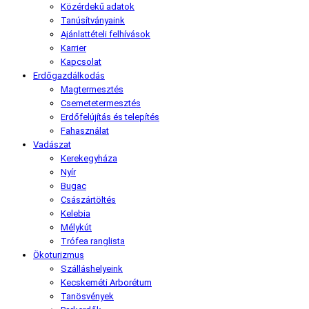
Közérdekű adatok
Tanúsítványaink
Ajánlattételi felhívások
Karrier
Kapcsolat
Erdőgazdálkodás
Magtermesztés
Csemetetermesztés
Erdőfelújítás és telepítés
Fahasználat
Vadászat
Kerekegyháza
Nyír
Bugac
Császártöltés
Kelebia
Mélykút
Trófea ranglista
Ökoturizmus
Szálláshelyeink
Kecskeméti Arborétum
Tanösvények