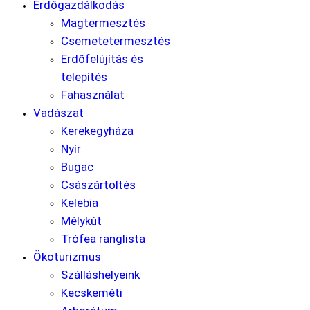
Erdőgazdálkodás
Magtermesztés
Csemetetermesztés
Erdőfelújítás és
telepítés
Fahasználat
Vadászat
Kerekegyháza
Nyír
Bugac
Császártöltés
Kelebia
Mélykút
Trófea ranglista
Ökoturizmus
Szálláshelyeink
Kecskeméti