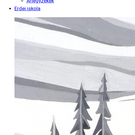
Árjegyzékek
Erdei iskola