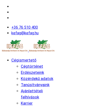
+36 76 510 400
kefag@kefag.hu
Cégismertető
Cégtörténet
Erdészeteink
Közérdekű adatok
Tanúsítványaink
Ajánlattételi
felhívások
Karrier