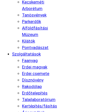
Kecskeméti
Arborétum
Tanösvények
Parkerdők
Alföldfásítási
Múzeum
Kilátók
Pontvadászat
Szolgáltatások
Faanyag
Erdei magvak
Erdei csemete
Dísznövény
Rakodólap
Erdőtelepítés
Talajlaboratórium
Kertépítés/fásítás