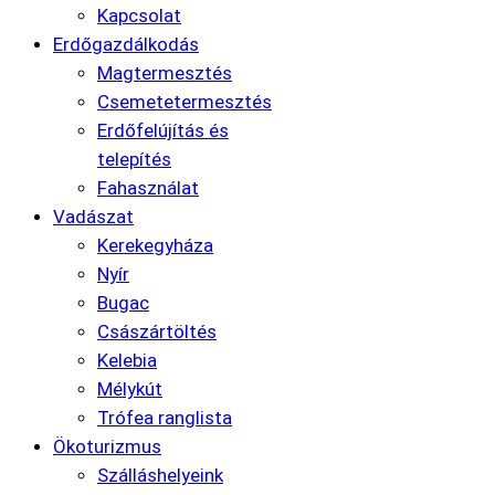
Kapcsolat
Erdőgazdálkodás
Magtermesztés
Csemetetermesztés
Erdőfelújítás és
telepítés
Fahasználat
Vadászat
Kerekegyháza
Nyír
Bugac
Császártöltés
Kelebia
Mélykút
Trófea ranglista
Ökoturizmus
Szálláshelyeink