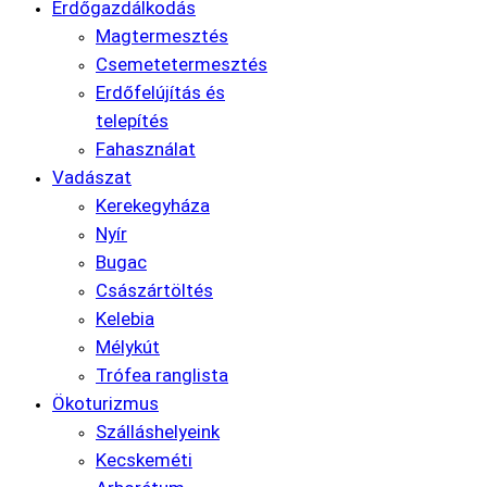
Erdőgazdálkodás
Magtermesztés
Csemetetermesztés
Erdőfelújítás és
telepítés
Fahasználat
Vadászat
Kerekegyháza
Nyír
Bugac
Császártöltés
Kelebia
Mélykút
Trófea ranglista
Ökoturizmus
Szálláshelyeink
Kecskeméti