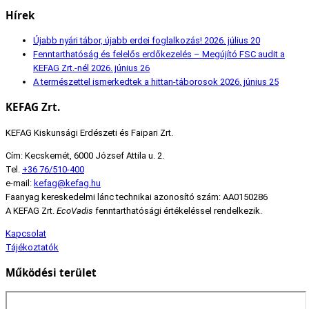
Hírek
Újabb nyári tábor, újabb erdei foglalkozás!
2026. július 20
Fenntarthatóság és felelős erdőkezelés – Megújító FSC audit a
KEFAG Zrt.-nél
2026. június 26
A természettel ismerkedtek a hittan-táborosok
2026. június 25
KEFAG Zrt.
KEFAG Kiskunsági Erdészeti és Faipari Zrt.
Cím: Kecskemét, 6000 József Attila u. 2.
Tel.
+36 76/510-400
e-mail:
kefag@kefag.hu
Faanyag kereskedelmi lánc technikai azonosító szám: AA0150286
A KEFAG Zrt.
EcoVadis
fenntarthatósági értékeléssel rendelkezik.
Kapcsolat
Tájékoztatók
Működési terület