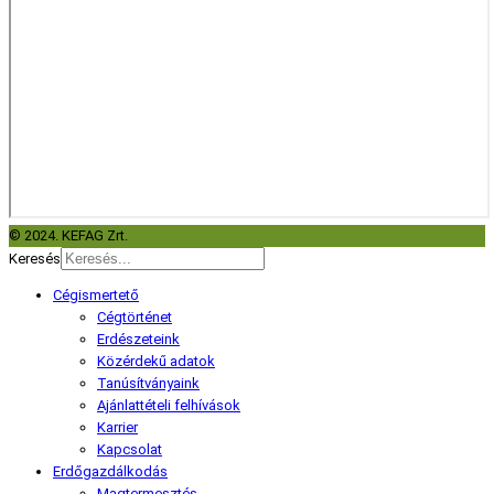
© 2024. KEFAG Zrt.
Keresés
Cégismertető
Cégtörténet
Erdészeteink
Közérdekű adatok
Tanúsítványaink
Ajánlattételi felhívások
Karrier
Kapcsolat
Erdőgazdálkodás
Magtermesztés