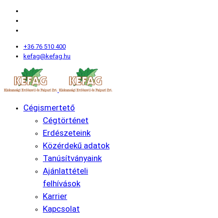
+36 76 510 400
kefag@kefag.hu
Cégismertető
Cégtörténet
Erdészeteink
Közérdekű adatok
Tanúsítványaink
Ajánlattételi
felhívások
Karrier
Kapcsolat