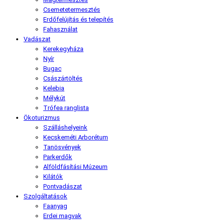
Csemetetermesztés
Erdőfelújítás és telepítés
Fahasználat
Vadászat
Kerekegyháza
Nyír
Bugac
Császártöltés
Kelebia
Mélykút
Trófea ranglista
Ökoturizmus
Szálláshelyeink
Kecskeméti Arborétum
Tanösvények
Parkerdők
Alföldfásítási Múzeum
Kilátók
Pontvadászat
Szolgáltatások
Faanyag
Erdei magvak