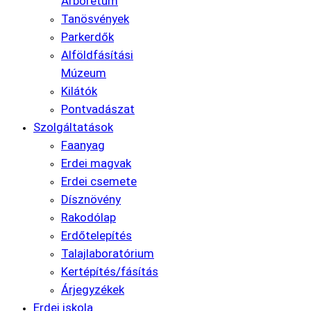
Arborétum
Tanösvények
Parkerdők
Alföldfásítási
Múzeum
Kilátók
Pontvadászat
Szolgáltatások
Faanyag
Erdei magvak
Erdei csemete
Dísznövény
Rakodólap
Erdőtelepítés
Talajlaboratórium
Kertépítés/fásítás
Árjegyzékek
Erdei iskola