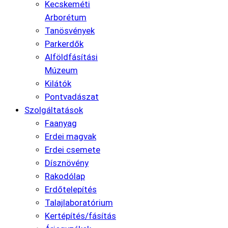
Kecskeméti
Arborétum
Tanösvények
Parkerdők
Alföldfásítási
Múzeum
Kilátók
Pontvadászat
Szolgáltatások
Faanyag
Erdei magvak
Erdei csemete
Dísznövény
Rakodólap
Erdőtelepítés
Talajlaboratórium
Kertépítés/fásítás