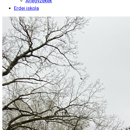
Árjegyzékek
Erdei iskola