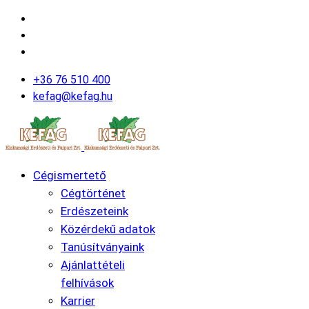
+36 76 510 400
kefag@kefag.hu
Cégismertető
Cégtörténet
Erdészeteink
Közérdekű adatok
Tanúsítványaink
Ajánlattételi
felhívások
Karrier