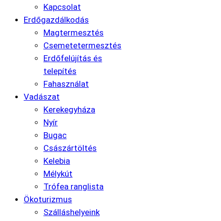
Kapcsolat
Erdőgazdálkodás
Magtermesztés
Csemetetermesztés
Erdőfelújítás és
telepítés
Fahasználat
Vadászat
Kerekegyháza
Nyír
Bugac
Császártöltés
Kelebia
Mélykút
Trófea ranglista
Ökoturizmus
Szálláshelyeink