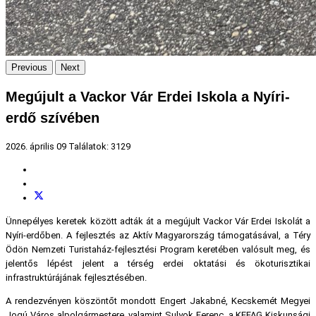
Previous
Next
Megújult a Vackor Vár Erdei Iskola a Nyíri-
erdő szívében
2026. április 09
Találatok: 3129
Ünnepélyes keretek között adták át a megújult Vackor Vár Erdei Iskolát a
Nyíri-erdőben. A fejlesztés az Aktív Magyarország támogatásával, a Téry
Ödön Nemzeti Turistaház-fejlesztési Program keretében valósult meg, és
jelentős lépést jelent a térség erdei oktatási és ökoturisztikai
infrastruktúrájának fejlesztésében.
A rendezvényen köszöntőt mondott Engert Jakabné, Kecskemét Megyei
Jogú Város alpolgármestere, valamint Sulyok Ferenc, a KEFAG Kiskunsági