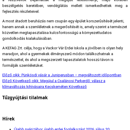
beszélgetés keretében, vendéglátás mellett ismerkedhettek meg a
fejlesztés részleteivel.
A most átadott beruházás nem csupán egy épület korszerűsítését jelenti,
hanem annak a szemléletnek a megerősítését is, amely szerint a természet
közvetlen megtapasztalása kulcsfontosságú a környezettudatos
gondolkodás kialakulásában.
A KEFAG Zrt. célja, hogy a Vackor Vár Erdei Iskola a jövőben is olyan hely
maradjon, ahol a gyermekek élményszerű módon találkozhatnak a
természettel, és ahol a megszerzett tapasztalatok hosszú távon is
formálják szemléletüket.
Előző cikk: Pünkösdi vásár a Juniperusban – megváltozott időpontban
Előző
Következő cikk: Megújul a Csalánosi Parkerdő: válasz a
klímaváltozás kihívásaira Kecskeméten
Következő
Tűzgyújtási tilalmak
Hírek
Újabb nyári tábor, újabb erdei foglalkozás!
2026. július 20