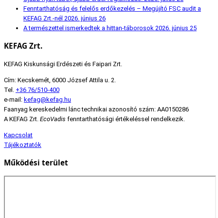
Fenntarthatóság és felelős erdőkezelés – Megújító FSC audit a
KEFAG Zrt.-nél
2026. június 26
A természettel ismerkedtek a hittan-táborosok
2026. június 25
KEFAG Zrt.
KEFAG Kiskunsági Erdészeti és Faipari Zrt.
Cím: Kecskemét, 6000 József Attila u. 2.
Tel.
+36 76/510-400
e-mail:
kefag@kefag.hu
Faanyag kereskedelmi lánc technikai azonosító szám: AA0150286
A KEFAG Zrt.
EcoVadis
fenntarthatósági értékeléssel rendelkezik.
Kapcsolat
Tájékoztatók
Működési terület