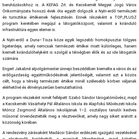
beruházásokhoz is. A KEFAG Zrt. és Kecskemét Megyei Jogú Város
Önkormányzata hosszú évek óta együtt dolgozik a Nyíri-erdő természeti
és turisztikai értékeinek fejlesztésén. Ennek részeként a TOP_PLUSZ
program keretében megújul a látogatóközpont, valamint a kiránduló
infrastruktúra egyes elemei is.
A Nyíri-erdő a Duna–Tisza köze egyik legszebb homokpusztai tölgyes
ligeterdeje, amely nemcsak természeti értékei miatt különleges, hanem
kiemelt kirándulóhelyként is szolgál a térségben élők és az ide látogatók
számára.
Engert Jakabné alpolgármester ünnepi beszédében kiemelte a város és az
erdőgazdaság együttműködésének jelentőségét, valamint azt a közös
célt, hogy a térség természeti értékei minél szélesebb körben váljanak
elérhetővé és élményszerűen bemutathatóvá.
A program részeként ismét fellépett Szabó Sándor tárogatóművész, majd
a Kecskeméti Vásárhelyi Pál Általános Iskola és Alapfokú Művészeti Iskola
Móricz Zsigmond Általános Iskolájának 1–2. osztályos tanulói kedves
műsorral örvendeztették meg a résztvevőket, amely nagy sikert aratott a
közönség körében.
A rendezvény zárásaként Madácsi Sándor erdészeti igazgató vezetésével
a résztvevők bejárhatták a megújult létesítményt, majd kötetlen