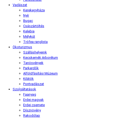
Vadászat
Kerekegyháza
Nyír
Bugac
Császártöltés
Kelebia
Mélykút
Trófea ranglista
Ökoturizmus
Szálláshelyeink
Kecskeméti Arborétum
Tanösvények
Parkerdők
Alföldfásítási Múzeum
Kilátók
Pontvadászat
Szolgáltatások
Faanyag
Erdei magvak
Erdei csemete
Dísznövény
Rakodólap