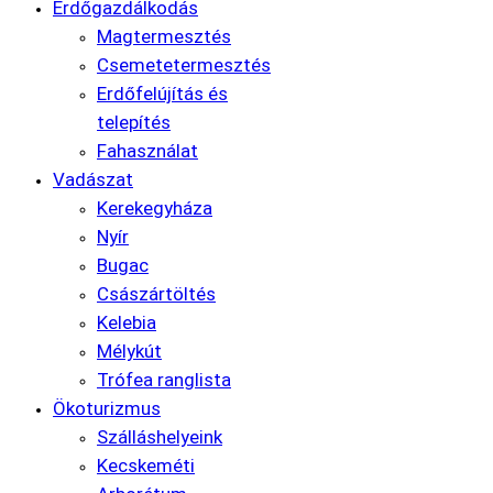
Erdőgazdálkodás
Magtermesztés
Csemetetermesztés
Erdőfelújítás és
telepítés
Fahasználat
Vadászat
Kerekegyháza
Nyír
Bugac
Császártöltés
Kelebia
Mélykút
Trófea ranglista
Ökoturizmus
Szálláshelyeink
Kecskeméti