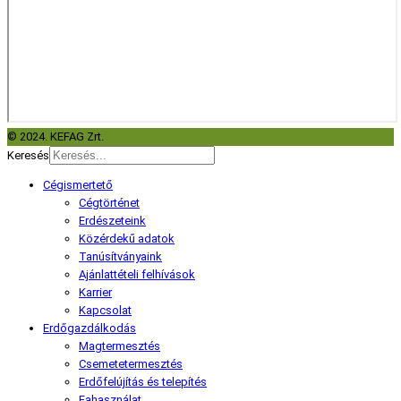
© 2024. KEFAG Zrt.
Keresés
Cégismertető
Cégtörténet
Erdészeteink
Közérdekű adatok
Tanúsítványaink
Ajánlattételi felhívások
Karrier
Kapcsolat
Erdőgazdálkodás
Magtermesztés
Csemetetermesztés
Erdőfelújítás és telepítés
Fahasználat