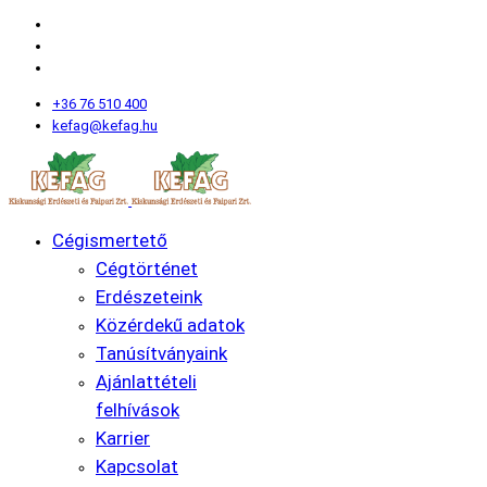
+36 76 510 400
kefag@kefag.hu
Cégismertető
Cégtörténet
Erdészeteink
Közérdekű adatok
Tanúsítványaink
Ajánlattételi
felhívások
Karrier
Kapcsolat