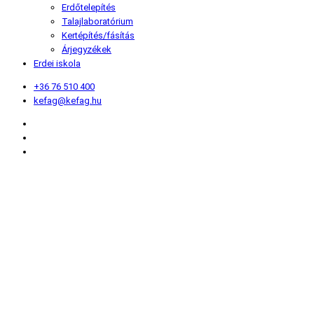
Erdőtelepítés
Talajlaboratórium
Kertépítés/fásítás
Árjegyzékek
Erdei iskola
+36 76 510 400
kefag@kefag.hu