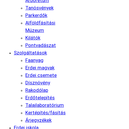
Arborétum
Tanösvények
Parkerdők
Alföldfásítási
Múzeum
Kilátók
Pontvadászat
Szolgáltatások
Faanyag
Erdei magvak
Erdei csemete
Dísznövény
Rakodólap
Erdőtelepítés
Talajlaboratórium
Kertépítés/fásítás
Árjegyzékek
Erdei iskola