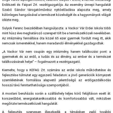
Erdészeti és Faipari Zrt. vezérigazgatója. Az esemény ünnepi hangulatát
Szabó Sándor tárogatóművész nyitóelőadása alapozta meg, amely
különleges hangzásával a természet közelségét és a hagyományok világát
idézte meg.
Sulyok Ferenc beszédében hangsúlyozta: a Vackor Vár Erdei Iskola több
mint húsz éve meghatározó szerepet tölt be a természetközeli nevelésben.
Az intézmény fennállása óta közel 65 ezer gyermek fordult meg itt, akik
nemcsak ismeretekkel, hanem maradandó élményekkel gazdagodtak.
„A Vackor Vár nem csupán egy intézmény, hanem találkozási pont: a
gyermekek és az erdő, a tudás és az élmény, az ember és a természet
találkozásának helye” – fogalmazott a vezérigazgató.
Kiemelte, hogy a KEFAG Zrt. számára az erdei iskola működtetése és
fejlesztése túlmutat egy egyszerű feladaton: a jövő generációk környezeti
szemléletének formálása alapvető jelentőségű az erdőgazdálkodás
hosszú távú fenntarthatósága szempontjából.
A mostani beruházás során a szálláshely teljes körű felújításon esett át:
korszerűbbé, energiatakarékosabbá és komfortosabbá vált, miközben
megőrizte természetközeli hangulatát.
A fejlesztés szervesen illeszkedik a térségben zajló további