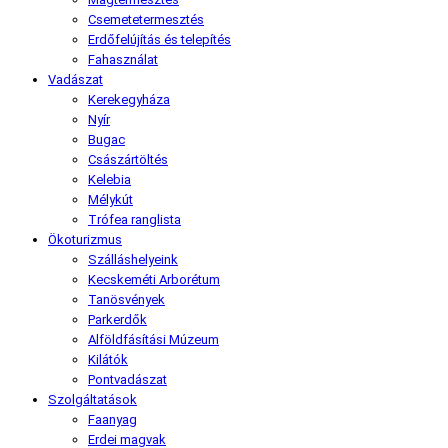
Csemetetermesztés
Erdőfelújítás és telepítés
Fahasználat
Vadászat
Kerekegyháza
Nyír
Bugac
Császártöltés
Kelebia
Mélykút
Trófea ranglista
Ökoturizmus
Szálláshelyeink
Kecskeméti Arborétum
Tanösvények
Parkerdők
Alföldfásítási Múzeum
Kilátók
Pontvadászat
Szolgáltatások
Faanyag
Erdei magvak