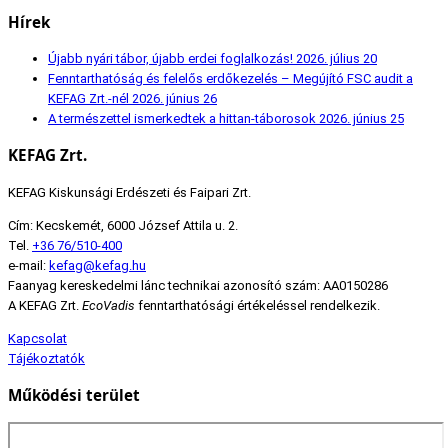
Hírek
Újabb nyári tábor, újabb erdei foglalkozás!
2026. július 20
Fenntarthatóság és felelős erdőkezelés – Megújító FSC audit a
KEFAG Zrt.-nél
2026. június 26
A természettel ismerkedtek a hittan-táborosok
2026. június 25
KEFAG Zrt.
KEFAG Kiskunsági Erdészeti és Faipari Zrt.
Cím: Kecskemét, 6000 József Attila u. 2.
Tel.
+36 76/510-400
e-mail:
kefag@kefag.hu
Faanyag kereskedelmi lánc technikai azonosító szám: AA0150286
A KEFAG Zrt.
EcoVadis
fenntarthatósági értékeléssel rendelkezik.
Kapcsolat
Tájékoztatók
Működési terület