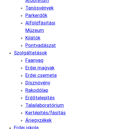
Arborétum
Tanösvények
Parkerdők
Alföldfásítási
Múzeum
Kilátók
Pontvadászat
Szolgáltatások
Faanyag
Erdei magvak
Erdei csemete
Dísznövény
Rakodólap
Erdőtelepítés
Talajlaboratórium
Kertépítés/fásítás
Árjegyzékek
Erdei iskola