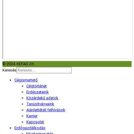
© 2024. KEFAG Zrt.
Keresés
Cégismertető
Cégtörténet
Erdészeteink
Közérdekű adatok
Tanúsítványaink
Ajánlattételi felhívások
Karrier
Kapcsolat
Erdőgazdálkodás
Magtermesztés