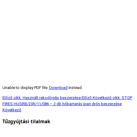
Unable to display PDF file.
Download
instead.
Előző cikk: Használt rakodógép beszerzése
Előző
Következő cikk: STOP
FIRES HUSRB/23R/11/086 – 2 db hőkamerás ipari drón beszerzése
Következő
Tűzgyújtási tilalmak