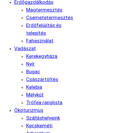
Erdőgazdálkodás
Magtermesztés
Csemetetermesztés
Erdőfelújítás és
telepítés
Fahasználat
Vadászat
Kerekegyháza
Nyír
Bugac
Császártöltés
Kelebia
Mélykút
Trófea ranglista
Ökoturizmus
Szálláshelyeink
Kecskeméti