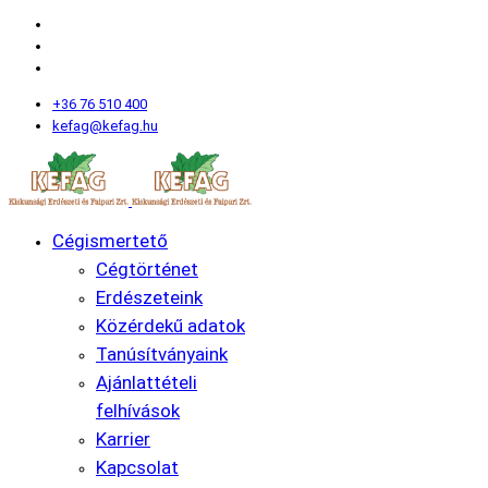
+36 76 510 400
kefag@kefag.hu
Cégismertető
Cégtörténet
Erdészeteink
Közérdekű adatok
Tanúsítványaink
Ajánlattételi
felhívások
Karrier
Kapcsolat