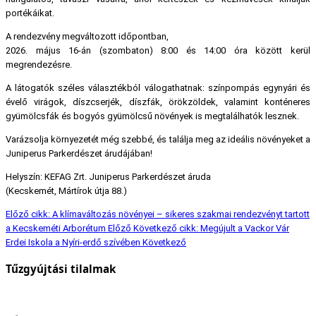
portékáikat.
A rendezvény
megváltozott időpontban
,
2026. május 16-án (szombaton) 8:00 és 14:00 óra között
kerül
megrendezésre.
A látogatók széles választékból válogathatnak: színpompás egynyári és
évelő virágok, díszcserjék, díszfák, örökzöldek, valamint konténeres
gyümölcsfák és bogyós gyümölcsű növények is megtalálhatók lesznek.
Varázsolja környezetét még szebbé, és találja meg az ideális növényeket a
Juniperus Parkerdészet árudájában!
Helyszín: KEFAG Zrt. Juniperus Parkerdészet áruda
(Kecskemét, Mártírok útja 88.)
Előző cikk: A klímaváltozás növényei – sikeres szakmai rendezvényt tartott
a Kecskeméti Arborétum
Előző
Következő cikk: Megújult a Vackor Vár
Erdei Iskola a Nyíri-erdő szívében
Következő
Tűzgyújtási tilalmak