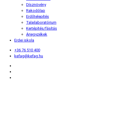
Dísznövény
Rakodólap
Erdőtelepítés
Talajlaboratórium
Kertépítés/fásítás
Árjegyzékek
Erdei iskola
+36 76 510 400
kefag@kefag.hu