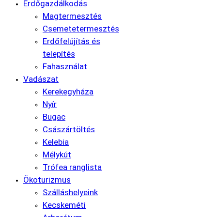
Erdőgazdálkodás
Magtermesztés
Csemetetermesztés
Erdőfelújítás és
telepítés
Fahasználat
Vadászat
Kerekegyháza
Nyír
Bugac
Császártöltés
Kelebia
Mélykút
Trófea ranglista
Ökoturizmus
Szálláshelyeink
Kecskeméti