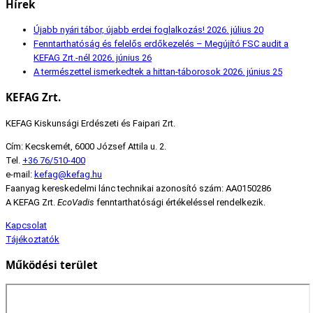
Hírek
Újabb nyári tábor, újabb erdei foglalkozás!
2026. július 20
Fenntarthatóság és felelős erdőkezelés – Megújító FSC audit a
KEFAG Zrt.-nél
2026. június 26
A természettel ismerkedtek a hittan-táborosok
2026. június 25
KEFAG Zrt.
KEFAG Kiskunsági Erdészeti és Faipari Zrt.
Cím: Kecskemét, 6000 József Attila u. 2.
Tel.
+36 76/510-400
e-mail:
kefag@kefag.hu
Faanyag kereskedelmi lánc technikai azonosító szám: AA0150286
A KEFAG Zrt.
EcoVadis
fenntarthatósági értékeléssel rendelkezik.
Kapcsolat
Tájékoztatók
Működési terület