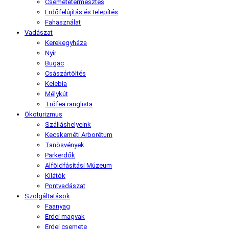
Csemetetermesztés
Erdőfelújítás és telepítés
Fahasználat
Vadászat
Kerekegyháza
Nyír
Bugac
Császártöltés
Kelebia
Mélykút
Trófea ranglista
Ökoturizmus
Szálláshelyeink
Kecskeméti Arborétum
Tanösvények
Parkerdők
Alföldfásítási Múzeum
Kilátók
Pontvadászat
Szolgáltatások
Faanyag
Erdei magvak
Erdei csemete