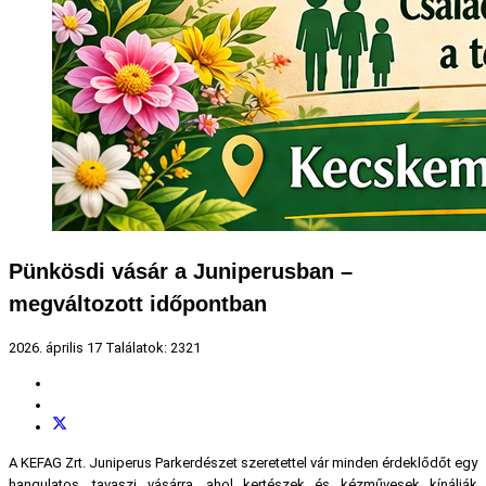
Pünkösdi vásár a Juniperusban –
megváltozott időpontban
2026. április 17
Találatok: 2321
A KEFAG Zrt. Juniperus Parkerdészet szeretettel vár minden érdeklődőt egy
hangulatos, tavaszi vásárra, ahol kertészek és kézművesek kínálják