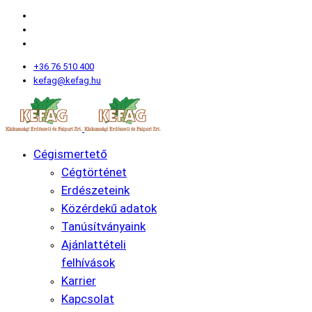
+36 76 510 400
kefag@kefag.hu
Cégismertető
Cégtörténet
Erdészeteink
Közérdekű adatok
Tanúsítványaink
Ajánlattételi
felhívások
Karrier
Kapcsolat