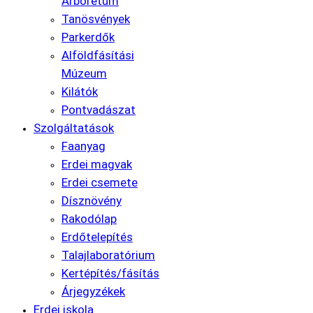
Arborétum
Tanösvények
Parkerdők
Alföldfásítási
Múzeum
Kilátók
Pontvadászat
Szolgáltatások
Faanyag
Erdei magvak
Erdei csemete
Dísznövény
Rakodólap
Erdőtelepítés
Talajlaboratórium
Kertépítés/fásítás
Árjegyzékek
Erdei iskola