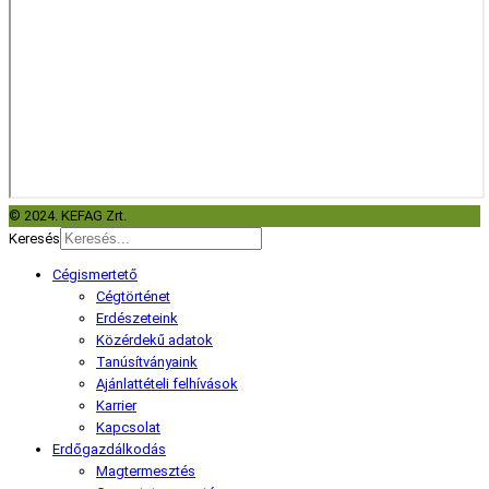
© 2024. KEFAG Zrt.
Keresés
Cégismertető
Cégtörténet
Erdészeteink
Közérdekű adatok
Tanúsítványaink
Ajánlattételi felhívások
Karrier
Kapcsolat
Erdőgazdálkodás
Magtermesztés