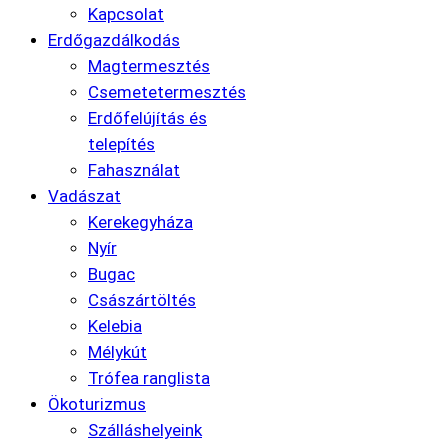
Kapcsolat
Erdőgazdálkodás
Magtermesztés
Csemetetermesztés
Erdőfelújítás és
telepítés
Fahasználat
Vadászat
Kerekegyháza
Nyír
Bugac
Császártöltés
Kelebia
Mélykút
Trófea ranglista
Ökoturizmus
Szálláshelyeink