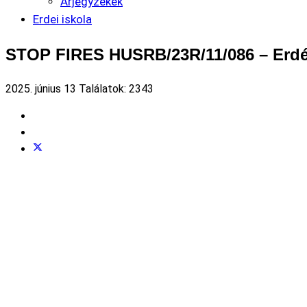
Árjegyzékek
Erdei iskola
STOP FIRES HUSRB/23R/11/086 – Erdé
2025. június 13
Találatok: 2343