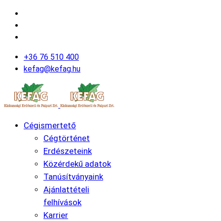
+36 76 510 400
kefag@kefag.hu
Cégismertető
Cégtörténet
Erdészeteink
Közérdekű adatok
Tanúsítványaink
Ajánlattételi
felhívások
Karrier