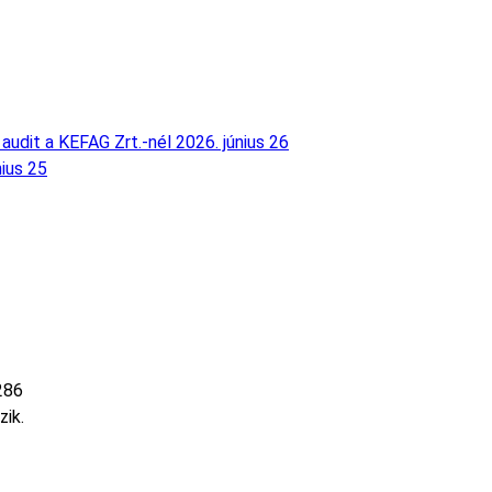
audit a KEFAG Zrt.-nél
2026. június 26
nius 25
286
zik.