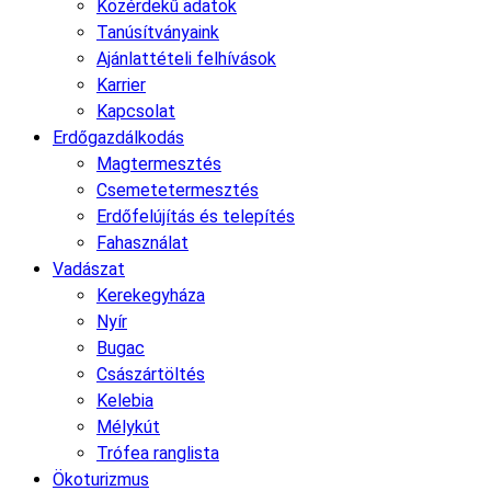
Közérdekű adatok
Tanúsítványaink
Ajánlattételi felhívások
Karrier
Kapcsolat
Erdőgazdálkodás
Magtermesztés
Csemetetermesztés
Erdőfelújítás és telepítés
Fahasználat
Vadászat
Kerekegyháza
Nyír
Bugac
Császártöltés
Kelebia
Mélykút
Trófea ranglista
Ökoturizmus