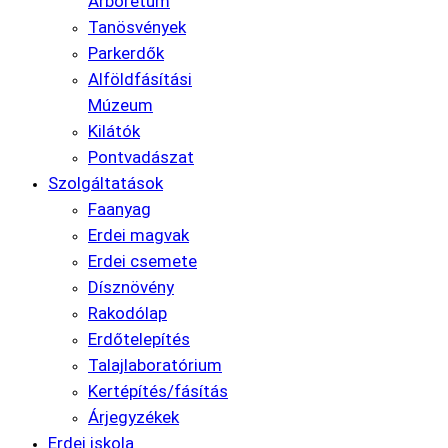
Arborétum
Tanösvények
Parkerdők
Alföldfásítási
Múzeum
Kilátók
Pontvadászat
Szolgáltatások
Faanyag
Erdei magvak
Erdei csemete
Dísznövény
Rakodólap
Erdőtelepítés
Talajlaboratórium
Kertépítés/fásítás
Árjegyzékek
Erdei iskola