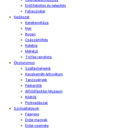
Erdőfelújítás és telepítés
Fahasználat
Vadászat
Kerekegyháza
Nyír
Bugac
Császártöltés
Kelebia
Mélykút
Trófea ranglista
Ökoturizmus
Szálláshelyeink
Kecskeméti Arborétum
Tanösvények
Parkerdők
Alföldfásítási Múzeum
Kilátók
Pontvadászat
Szolgáltatások
Faanyag
Erdei magvak
Erdei csemete