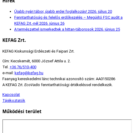
Hírek
Újabb nyári tábor, újabb erdei foglalkozás!
2026. július 20
Fenntarthatóság és felelős erdőkezelés – Megújító FSC audit a
KEFAG Zrt.-nél
2026. június 26
A természettel ismerkedtek a hittan-táborosok
2026. június 25
KEFAG Zrt.
KEFAG Kiskunsági Erdészeti és Faipari Zrt.
Cím: Kecskemét, 6000 József Attila u. 2.
Tel.
+36 76/510-400
e-mail:
kefag@kefag.hu
Faanyag kereskedelmi lánc technikai azonosító szám: AA0150286
A KEFAG Zrt.
EcoVadis
fenntarthatósági értékeléssel rendelkezik.
Kapcsolat
Tájékoztatók
Működési terület