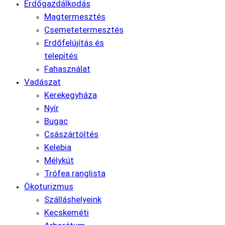
Erdőgazdálkodás
Magtermesztés
Csemetetermesztés
Erdőfelújítás és
telepítés
Fahasználat
Vadászat
Kerekegyháza
Nyír
Bugac
Császártöltés
Kelebia
Mélykút
Trófea ranglista
Ökoturizmus
Szálláshelyeink
Kecskeméti