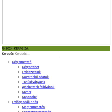
© 2024. KEFAG Zrt.
Keresés
Cégismertető
Cégtörténet
Erdészeteink
Közérdekű adatok
Tanúsítványaink
Ajánlattételi felhívások
Karrier
Kapcsolat
Erdőgazdálkodás
Magtermesztés
Csemetetermesztés