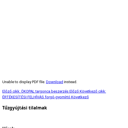
Unable to display PDF file.
Download
instead.
Előző cikk: ÖKOPAL targonca beszerzés
Előző
Következő cikk:
ÉRTÉKESÍTÉSI FELHÍVÁS forgó-gyomírtó
Következő
Tűzgyújtási tilalmak