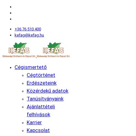
+36 76 510 400
kefag@kefag.hu
Cégismertető
Cégtörténet
Erdészeteink
Közérdekű adatok
Tanúsítványaink
Ajánlattételi
felhívások
Karrier
Kapcsolat