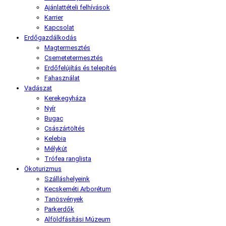
Ajánlattételi felhívások
Karrier
Kapcsolat
Erdőgazdálkodás
Magtermesztés
Csemetetermesztés
Erdőfelújítás és telepítés
Fahasználat
Vadászat
Kerekegyháza
Nyír
Bugac
Császártöltés
Kelebia
Mélykút
Trófea ranglista
Ökoturizmus
Szálláshelyeink
Kecskeméti Arborétum
Tanösvények
Parkerdők
Alföldfásítási Múzeum