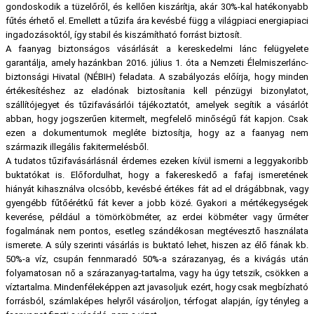
gondoskodik a tüzelőről, és kellően kiszárítja, akár 30%-kal hatékonyabb
fűtés érhető el. Emellett a tűzifa ára kevésbé függ a világpiaci energiapiaci
ingadozásoktól, így stabil és kiszámítható forrást biztosít.
A faanyag biztonságos vásárlását a kereskedelmi lánc felügyelete
garantálja, amely hazánkban 2016. július 1. óta a Nemzeti Élelmiszerlánc-
biztonsági Hivatal (NÉBIH) feladata. A szabályozás előírja, hogy minden
értékesítéshez az eladónak biztosítania kell pénzügyi bizonylatot,
szállítójegyet és tűzifavásárlói tájékoztatót, amelyek segítik a vásárlót
abban, hogy jogszerűen kitermelt, megfelelő minőségű fát kapjon. Csak
ezen a dokumentumok megléte biztosítja, hogy az a faanyag nem
származik illegális fakitermelésből.
A tudatos tűzifavásárlásnál érdemes ezeken kívül ismerni a leggyakoribb
buktatókat is. Előfordulhat, hogy a fakereskedő a fafaj ismeretének
hiányát kihasználva olcsóbb, kevésbé értékes fát ad el drágábbnak, vagy
gyengébb fűtőérétkű fát kever a jobb közé. Gyakori a mértékegységek
keverése, például a tömörköbméter, az erdei köbméter vagy űrméter
fogalmának nem pontos, esetleg szándékosan megtévesztő használata
ismerete. A súly szerinti vásárlás is buktató lehet, hiszen az élő fának kb.
50%-a víz, csupán fennmaradó 50%-a szárazanyag, és a kivágás után
folyamatosan nő a szárazanyag-tartalma, vagy ha úgy tetszik, csökken a
víztartalma. Mindenféleképpen azt javasoljuk ezért, hogy csak megbízható
forrásból, számlaképes helyről vásároljon, térfogat alapján, így tényleg a