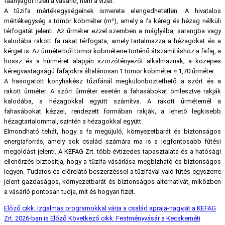
faanyagot fizeti a vásárló, nem a vizet.
A tűzifa mértékegységeinek ismerete elengedhetetlen. A hivatalos
mértékegység a tömör köbméter (m³), amely a fa kéreg és hézag nélküli
térfogatát jelenti. Az űrméter ezzel szemben a máglyába, sarangba vagy
kalodába rakott fa rakat térfogata, amely tartalmazza a hézagokat és a
kérget is. Az űrméterből tömör köbméterre történő átszámításhoz a fafaj, a
hossz és a húrméret alapján szorzótényezőt alkalmaznak; a közepes
kéregvastagságú fafajokra általánosan 1 tömör köbméter ≈ 1,70 űrméter.
A hasogatott konyhakész tűzifánál megkülönböztethető a szórt és a
rakott űrméter. A szórt űrméter esetén a fahasábokat ömlesztve rakják
kalodába, a hézagokkal együtt számítva. A rakott űrméternél a
fahasábokat kézzel, rendezett formában rakják, a lehető legkisebb
hézagtartalommal, szintén a hézagokkal együtt.
Elmondható tehát, hogy a fa megújuló, környezetbarát és biztonságos
energiaforrás, amely sok család számára ma is a legfontosabb fűtési
megoldást jelenti. A KEFAG Zrt. több évtizedes tapasztalata és a hatósági
ellenőrzés biztosítja, hogy a tűzifa vásárlása megbízható és biztonságos
legyen. Tudatos és előrelátó beszerzéssel a tűzifával való fűtés egyszerre
jelent gazdaságos, környezetbarát és biztonságos alternatívát, miközben
a vásárló pontosan tudja, mit és hogyan fizet.
Előző cikk: Izgalmas programokkal várja a család apraja-nagyját a KEFAG
Zrt. 2026-ban is
Előző
Következő cikk: Festményvásár a Kecskeméti