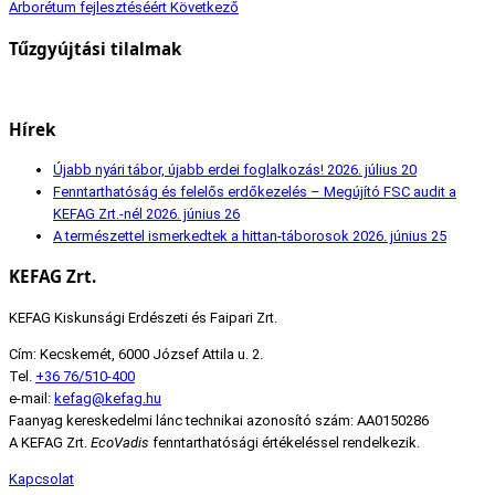
Arborétum fejlesztéséért
Következő
Tűzgyújtási tilalmak
Hírek
Újabb nyári tábor, újabb erdei foglalkozás!
2026. július 20
Fenntarthatóság és felelős erdőkezelés – Megújító FSC audit a
KEFAG Zrt.-nél
2026. június 26
A természettel ismerkedtek a hittan-táborosok
2026. június 25
KEFAG Zrt.
KEFAG Kiskunsági Erdészeti és Faipari Zrt.
Cím: Kecskemét, 6000 József Attila u. 2.
Tel.
+36 76/510-400
e-mail:
kefag@kefag.hu
Faanyag kereskedelmi lánc technikai azonosító szám: AA0150286
A KEFAG Zrt.
EcoVadis
fenntarthatósági értékeléssel rendelkezik.
Kapcsolat