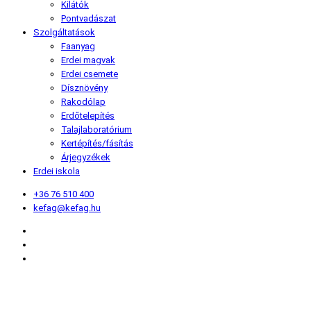
Kilátók
Pontvadászat
Szolgáltatások
Faanyag
Erdei magvak
Erdei csemete
Dísznövény
Rakodólap
Erdőtelepítés
Talajlaboratórium
Kertépítés/fásítás
Árjegyzékek
Erdei iskola
+36 76 510 400
kefag@kefag.hu