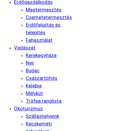
Erdőgazdálkodás
Magtermesztés
Csemetetermesztés
Erdőfelújítás és
telepítés
Fahasználat
Vadászat
Kerekegyháza
Nyír
Bugac
Császártöltés
Kelebia
Mélykút
Trófea ranglista
Ökoturizmus
Szálláshelyeink
Kecskeméti