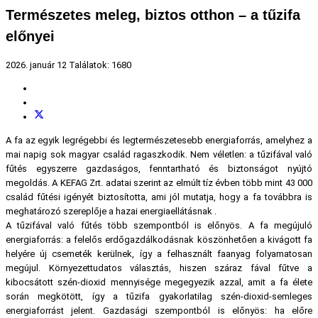
Természetes meleg, biztos otthon – a tűzifa
előnyei
2026. január 12
Találatok: 1680
A fa az egyik legrégebbi és legtermészetesebb energiaforrás, amelyhez a
mai napig sok magyar család ragaszkodik. Nem véletlen: a tűzifával való
fűtés egyszerre gazdaságos, fenntartható és biztonságot nyújtó
megoldás. A KEFAG Zrt. adatai szerint az elmúlt tíz évben több mint 43 000
család fűtési igényét biztosította, ami jól mutatja, hogy a fa továbbra is
meghatározó szereplője a hazai energiaellátásnak .
A tűzifával való fűtés több szempontból is előnyös. A fa megújuló
energiaforrás: a felelős erdőgazdálkodásnak köszönhetően a kivágott fa
helyére új csemeték kerülnek, így a felhasznált faanyag folyamatosan
megújul. Környezettudatos választás, hiszen száraz fával fűtve a
kibocsátott szén-dioxid mennyisége megegyezik azzal, amit a fa élete
során megkötött, így a tűzifa gyakorlatilag szén-dioxid-semleges
energiaforrást jelent. Gazdasági szempontból is előnyös: ha előre