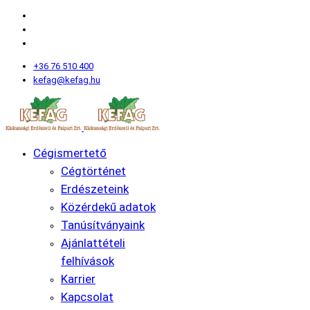
+36 76 510 400
kefag@kefag.hu
Cégismertető
Cégtörténet
Erdészeteink
Közérdekű adatok
Tanúsítványaink
Ajánlattételi
felhívások
Karrier
Kapcsolat