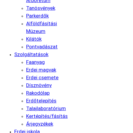
Arborétum
Tanösvények
Parkerdők
Alföldfásítási
Múzeum
Kilátók
Pontvadászat
Szolgáltatások
Faanyag
Erdei magvak
Erdei csemete
Dísznövény
Rakodólap
Erdőtelepítés
Talajlaboratórium
Kertépítés/fásítás
Árjegyzékek
Erdei iskola