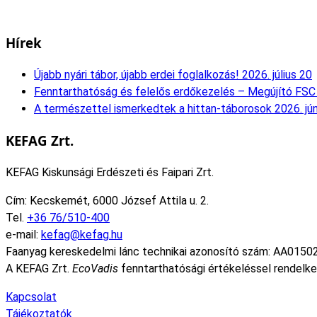
Hírek
Újabb nyári tábor, újabb erdei foglalkozás!
2026. július 20
Fenntarthatóság és felelős erdőkezelés – Megújító FSC 
A természettel ismerkedtek a hittan-táborosok
2026. jú
KEFAG Zrt.
KEFAG Kiskunsági Erdészeti és Faipari Zrt.
Cím: Kecskemét, 6000 József Attila u. 2.
Tel.
+36 76/510-400
e-mail:
kefag@kefag.hu
Faanyag kereskedelmi lánc technikai azonosító szám: AA0150
A KEFAG Zrt.
EcoVadis
fenntarthatósági értékeléssel rendelke
Kapcsolat
Tájékoztatók