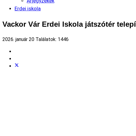
Árjegyzékek
Erdei iskola
Vackor Vár Erdei Iskola játszótér telep
2026. január 20
Találatok: 1446