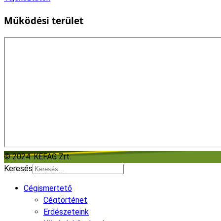
Működési terület
© 2024. KEFAG Zrt.
Keresés
Cégismertető
Cégtörténet
Erdészeteink