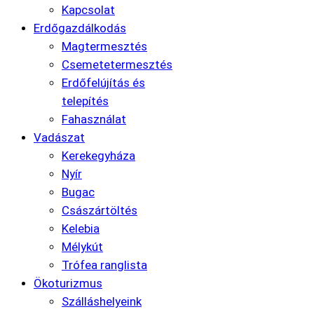
Kapcsolat
Erdőgazdálkodás
Magtermesztés
Csemetetermesztés
Erdőfelújítás és
telepítés
Fahasználat
Vadászat
Kerekegyháza
Nyír
Bugac
Császártöltés
Kelebia
Mélykút
Trófea ranglista
Ökoturizmus
Szálláshelyeink