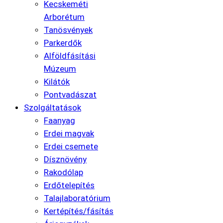
Kecskeméti
Arborétum
Tanösvények
Parkerdők
Alföldfásítási
Múzeum
Kilátók
Pontvadászat
Szolgáltatások
Faanyag
Erdei magvak
Erdei csemete
Dísznövény
Rakodólap
Erdőtelepítés
Talajlaboratórium
Kertépítés/fásítás