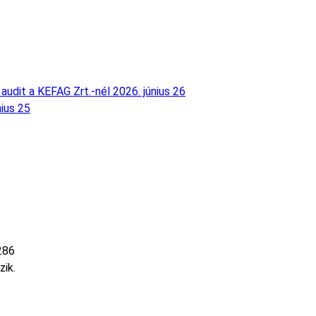
audit a KEFAG Zrt.-nél
2026. június 26
nius 25
286
zik.