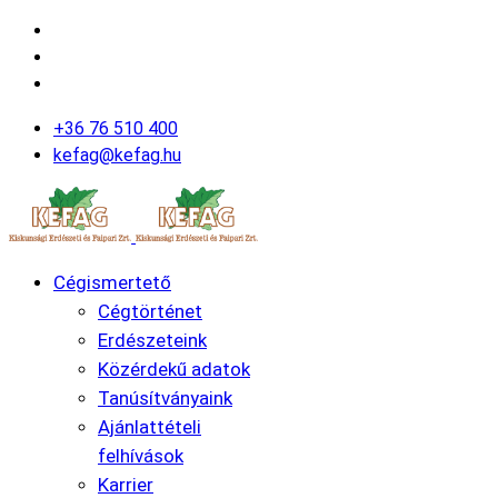
+36 76 510 400
kefag@kefag.hu
Cégismertető
Cégtörténet
Erdészeteink
Közérdekű adatok
Tanúsítványaink
Ajánlattételi
felhívások
Karrier