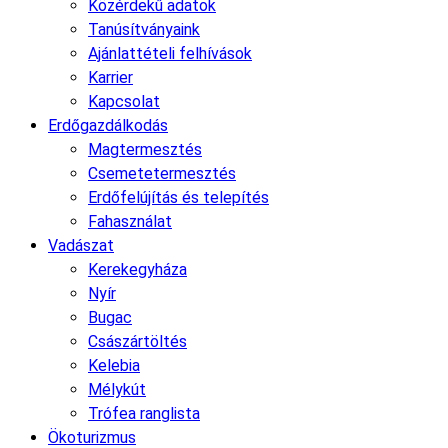
Közérdekű adatok
Tanúsítványaink
Ajánlattételi felhívások
Karrier
Kapcsolat
Erdőgazdálkodás
Magtermesztés
Csemetetermesztés
Erdőfelújítás és telepítés
Fahasználat
Vadászat
Kerekegyháza
Nyír
Bugac
Császártöltés
Kelebia
Mélykút
Trófea ranglista
Ökoturizmus