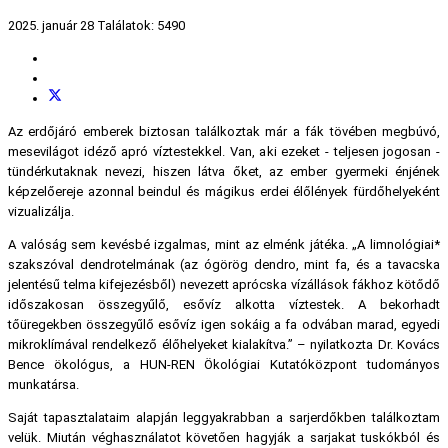
2025. január 28
Találatok: 5490
Az erdőjáró emberek biztosan találkoztak már a fák tövében megbúvó,
mesevilágot idéző apró víztestekkel. Van, aki ezeket - teljesen jogosan -
tündérkutaknak nevezi, hiszen látva őket, az ember gyermeki énjének
képzelőereje azonnal beindul és mágikus erdei élőlények fürdőhelyeként
vizualizálja.
A valóság sem kevésbé izgalmas, mint az elménk játéka. „A limnológiai*
szakszóval dendrotelmának (az ógörög dendro, mint fa, és a tavacska
jelentésű telma kifejezésből) nevezett aprócska vízállások fákhoz kötődő
időszakosan összegyűlő, esővíz alkotta víztestek. A bekorhadt
tőüregekben összegyűlő esővíz igen sokáig a fa odvában marad, egyedi
mikroklímával rendelkező élőhelyeket kialakítva.” – nyilatkozta Dr. Kovács
Bence ökológus, a HUN-REN Ökológiai Kutatóközpont tudományos
munkatársa.
Saját tapasztalataim alapján leggyakrabban a sarjerdőkben találkoztam
velük. Miután véghasználatot követően hagyják a sarjakat tuskókból és