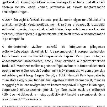
gyökerekből kinőni, így idővel a megvastagodó új törzs mellett a régi
csonkja belülről kifelé korhad, létrehozva az esővíz megtartásához
szükséges üreget.
A 2017 óta zajló Life4Oak Forests projekt során olyan tündérkutakat is
találtak, amelyek vízutánpótlását nem kizárólag a csapadék biztosítja,
előfordul ugyanis, hogy a bekorhadt tőüreg kapcsolatban marad az élő
törzzsel, ilyenkor pedig a gyökerek által felszívott vízből a dendrotelmába
is jut utánpótlás.
A dendrotelmák vizében sokrétű és kifejezetten jellegzetes
élőlényközösségek alakulnak ki. A szakemberek 18 európai gerinctelen
fajt tartanak számon tündérkút-specialista fajként. Van olyan moha, az
Anacamptodon splachnoides
, amely csak ezekben a dendrotelmákban
fordul elő. Mindezek mellett a gerinces fajok számára is fontosak lehetnek
ezek a mikro-élőhelyek, elsősorban mint ivóvízforrások. Mi sem bizonyítja
ezt jobban, mint hogy Zagyva Gergő, a Bükki Nemzeti Park Igazgatóság
munkatársa egy bujáki tündérkútnál egyebek mellett vadmacskát, rókát és
meggyvágót is lencsevégre kapott kameracsapdával. Nagyon különleges,
szigetszerű ökoszisztémák jönnek így létre, ezért ezek az élőhelyek
különösen érdekesek a metapopulációkat** kutató szakemberek és a
taxonómusok*** számára is.