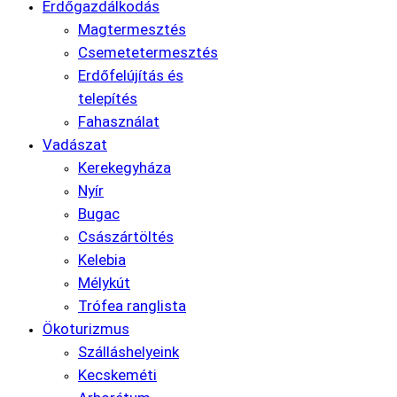
Erdőgazdálkodás
Magtermesztés
Csemetetermesztés
Erdőfelújítás és
telepítés
Fahasználat
Vadászat
Kerekegyháza
Nyír
Bugac
Császártöltés
Kelebia
Mélykút
Trófea ranglista
Ökoturizmus
Szálláshelyeink
Kecskeméti