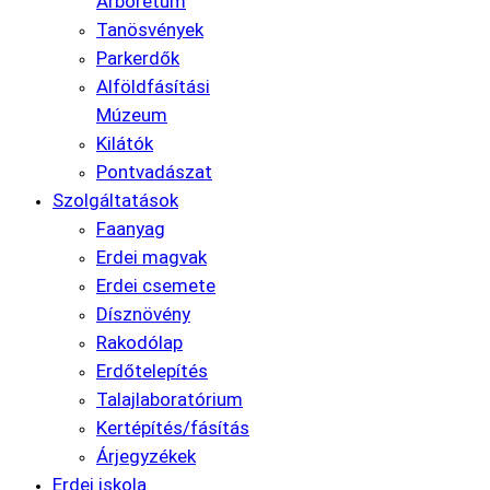
Arborétum
Tanösvények
Parkerdők
Alföldfásítási
Múzeum
Kilátók
Pontvadászat
Szolgáltatások
Faanyag
Erdei magvak
Erdei csemete
Dísznövény
Rakodólap
Erdőtelepítés
Talajlaboratórium
Kertépítés/fásítás
Árjegyzékek
Erdei iskola