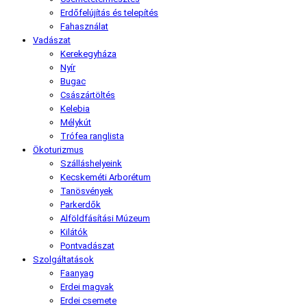
Erdőfelújítás és telepítés
Fahasználat
Vadászat
Kerekegyháza
Nyír
Bugac
Császártöltés
Kelebia
Mélykút
Trófea ranglista
Ökoturizmus
Szálláshelyeink
Kecskeméti Arborétum
Tanösvények
Parkerdők
Alföldfásítási Múzeum
Kilátók
Pontvadászat
Szolgáltatások
Faanyag
Erdei magvak
Erdei csemete