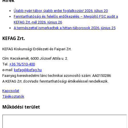
Hírek
Újabb nyári tábor, újabb erdei foglalkozás!
2026. július 20
Fenntarthatóság és felelős erdőkezelés – Megújító FSC audit a
KEFAG Zrt.-nél
2026. június 26
A természettel ismerkedtek a hittan-táborosok
2026. június 25
KEFAG Zrt.
KEFAG Kiskunsági Erdészeti és Faipari Zrt.
Cím: Kecskemét, 6000 József Attila u. 2.
Tel.
+36 76/510-400
e-mail:
kefag@kefag.hu
Faanyag kereskedelmi lánc technikai azonosító szám: AA0150286
A KEFAG Zrt.
EcoVadis
fenntarthatósági értékeléssel rendelkezik.
Kapcsolat
Tájékoztatók
Működési terület