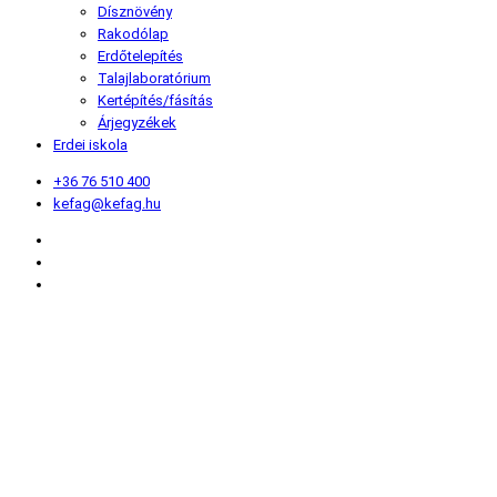
Dísznövény
Rakodólap
Erdőtelepítés
Talajlaboratórium
Kertépítés/fásítás
Árjegyzékek
Erdei iskola
+36 76 510 400
kefag@kefag.hu