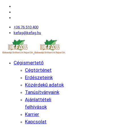
+36 76 510 400
kefag@kefag.hu
Cégismertető
Cégtörténet
Erdészeteink
Közérdekű adatok
Tanúsítványaink
Ajánlattételi
felhívások
Karrier
Kapcsolat