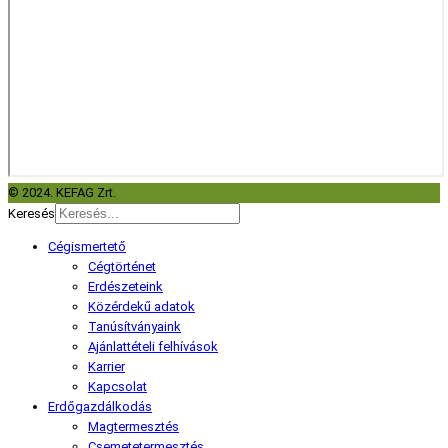
© 2024. KEFAG Zrt.
Keresés
Cégismertető
Cégtörténet
Erdészeteink
Közérdekű adatok
Tanúsítványaink
Ajánlattételi felhívások
Karrier
Kapcsolat
Erdőgazdálkodás
Magtermesztés
Csemetetermesztés