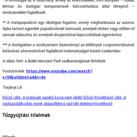
* A limnológia az a tudomány, amely az édesvizekkel, mint komplex – fizikai,
kémiai és biológiai komponensek kölcsönhatása által létrejövő –
rendszerekkel foglalkozik.
** A metapopuláció egy ökológiai fogalom, amely meghatározza az azonos
fajba tartozó egyedek populációinak halmazát, amelyek térben vagy időben el
vannak választva, és amelyek diszperzióval kapcsolódnak egymáshoz.
*** A biológiában a rendszertant (taxonómia) az élőlények csoportosításával,
leírásával, elnevezésével foglalkozó tudományágat kutató szakember.
A rókás fotó: a Bükki Nemzeti Park vadkamerájának felvétele.
Youtube-link:
https://www.youtube.com/watch?
v=59EuQ2mUra4&t=4s
Tarjányi Lili
Előző cikk: A malacait vezető koca nem játék!
Előző
Következő cikk: A
vadgazdálkodás egyik alappillére a vad téli etetése
Következő
Tűzgyújtási tilalmak