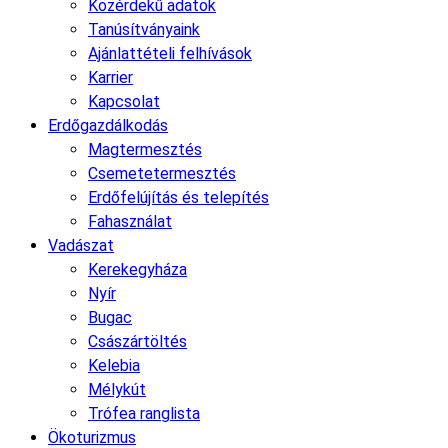
Közérdekű adatok
Tanúsítványaink
Ajánlattételi felhívások
Karrier
Kapcsolat
Erdőgazdálkodás
Magtermesztés
Csemetetermesztés
Erdőfelújítás és telepítés
Fahasználat
Vadászat
Kerekegyháza
Nyír
Bugac
Császártöltés
Kelebia
Mélykút
Trófea ranglista
Ökoturizmus