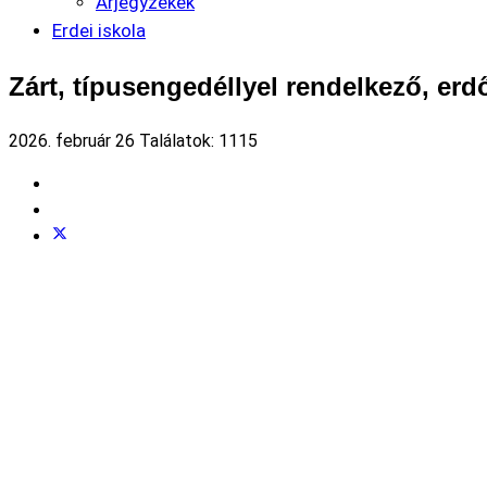
Árjegyzékek
Erdei iskola
Zárt, típusengedéllyel rendelkező, erdő
2026. február 26
Találatok: 1115