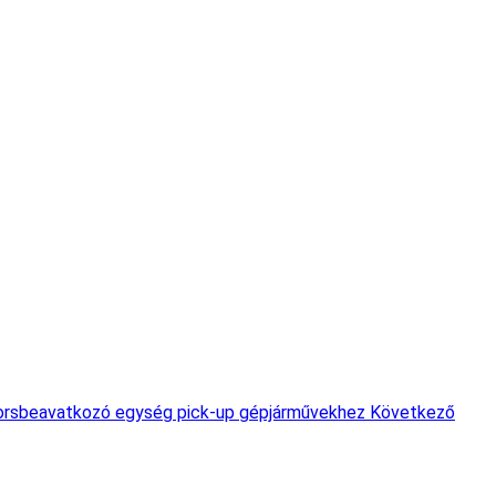
yorsbeavatkozó egység pick-up gépjárművekhez
Következő