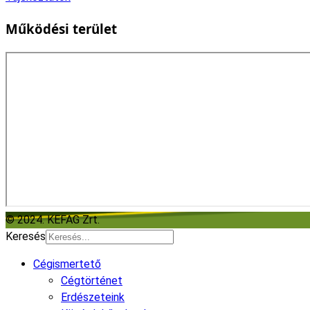
Működési terület
© 2024. KEFAG Zrt.
Keresés
Cégismertető
Cégtörténet
Erdészeteink