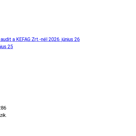
audit a KEFAG Zrt.-nél
2026. június 26
nius 25
286
zik.