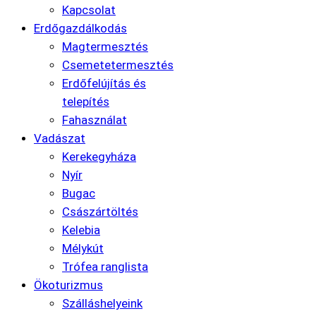
Kapcsolat
Erdőgazdálkodás
Magtermesztés
Csemetetermesztés
Erdőfelújítás és
telepítés
Fahasználat
Vadászat
Kerekegyháza
Nyír
Bugac
Császártöltés
Kelebia
Mélykút
Trófea ranglista
Ökoturizmus
Szálláshelyeink