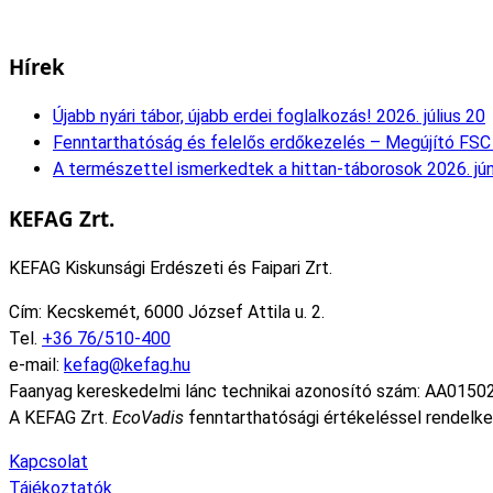
Hírek
Újabb nyári tábor, újabb erdei foglalkozás!
2026. július 20
Fenntarthatóság és felelős erdőkezelés – Megújító FSC 
A természettel ismerkedtek a hittan-táborosok
2026. jú
KEFAG Zrt.
KEFAG Kiskunsági Erdészeti és Faipari Zrt.
Cím: Kecskemét, 6000 József Attila u. 2.
Tel.
+36 76/510-400
e-mail:
kefag@kefag.hu
Faanyag kereskedelmi lánc technikai azonosító szám: AA0150
A KEFAG Zrt.
EcoVadis
fenntarthatósági értékeléssel rendelke
Kapcsolat
Tájékoztatók