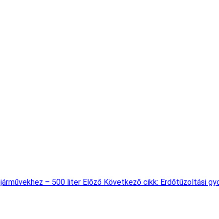
pjárművekhez – 500 liter
Előző
Következő cikk: Erdőtűzoltási g