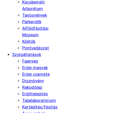
Kecskeméti
Arborétum
Tanösvények
Parkerdők
Alföldfásítási
Múzeum
Kilátók
Pontvadászat
Szolgáltatások
Faanyag
Erdei magvak
Erdei csemete
Dísznövény
Rakodólap
Erdőtelepítés
Talajlaboratórium
Kertépítés/fásítás