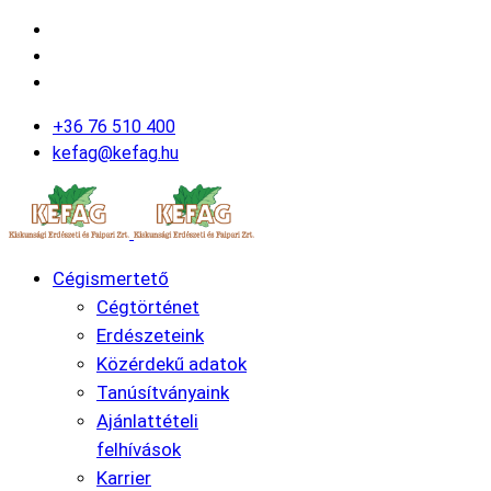
+36 76 510 400
kefag@kefag.hu
Cégismertető
Cégtörténet
Erdészeteink
Közérdekű adatok
Tanúsítványaink
Ajánlattételi
felhívások
Karrier