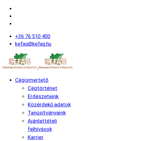
+36 76 510 400
kefag@kefag.hu
Cégismertető
Cégtörténet
Erdészeteink
Közérdekű adatok
Tanúsítványaink
Ajánlattételi
felhívások
Karrier