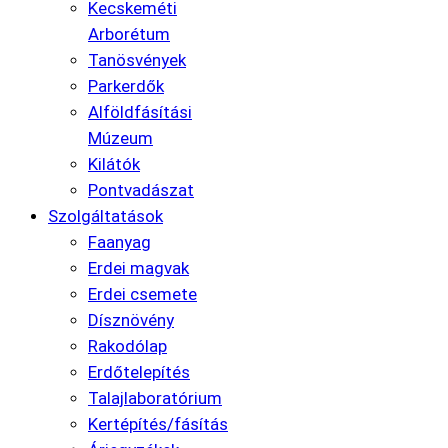
Kecskeméti
Arborétum
Tanösvények
Parkerdők
Alföldfásítási
Múzeum
Kilátók
Pontvadászat
Szolgáltatások
Faanyag
Erdei magvak
Erdei csemete
Dísznövény
Rakodólap
Erdőtelepítés
Talajlaboratórium
Kertépítés/fásítás