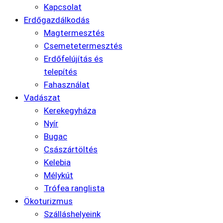
Kapcsolat
Erdőgazdálkodás
Magtermesztés
Csemetetermesztés
Erdőfelújítás és
telepítés
Fahasználat
Vadászat
Kerekegyháza
Nyír
Bugac
Császártöltés
Kelebia
Mélykút
Trófea ranglista
Ökoturizmus
Szálláshelyeink