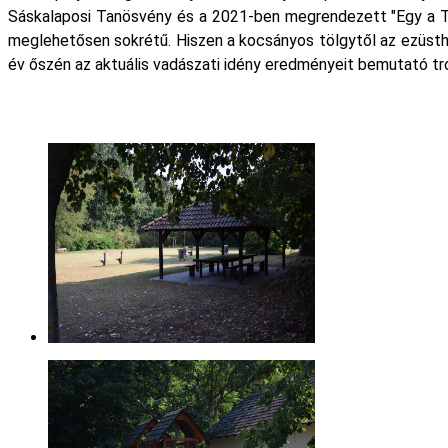
Sáskalaposi Tanösvény és a 2021-ben megrendezett "Egy a Te
meglehetősen sokrétű. Hiszen a kocsányos tölgytől az ezüst
év őszén az aktuális vadászati idény eredményeit bemutató t