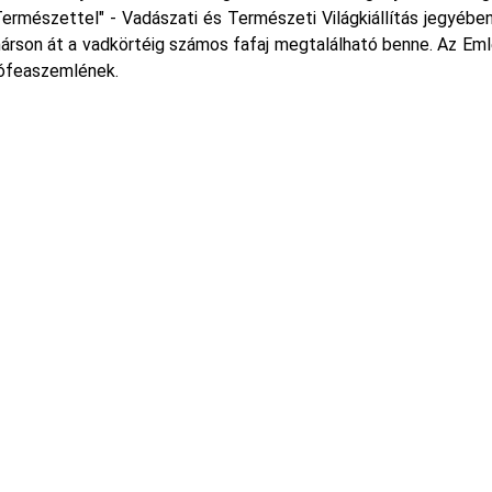
rmészettel" - Vadászati és Természeti Világkiállítás jegyében
hárson át a vadkörtéig számos fafaj megtalálható benne. Az E
rófeaszemlének.