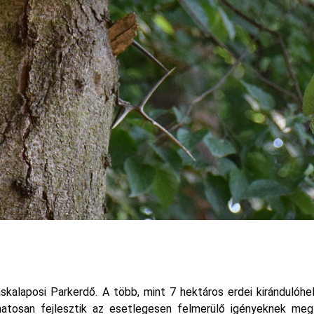
áskalaposi Parkerdő. A több, mint 7 hektáros erdei kirándulóhe
olyamatosan fejlesztik az esetlegesen felmerülő igényeknek m