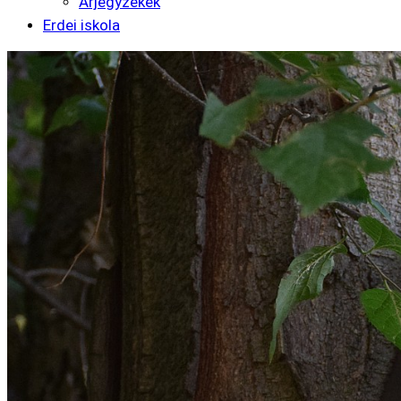
Árjegyzékek
Erdei iskola