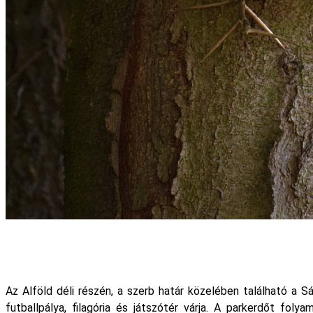
Az Alföld déli részén, a szerb határ közelében található a S
futballpálya, filagória és játszótér várja. A parkerdőt f