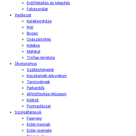
Erdőfelújítás és telepítés
Fahasználat
Vadászat
Kerekegyháza
Nyír
Bugac
Császártöltés
Kelebia
Mélykút
Trófea ranglista
Ökoturizmus
Szálláshelyeink
Kecskeméti Arborétum
Tanösvények
Parkerdők
Alföldfásítási Múzeum
Kilátók
Pontvadászat
Szolgáltatások
Faanyag
Erdei magvak
Erdei csemete