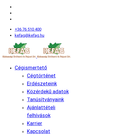
+36 76 510 400
kefag@kefag.hu
Cégismertető
Cégtörténet
Erdészeteink
Közérdekű adatok
Tanúsítványaink
Ajánlattételi
felhívások
Karrier
Kapcsolat