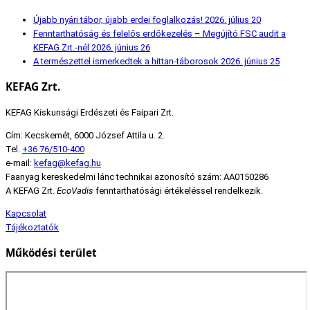
Újabb nyári tábor, újabb erdei foglalkozás!
2026. július 20
Fenntarthatóság és felelős erdőkezelés – Megújító FSC audit a
KEFAG Zrt.-nél
2026. június 26
A természettel ismerkedtek a hittan-táborosok
2026. június 25
KEFAG Zrt.
KEFAG Kiskunsági Erdészeti és Faipari Zrt.
Cím: Kecskemét, 6000 József Attila u. 2.
Tel.
+36 76/510-400
e-mail:
kefag@kefag.hu
Faanyag kereskedelmi lánc technikai azonosító szám: AA0150286
A KEFAG Zrt.
EcoVadis
fenntarthatósági értékeléssel rendelkezik.
Kapcsolat
Tájékoztatók
Működési terület