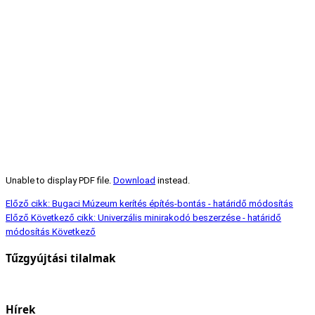
Unable to display PDF file.
Download
instead.
Előző cikk: Bugaci Múzeum kerítés építés-bontás - határidő módosítás
Előző
Következő cikk: Univerzális minirakodó beszerzése - határidő
módosítás
Következő
Tűzgyújtási tilalmak
Hírek