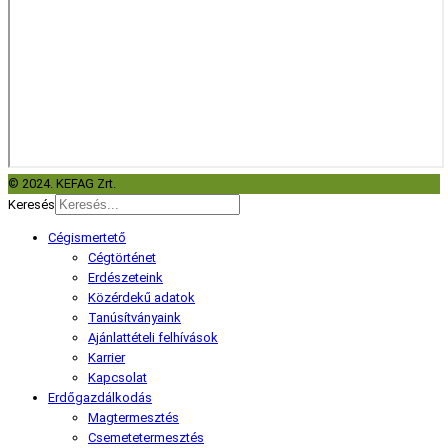
© 2024. KEFAG Zrt.
Keresés
Cégismertető
Cégtörténet
Erdészeteink
Közérdekű adatok
Tanúsítványaink
Ajánlattételi felhívások
Karrier
Kapcsolat
Erdőgazdálkodás
Magtermesztés
Csemetetermesztés