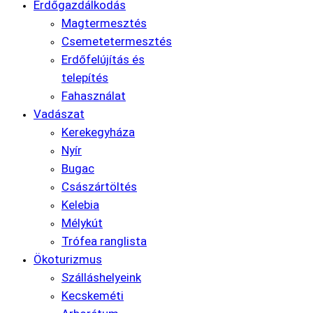
Erdőgazdálkodás
Magtermesztés
Csemetetermesztés
Erdőfelújítás és
telepítés
Fahasználat
Vadászat
Kerekegyháza
Nyír
Bugac
Császártöltés
Kelebia
Mélykút
Trófea ranglista
Ökoturizmus
Szálláshelyeink
Kecskeméti