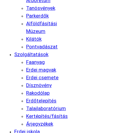
Arborétum
Tanösvények
Parkerdők
Alföldfásítási
Múzeum
Kilátók
Pontvadászat
Szolgáltatások
Faanyag
Erdei magvak
Erdei csemete
Dísznövény
Rakodólap
Erdőtelepítés
Talajlaboratórium
Kertépítés/fásítás
Árjegyzékek
Erdei iskola