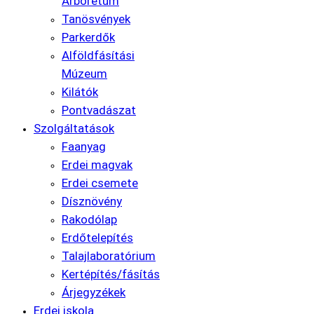
Arborétum
Tanösvények
Parkerdők
Alföldfásítási
Múzeum
Kilátók
Pontvadászat
Szolgáltatások
Faanyag
Erdei magvak
Erdei csemete
Dísznövény
Rakodólap
Erdőtelepítés
Talajlaboratórium
Kertépítés/fásítás
Árjegyzékek
Erdei iskola