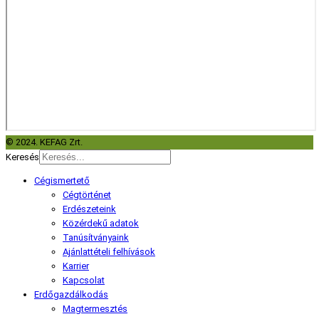
© 2024. KEFAG Zrt.
Keresés
Cégismertető
Cégtörténet
Erdészeteink
Közérdekű adatok
Tanúsítványaink
Ajánlattételi felhívások
Karrier
Kapcsolat
Erdőgazdálkodás
Magtermesztés