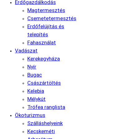
Erdőgazdálkodás
Magtermesztés
Csemetetermesztés
Erdőfelújítás és
telepítés
Fahasználat
Vadászat
Kerekegyháza
Nyír
Bugac
Császártöltés
Kelebia
Mélykút
Trófea ranglista
Ökoturizmus
Szálláshelyeink
Kecskeméti