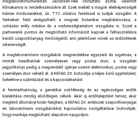
maglaboratóriumunkban Jacobsen-féle csíráztató asztal, valamint
klímakamra is rendelkezésünkre áll. Ezek mellett a magok életképességét
kémiai módszerekkel, ún. TTC oldatos festéssel is tudjuk vizsgálni. A
fentieken felül elvégezhető a magvak botanikai meghatározása, a
csírázási erély mérése és a nedvességtartalom vizsgálata is. Ezzel a
partnereink pontos és megbízható információt kapnak a felhasználásra
kerülő szaporítóanyag minőségéről, ami jelentősen növeli az erdősítések
sikerességét.
A maglaboratóriumi vizsgálatok megrendelése egyszerű és rugalmas, a
minták beadhatóak személyesen vagy postai úton, a vizsgálati
jegyzőkönyv pedig a megrendelő igénye szerint elektronikus, postai vagy
személyes úton vehető át. A KEFAG Zrt. biztosítja a teljes körű ügyintézést,
beleértve a számlázást és a kapcsolattartást.
A fenntarthatóság, a genetikai sokféleség és az egészséges erdők
kialakítása mindig elsődleges célunk. Akár új erdőtelepítést tervez, akár
meglévő állományt kíván felújítani, a KEFAG Zrt. erdészeti szaporítóanyagai
és laboratóriumi vizsgálatokkal kapcsolatos szolgáltatásai biztosítják,
hogy munkája megbízható alapokon nyugodjon.