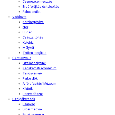
Csemetetermesztés
Erdőfelújítás és telepítés
Fahasználat
Vadászat
Kerekegyháza
Nyír
Bugac
Császártöltés
Kelebia
Mélykút
Trófea ranglista
Ökoturizmus
Szálláshelyeink
Kecskeméti Arborétum
Tanösvények
Parkerdők
Alföldfásítási Múzeum
Kilátók
Pontvadászat
Szolgáltatások
Faanyag
Erdei magvak
Erdei csemete