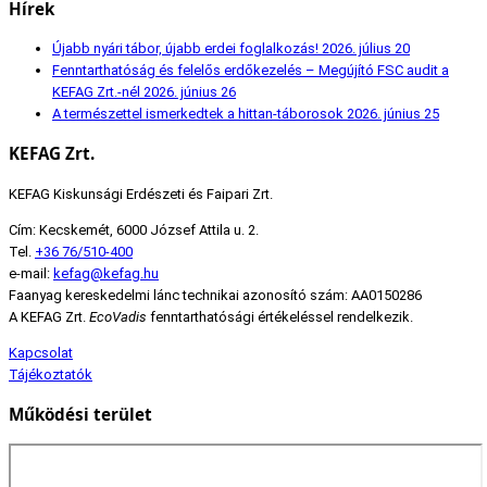
Hírek
Újabb nyári tábor, újabb erdei foglalkozás!
2026. július 20
Fenntarthatóság és felelős erdőkezelés – Megújító FSC audit a
KEFAG Zrt.-nél
2026. június 26
A természettel ismerkedtek a hittan-táborosok
2026. június 25
KEFAG Zrt.
KEFAG Kiskunsági Erdészeti és Faipari Zrt.
Cím: Kecskemét, 6000 József Attila u. 2.
Tel.
+36 76/510-400
e-mail:
kefag@kefag.hu
Faanyag kereskedelmi lánc technikai azonosító szám: AA0150286
A KEFAG Zrt.
EcoVadis
fenntarthatósági értékeléssel rendelkezik.
Kapcsolat
Tájékoztatók
Működési terület