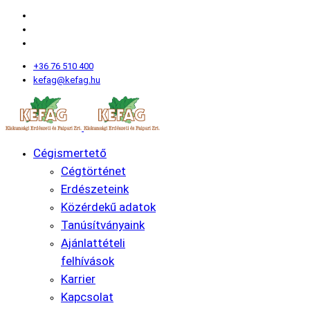
+36 76 510 400
kefag@kefag.hu
Cégismertető
Cégtörténet
Erdészeteink
Közérdekű adatok
Tanúsítványaink
Ajánlattételi
felhívások
Karrier
Kapcsolat