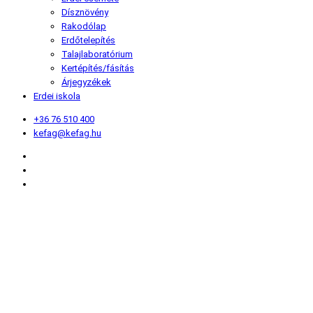
Dísznövény
Rakodólap
Erdőtelepítés
Talajlaboratórium
Kertépítés/fásítás
Árjegyzékek
Erdei iskola
+36 76 510 400
kefag@kefag.hu