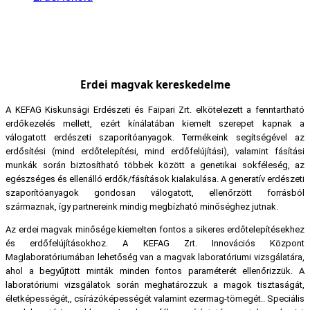
Erdei magvak kereskedelme
A KEFAG Kiskunsági Erdészeti és Faipari Zrt. elkötelezett a fenntartható
erdőkezelés mellett, ezért kínálatában kiemelt szerepet kapnak a
válogatott erdészeti szaporítóanyagok. Termékeink segítségével az
erdősítési (mind erdőtelepítési, mind erdőfelújítási), valamint fásítási
munkák során biztosítható többek között a genetikai sokféleség, az
egészséges és ellenálló erdők/fásítások kialakulása. A generatív erdészeti
szaporítóanyagok gondosan válogatott, ellenőrzött forrásból
származnak, így partnereink mindig megbízható minőséghez jutnak.
Az erdei magvak minősége kiemelten fontos a sikeres erdőtelepítésekhez
és erdőfelújításokhoz. A KEFAG Zrt. Innovációs Központ
Maglaboratóriumában lehetőség van a magvak laboratóriumi vizsgálatára,
ahol a begyűjtött minták minden fontos paraméterét ellenőrizzük. A
laboratóriumi vizsgálatok során meghatározzuk a magok tisztaságát,
életképességét,, csírázóképességét valamint ezermag-tömegét.. Speciális