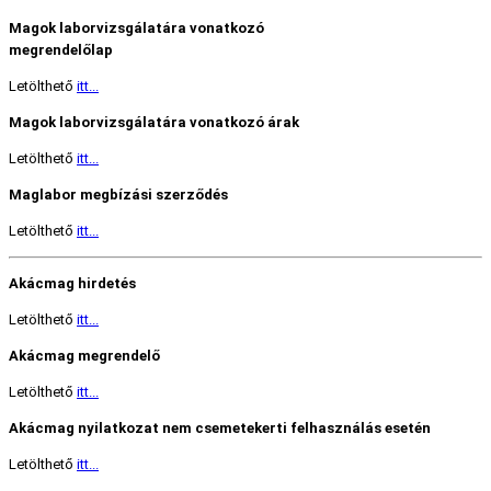
Magok laborvizsgálatára vonatkozó
megrendelőlap
Letölthető
itt...
Magok laborvizsgálatára vonatkozó árak
Letölthető
itt...
Maglabor megbízási szerződés
Letölthető
itt...
Akácmag hirdetés
Letölthető
itt...
Akácmag megrendelő
Letölthető
itt...
Akácmag nyilatkozat nem csemetekerti felhasználás esetén
Letölthető
itt...