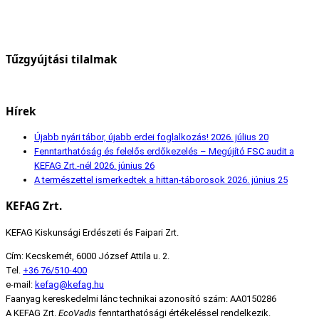
Tűzgyújtási tilalmak
Hírek
Újabb nyári tábor, újabb erdei foglalkozás!
2026. július 20
Fenntarthatóság és felelős erdőkezelés – Megújító FSC audit a
KEFAG Zrt.-nél
2026. június 26
A természettel ismerkedtek a hittan-táborosok
2026. június 25
KEFAG Zrt.
KEFAG Kiskunsági Erdészeti és Faipari Zrt.
Cím: Kecskemét, 6000 József Attila u. 2.
Tel.
+36 76/510-400
e-mail:
kefag@kefag.hu
Faanyag kereskedelmi lánc technikai azonosító szám: AA0150286
A KEFAG Zrt.
EcoVadis
fenntarthatósági értékeléssel rendelkezik.