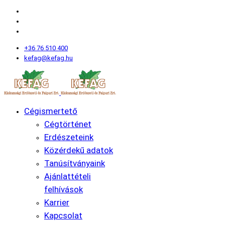
+36 76 510 400
kefag@kefag.hu
Cégismertető
Cégtörténet
Erdészeteink
Közérdekű adatok
Tanúsítványaink
Ajánlattételi
felhívások
Karrier
Kapcsolat