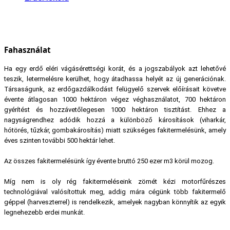
Fahasználat
Ha egy erdő eléri vágásérettségi korát, és a jogszabályok azt lehetővé
teszik, letermelésre kerülhet, hogy átadhassa helyét az új generációnak.
Társaságunk, az erdőgazdálkodást felügyelő szervek előírásait követve
évente átlagosan 1000 hektáron végez véghasználatot, 700 hektáron
gyérítést és hozzávetőlegesen 1000 hektáron tisztítást. Ehhez a
nagyságrendhez adódik hozzá a különböző károsítások (viharkár,
hótörés, tűzkár, gombakárosítás) miatt szükséges fakitermelésünk, amely
éves szinten további 500 hektár lehet.
Az összes fakitermelésünk így évente bruttó 250 ezer m3 körül mozog.
Míg nem is oly rég fakitermeléseink zömét kézi motorfűrészes
technológiával valósítottuk meg, addig mára cégünk több fakitermelő
géppel (harveszterrel) is rendelkezik, amelyek nagyban könnyítik az egyik
legnehezebb erdei munkát.