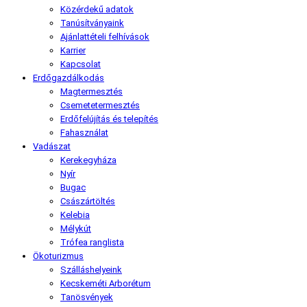
Közérdekű adatok
Tanúsítványaink
Ajánlattételi felhívások
Karrier
Kapcsolat
Erdőgazdálkodás
Magtermesztés
Csemetetermesztés
Erdőfelújítás és telepítés
Fahasználat
Vadászat
Kerekegyháza
Nyír
Bugac
Császártöltés
Kelebia
Mélykút
Trófea ranglista
Ökoturizmus
Szálláshelyeink
Kecskeméti Arborétum
Tanösvények