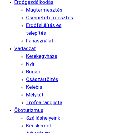
Erdőgazdálkodás
Magtermesztés
Csemetetermesztés
Erdőfelújítás és
telepítés
Fahasználat
Vadászat
Kerekegyháza
Nyír
Bugac
Császártöltés
Kelebia
Mélykút
Trófea ranglista
Ökoturizmus
Szálláshelyeink
Kecskeméti