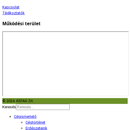
Kapcsolat
Tájékoztatók
Működési terület
© 2024. KEFAG Zrt.
Keresés
Cégismertető
Cégtörténet
Erdészeteink