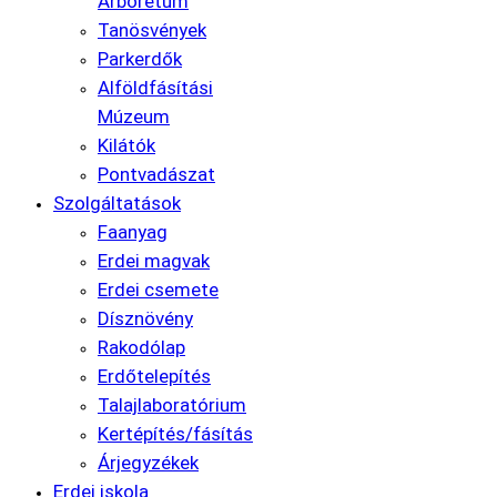
Arborétum
Tanösvények
Parkerdők
Alföldfásítási
Múzeum
Kilátók
Pontvadászat
Szolgáltatások
Faanyag
Erdei magvak
Erdei csemete
Dísznövény
Rakodólap
Erdőtelepítés
Talajlaboratórium
Kertépítés/fásítás
Árjegyzékek
Erdei iskola