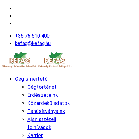
+36 76 510 400
kefag@kefag.hu
Cégismertető
Cégtörténet
Erdészeteink
Közérdekű adatok
Tanúsítványaink
Ajánlattételi
felhívások
Karrier