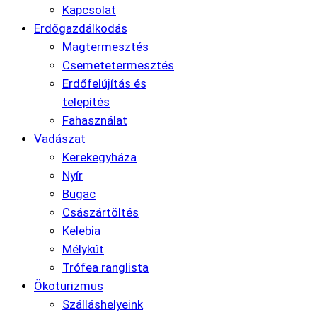
Kapcsolat
Erdőgazdálkodás
Magtermesztés
Csemetetermesztés
Erdőfelújítás és
telepítés
Fahasználat
Vadászat
Kerekegyháza
Nyír
Bugac
Császártöltés
Kelebia
Mélykút
Trófea ranglista
Ökoturizmus
Szálláshelyeink