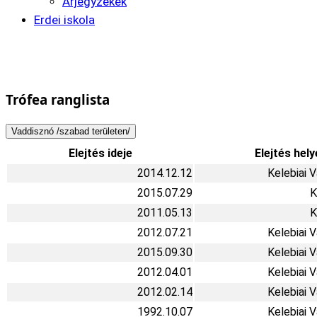
Árjegyzékek
Erdei iskola
Trófea ranglista
Vaddisznó /szabad területen/
Elejtés ideje
Elejtés hely
2014.12.12
Kelebiai 
2015.07.29
K
2011.05.13
K
2012.07.21
Kelebiai 
2015.09.30
Kelebiai 
2012.04.01
Kelebiai 
2012.02.14
Kelebiai 
1992.10.07
Kelebiai 