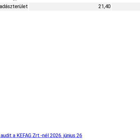
Vadászterület
21,40
audit a KEFAG Zrt.-nél
2026. június 26