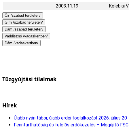
2003.11.19
Kelebiai 
Őz /szabad területen/
Gím /szabad területen/
Dám /szabad területen/
Vaddisznó /vadaskertben/
Dám /vadaskertben/
Tűzgyújtási tilalmak
Hírek
Újabb nyári tábor, újabb erdei foglalkozás!
2026. július 20
Fenntarthatóság és felelős erdőkezelés – Megújító FSC 