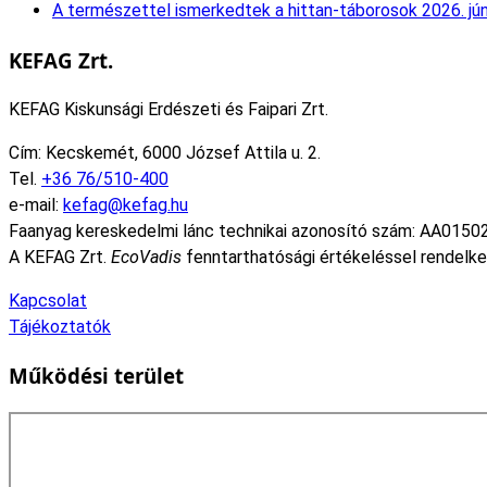
A természettel ismerkedtek a hittan-táborosok
2026. jú
KEFAG Zrt.
KEFAG Kiskunsági Erdészeti és Faipari Zrt.
Cím: Kecskemét, 6000 József Attila u. 2.
Tel.
+36 76/510-400
e-mail:
kefag@kefag.hu
Faanyag kereskedelmi lánc technikai azonosító szám: AA0150
A KEFAG Zrt.
EcoVadis
fenntarthatósági értékeléssel rendelke
Kapcsolat
Tájékoztatók
Működési terület