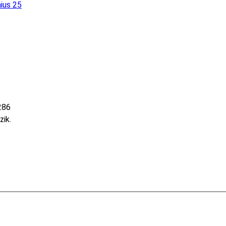
nius 25
286
zik.