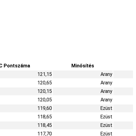
C Pontszáma
Minősítés
121,15
Arany
120,65
Arany
120,15
Arany
120,05
Arany
119,60
Ezüst
118,65
Ezüst
118,45
Ezüst
117,70
Ezüst