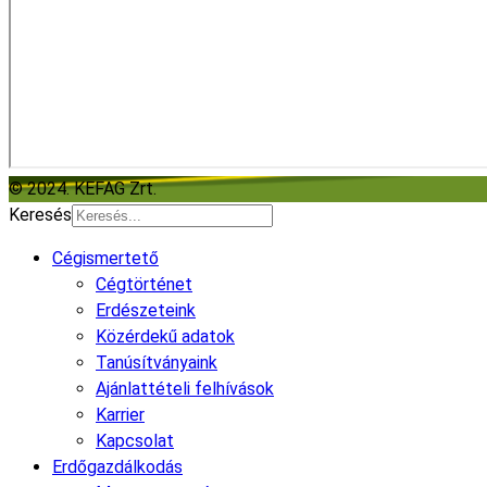
© 2024. KEFAG Zrt.
Keresés
Cégismertető
Cégtörténet
Erdészeteink
Közérdekű adatok
Tanúsítványaink
Ajánlattételi felhívások
Karrier
Kapcsolat
Erdőgazdálkodás