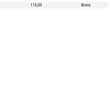
113,05
Bronz