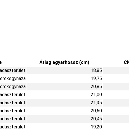
e
Átlag agyarhossz (cm)
CI
Vadászterület
18,85
erekegyháza
19,75
erekegyháza
20,85
Vadászterület
21,00
Vadászterület
21,35
Vadászterület
20,60
Vadászterület
20,45
Vadászterület
19,20