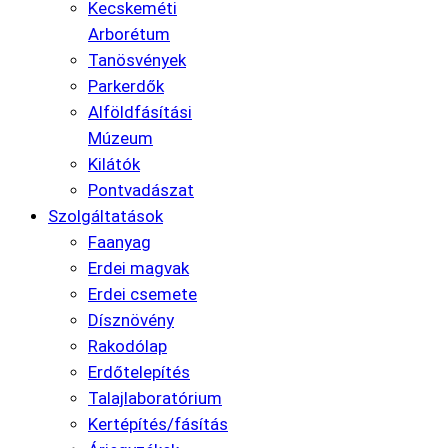
Kecskeméti
Arborétum
Tanösvények
Parkerdők
Alföldfásítási
Múzeum
Kilátók
Pontvadászat
Szolgáltatások
Faanyag
Erdei magvak
Erdei csemete
Dísznövény
Rakodólap
Erdőtelepítés
Talajlaboratórium
Kertépítés/fásítás