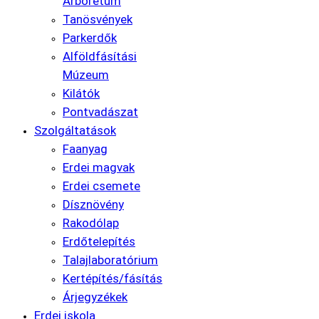
Arborétum
Tanösvények
Parkerdők
Alföldfásítási
Múzeum
Kilátók
Pontvadászat
Szolgáltatások
Faanyag
Erdei magvak
Erdei csemete
Dísznövény
Rakodólap
Erdőtelepítés
Talajlaboratórium
Kertépítés/fásítás
Árjegyzékek
Erdei iskola