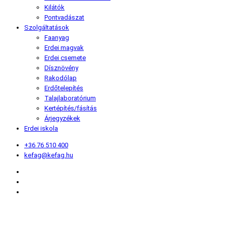
Kilátók
Pontvadászat
Szolgáltatások
Faanyag
Erdei magvak
Erdei csemete
Dísznövény
Rakodólap
Erdőtelepítés
Talajlaboratórium
Kertépítés/fásítás
Árjegyzékek
Erdei iskola
+36 76 510 400
kefag@kefag.hu