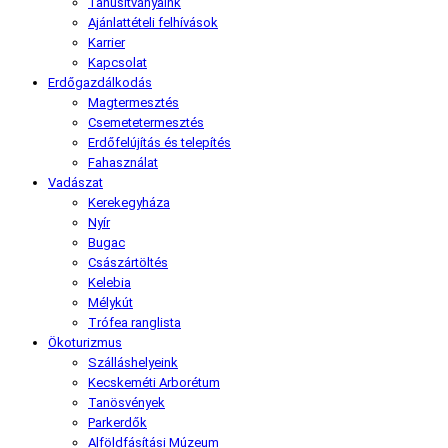
Tanúsítványaink
Ajánlattételi felhívások
Karrier
Kapcsolat
Erdőgazdálkodás
Magtermesztés
Csemetetermesztés
Erdőfelújítás és telepítés
Fahasználat
Vadászat
Kerekegyháza
Nyír
Bugac
Császártöltés
Kelebia
Mélykút
Trófea ranglista
Ökoturizmus
Szálláshelyeink
Kecskeméti Arborétum
Tanösvények
Parkerdők
Alföldfásítási Múzeum