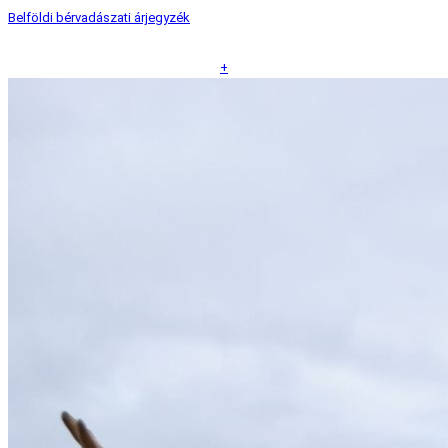
Belföldi bérvadászati árjegyzék
+