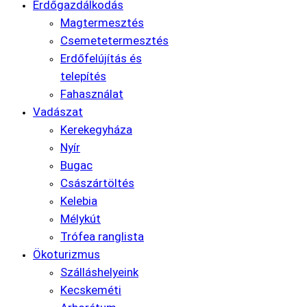
Erdőgazdálkodás
Magtermesztés
Csemetetermesztés
Erdőfelújítás és
telepítés
Fahasználat
Vadászat
Kerekegyháza
Nyír
Bugac
Császártöltés
Kelebia
Mélykút
Trófea ranglista
Ökoturizmus
Szálláshelyeink
Kecskeméti