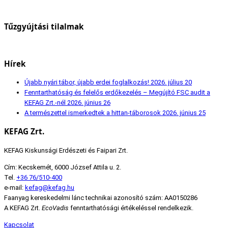
Tűzgyújtási tilalmak
Hírek
Újabb nyári tábor, újabb erdei foglalkozás!
2026. július 20
Fenntarthatóság és felelős erdőkezelés – Megújító FSC audit a
KEFAG Zrt.-nél
2026. június 26
A természettel ismerkedtek a hittan-táborosok
2026. június 25
KEFAG Zrt.
KEFAG Kiskunsági Erdészeti és Faipari Zrt.
Cím: Kecskemét, 6000 József Attila u. 2.
Tel.
+36 76/510-400
e-mail:
kefag@kefag.hu
Faanyag kereskedelmi lánc technikai azonosító szám: AA0150286
A KEFAG Zrt.
EcoVadis
fenntarthatósági értékeléssel rendelkezik.
Kapcsolat