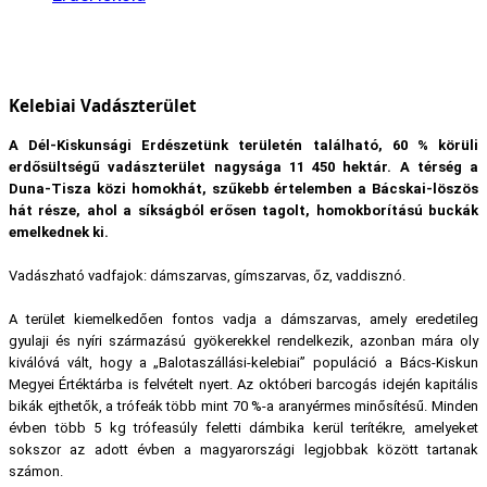
Kelebiai Vadászterület
A Dél-Kiskunsági Erdészetünk területén található, 60 % körüli
erdősültségű vadászterület nagysága 11 450 hektár. A térség a
Duna-Tisza közi homokhát, szűkebb értelemben a Bácskai-löszös
hát része, ahol a síkságból erősen tagolt, homokborítású buckák
emelkednek ki.
Vadászható vadfajok: dámszarvas, gímszarvas, őz, vaddisznó.
A terület kiemelkedően fontos vadja a dámszarvas, amely eredetileg
gyulaji és nyíri származású gyökerekkel rendelkezik, azonban mára oly
kiválóvá vált, hogy a „Balotaszállási-kelebiai” populáció a Bács-Kiskun
Megyei Értéktárba is felvételt nyert. Az októberi barcogás idején kapitális
bikák ejthetők, a trófeák több mint 70 %-a aranyérmes minősítésű. Minden
évben több 5 kg trófeasúly feletti dámbika kerül terítékre, amelyeket
sokszor az adott évben a magyarországi legjobbak között tartanak
számon.