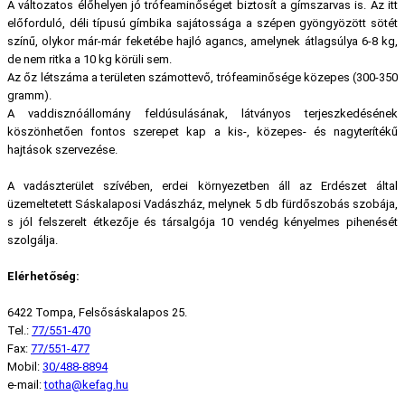
A változatos élőhelyen jó trófeaminőséget biztosít a gímszarvas is. Az itt
előforduló, déli típusú gímbika sajátossága a szépen gyöngyözött sötét
színű, olykor már-már feketébe hajló agancs, amelynek átlagsúlya 6-8 kg,
de nem ritka a 10 kg körüli sem.
Az őz létszáma a területen számottevő, trófeaminősége közepes (300-350
gramm).
A vaddisznóállomány feldúsulásának, látványos terjeszkedésének
köszönhetően fontos szerepet kap a kis-, közepes- és nagyterítékű
hajtások szervezése.
A vadászterület szívében, erdei környezetben áll az Erdészet által
üzemeltetett Sáskalaposi Vadászház, melynek 5 db fürdőszobás szobája,
s jól felszerelt étkezője és társalgója 10 vendég kényelmes pihenését
szolgálja.
Elérhetőség:
6422 Tompa, Felsősáskalapos 25.
Tel.:
77/551-470
Fax:
77/551-477
Mobil:
30/488-8894
e-mail:
totha@kefag.hu