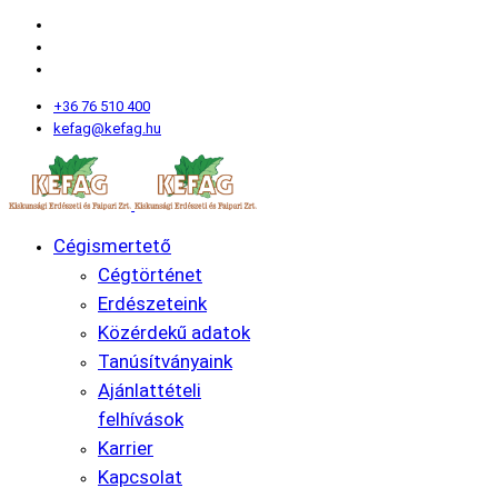
+36 76 510 400
kefag@kefag.hu
Cégismertető
Cégtörténet
Erdészeteink
Közérdekű adatok
Tanúsítványaink
Ajánlattételi
felhívások
Karrier
Kapcsolat