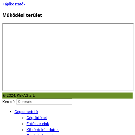
Tájékoztatók
Működési terület
© 2024. KEFAG Zrt.
Keresés
Cégismertető
Cégtörténet
Erdészeteink
Közérdekű adatok