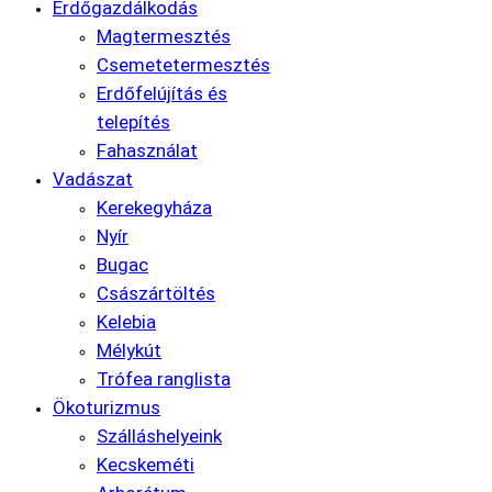
Erdőgazdálkodás
Magtermesztés
Csemetetermesztés
Erdőfelújítás és
telepítés
Fahasználat
Vadászat
Kerekegyháza
Nyír
Bugac
Császártöltés
Kelebia
Mélykút
Trófea ranglista
Ökoturizmus
Szálláshelyeink
Kecskeméti