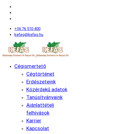
+36 76 510 400
kefag@kefag.hu
Cégismertető
Cégtörténet
Erdészeteink
Közérdekű adatok
Tanúsítványaink
Ajánlattételi
felhívások
Karrier
Kapcsolat