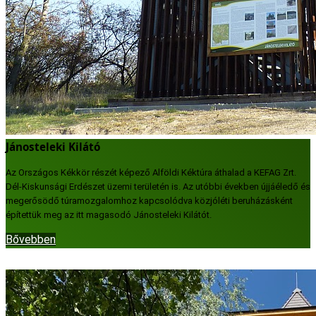
Jánosteleki Kilátó
Az Országos Kékkör részét képező Alföldi Kéktúra áthalad a KEFAG Zrt.
Dél-Kiskunsági Erdészet üzemi területén is. Az utóbbi években újjáéledő és
megerősödő túramozgalomhoz kapcsolódva közjóléti beruházásként
építettük meg az itt magasodó Jánosteleki Kilátót.
Bővebben