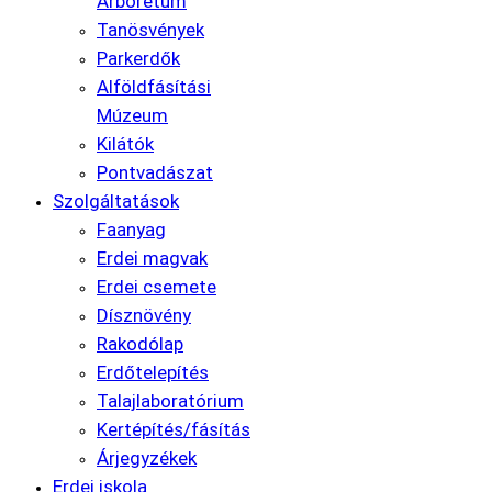
Arborétum
Tanösvények
Parkerdők
Alföldfásítási
Múzeum
Kilátók
Pontvadászat
Szolgáltatások
Faanyag
Erdei magvak
Erdei csemete
Dísznövény
Rakodólap
Erdőtelepítés
Talajlaboratórium
Kertépítés/fásítás
Árjegyzékek
Erdei iskola