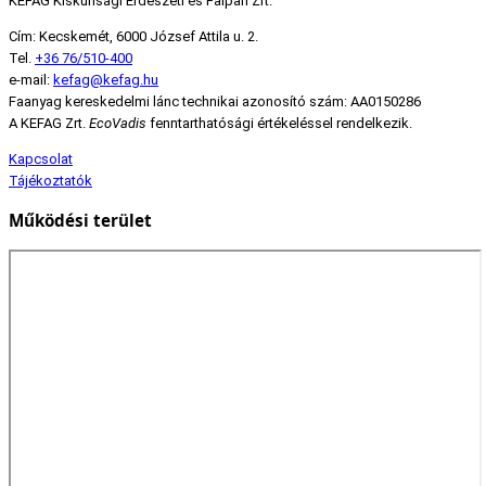
KEFAG Kiskunsági Erdészeti és Faipari Zrt.
Cím: Kecskemét, 6000 József Attila u. 2.
Tel.
+36 76/510-400
e-mail:
kefag@kefag.hu
Faanyag kereskedelmi lánc technikai azonosító szám: AA0150286
A KEFAG Zrt.
EcoVadis
fenntarthatósági értékeléssel rendelkezik.
Kapcsolat
Tájékoztatók
Működési terület