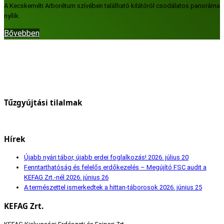
A Kecskeméti Arborétum szívében található kilátóról csodálatos panoráma
nyílik.
Bővebben
Tűzgyújtási tilalmak
Hírek
Újabb nyári tábor, újabb erdei foglalkozás!
2026. július 20
Fenntarthatóság és felelős erdőkezelés – Megújító FSC audit a
KEFAG Zrt.-nél
2026. június 26
A természettel ismerkedtek a hittan-táborosok
2026. június 25
KEFAG Zrt.