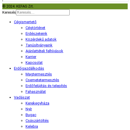
© 2024. KEFAG Zrt.
Keresés
Cégismertető
Cégtörténet
Erdészeteink
Közérdekű adatok
Tanúsítványaink
Ajánlattételi felhívások
Karrier
Kapcsolat
Erdőgazdálkodás
Magtermesztés
Csemetetermesztés
Erdőfelújítás és telepítés
Fahasználat
Vadászat
Kerekegyháza
Nyír
Bugac
Császártöltés
Kelebia