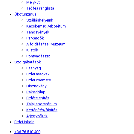
Mélykút
Trófea ranglista
Ökoturizmus
Szálláshelyeink
Kecskeméti Arborétum
Tanösvények
Parkerdők
Alföldfásítási Múzeum
Kilátók
Pontvadászat
Szolgáltatások
Faanyag
Erdei magvak
Erdei csemete
Dísznövény
Rakodólap
Erdőtelepítés
Talajlaboratórium
Kertépítés/fásítás
Árjegyzékek
Erdei iskola
+36 76 510 400