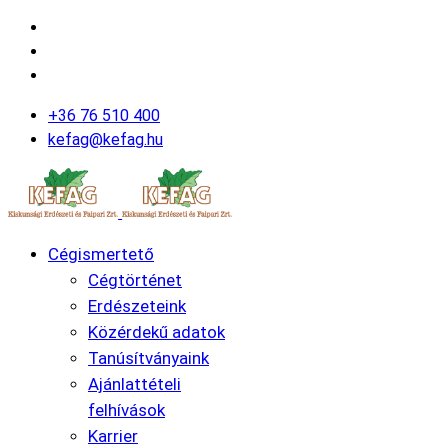
+36 76 510 400
kefag@kefag.hu
Cégismertető
Cégtörténet
Erdészeteink
Közérdekű adatok
Tanúsítványaink
Ajánlattételi
felhívások
Karrier