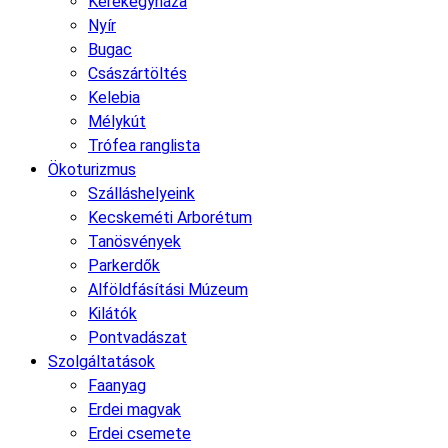
Kerekegyháza
Nyír
Bugac
Császártöltés
Kelebia
Mélykút
Trófea ranglista
Ökoturizmus
Szálláshelyeink
Kecskeméti Arborétum
Tanösvények
Parkerdők
Alföldfásítási Múzeum
Kilátók
Pontvadászat
Szolgáltatások
Faanyag
Erdei magvak
Erdei csemete