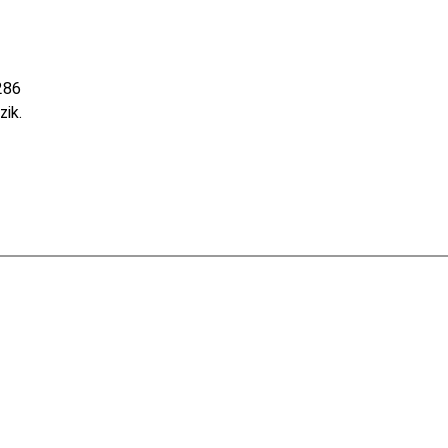
286
zik.