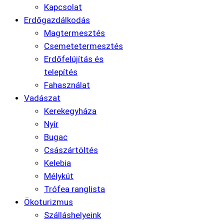
Kapcsolat
Erdőgazdálkodás
Magtermesztés
Csemetetermesztés
Erdőfelújítás és
telepítés
Fahasználat
Vadászat
Kerekegyháza
Nyír
Bugac
Császártöltés
Kelebia
Mélykút
Trófea ranglista
Ökoturizmus
Szálláshelyeink