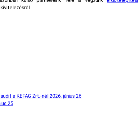
l azonban külső partnereink felé is végzünk
erdőtelepítési
kivitelezésről.
audit a KEFAG Zrt.-nél
2026. június 26
nius 25