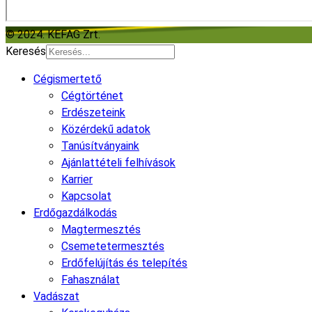
© 2024. KEFAG Zrt.
Keresés
Cégismertető
Cégtörténet
Erdészeteink
Közérdekű adatok
Tanúsítványaink
Ajánlattételi felhívások
Karrier
Kapcsolat
Erdőgazdálkodás
Magtermesztés
Csemetetermesztés
Erdőfelújítás és telepítés
Fahasználat
Vadászat