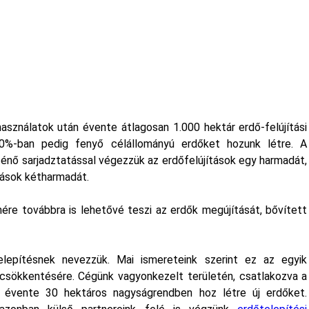
használatok után évente átlagosan 1.000 hektár erdő-felújítási
0%-ban pedig fenyő célállományú erdőket hozunk létre. A
ténő sarjadztatással végezzük az erdőfelújítások egy harmadát,
tások kétharmadát.
nére továbbra is lehetővé teszi az erdők megújítását, bővített
elepítésnek nevezzük. Mai ismereteink szerint ez az egyik
csökkentésére. Cégünk vagyonkezelt területén, csatlakozva a
z, évente 30 hektáros nagyságrendben hoz létre új erdőket.