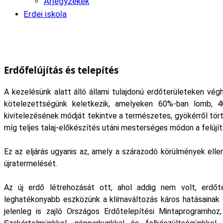
Árjegyzékek
Erdei iskola
Erdőfelújítás és telepítés
A kezelésünk alatt álló állami tulajdonú erdőterületeken vég
kötelezettségünk keletkezik, amelyeken 60%-ban lomb, 4
kivitelezésének módját tekintve a természetes, gyökérről tör
míg teljes talaj-előkészítés utáni mesterséges módon a felújí
Ez az eljárás ugyanis az, amely a szárazodó körülmények elle
újratermelését.
Az új erdő létrehozását ott, ahol addig nem volt, erdőt
leghatékonyabb eszközünk a klímaváltozás káros hatásainak 
jelenleg is zajló Országos Erdőtelepítési Mintaprogramho