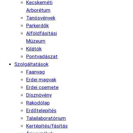
Kecskeméti
Arborétum
Tanösvények
Parkerdők
Alföldfásítási
Múzeum
Kilátók
Pontvadászat
Szolgáltatások
Faanyag
Erdei magvak
Erdei csemete
Dísznövény
Rakodólap
Erdőtelepítés
Talajlaboratórium
Kertépítés/fásítás