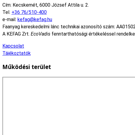
Cím: Kecskemét, 6000 József Attila u. 2.
Tel.
+36 76/510-400
e-mail:
kefag@kefag.hu
Faanyag kereskedelmi lánc technikai azonosító szám: AA0150
A KEFAG Zrt.
EcoVadis
fenntarthatósági értékeléssel rendelke
Kapcsolat
Tájékoztatók
Működési terület