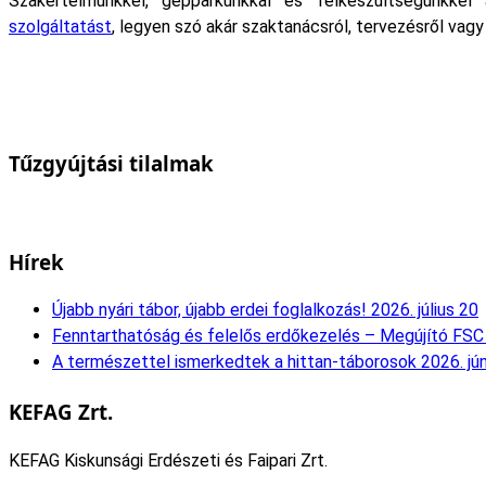
Szakértelmünkkel, gépparkunkkal és felkészültségünkke
szolgáltatást
, legyen szó akár szaktanácsról, tervezésről vagy 
Tűzgyújtási tilalmak
Hírek
Újabb nyári tábor, újabb erdei foglalkozás!
2026. július 20
Fenntarthatóság és felelős erdőkezelés – Megújító FSC 
A természettel ismerkedtek a hittan-táborosok
2026. jú
KEFAG Zrt.
KEFAG Kiskunsági Erdészeti és Faipari Zrt.