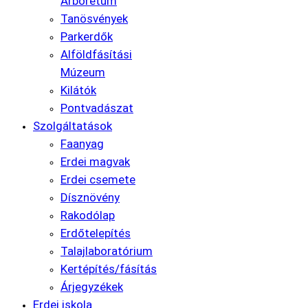
Arborétum
Tanösvények
Parkerdők
Alföldfásítási
Múzeum
Kilátók
Pontvadászat
Szolgáltatások
Faanyag
Erdei magvak
Erdei csemete
Dísznövény
Rakodólap
Erdőtelepítés
Talajlaboratórium
Kertépítés/fásítás
Árjegyzékek
Erdei iskola