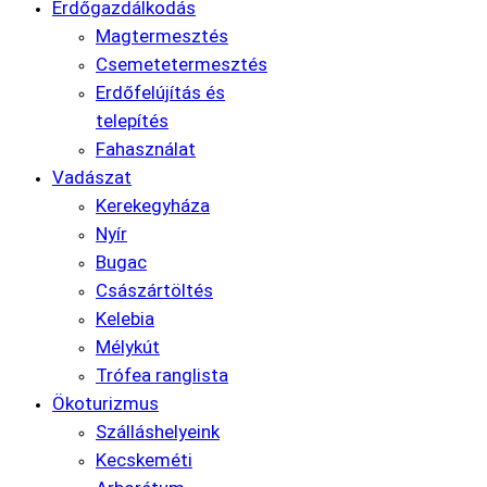
Erdőgazdálkodás
Magtermesztés
Csemetetermesztés
Erdőfelújítás és
telepítés
Fahasználat
Vadászat
Kerekegyháza
Nyír
Bugac
Császártöltés
Kelebia
Mélykút
Trófea ranglista
Ökoturizmus
Szálláshelyeink
Kecskeméti