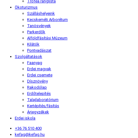
Trófea ranglista
Ökoturizmus
Szálláshelyeink
Kecskeméti Arborétum
Tanösvények
Parkerdők
Alföldfásítási Múzeum
Kilátók
Pontvadászat
Szolgáltatások
Faanyag
Erdei magvak
Erdei csemete
Dísznövény
Rakodólap
Erdőtelepítés
Talajlaboratórium
Kertépítés/fásítás
Árjegyzékek
Erdei iskola
+36 76 510 400
kefag@kefag.hu