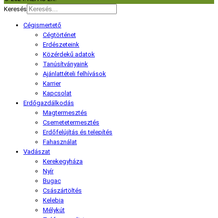
Keresés
Cégismertető
Cégtörténet
Erdészeteink
Közérdekű adatok
Tanúsítványaink
Ajánlattételi felhívások
Karrier
Kapcsolat
Erdőgazdálkodás
Magtermesztés
Csemetetermesztés
Erdőfelújítás és telepítés
Fahasználat
Vadászat
Kerekegyháza
Nyír
Bugac
Császártöltés
Kelebia
Mélykút