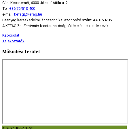
Cím: Kecskemét, 6000 József Attila u. 2.
Tel.
+36 76/510-400
e-mail:
kefag@kefag.hu
Faanyag kereskedelmi lánc technikai azonosító szám: AA0150286
A KEFAG Zrt.
EcoVadis
fenntarthatósági értékeléssel rendelkezik.
Kapcsolat
Tájékoztatók
Működési terület
© 2024. KEFAG Zrt.