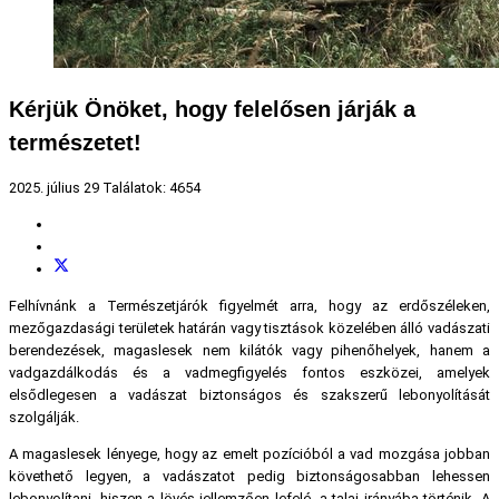
Kérjük Önöket, hogy felelősen járják a
természetet!
2025. július 29
Találatok: 4654
Felhívnánk a Természetjárók figyelmét arra, hogy az erdőszéleken,
mezőgazdasági területek határán vagy tisztások közelében álló vadászati
berendezések, magaslesek nem kilátók vagy pihenőhelyek, hanem a
vadgazdálkodás és a vadmegfigyelés fontos eszközei, amelyek
elsődlegesen a vadászat biztonságos és szakszerű lebonyolítását
szolgálják.
A magaslesek lényege, hogy az emelt pozícióból a vad mozgása jobban
követhető legyen, a vadászatot pedig biztonságosabban lehessen
lebonyolítani, hiszen a lövés jellemzően lefelé, a talaj irányába történik. A