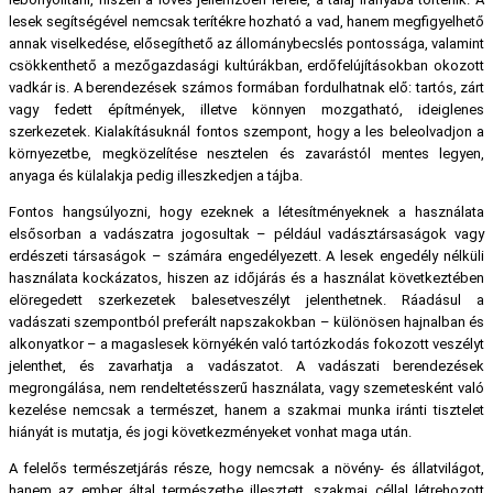
lesek segítségével nemcsak terítékre hozható a vad, hanem megfigyelhető
annak viselkedése, elősegíthető az állománybecslés pontossága, valamint
csökkenthető a mezőgazdasági kultúrákban, erdőfelújításokban okozott
vadkár is. A berendezések számos formában fordulhatnak elő: tartós, zárt
vagy fedett építmények, illetve könnyen mozgatható, ideiglenes
szerkezetek. Kialakításuknál fontos szempont, hogy a les beleolvadjon a
környezetbe, megközelítése nesztelen és zavarástól mentes legyen,
anyaga és külalakja pedig illeszkedjen a tájba.
Fontos hangsúlyozni, hogy ezeknek a létesítményeknek a használata
elsősorban a vadászatra jogosultak – például vadásztársaságok vagy
erdészeti társaságok – számára engedélyezett. A lesek engedély nélküli
használata kockázatos, hiszen az időjárás és a használat következtében
elöregedett szerkezetek balesetveszélyt jelenthetnek. Ráadásul a
vadászati szempontból preferált napszakokban – különösen hajnalban és
alkonyatkor – a magaslesek környékén való tartózkodás fokozott veszélyt
jelenthet, és zavarhatja a vadászatot. A vadászati berendezések
megrongálása, nem rendeltetésszerű használata, vagy szemetesként való
kezelése nemcsak a természet, hanem a szakmai munka iránti tisztelet
hiányát is mutatja, és jogi következményeket vonhat maga után.
A felelős természetjárás része, hogy nemcsak a növény- és állatvilágot,
hanem az ember által természetbe illesztett, szakmai céllal létrehozott