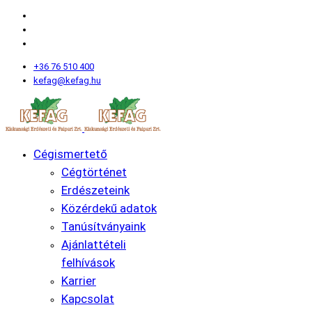
+36 76 510 400
kefag@kefag.hu
Cégismertető
Cégtörténet
Erdészeteink
Közérdekű adatok
Tanúsítványaink
Ajánlattételi
felhívások
Karrier
Kapcsolat