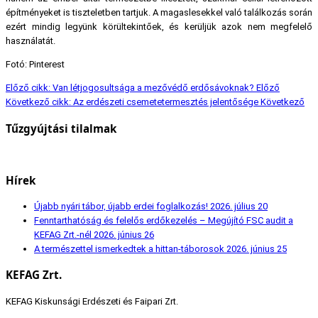
építményeket is tiszteletben tartjuk. A magaslesekkel való találkozás során
ezért mindig legyünk körültekintőek, és kerüljük azok nem megfelelő
használatát.
Fotó: Pinterest
Előző cikk: Van létjogosultsága a mezővédő erdősávoknak?
Előző
Következő cikk: Az erdészeti csemetetermesztés jelentősége
Következő
Tűzgyújtási tilalmak
Hírek
Újabb nyári tábor, újabb erdei foglalkozás!
2026. július 20
Fenntarthatóság és felelős erdőkezelés – Megújító FSC audit a
KEFAG Zrt.-nél
2026. június 26
A természettel ismerkedtek a hittan-táborosok
2026. június 25
KEFAG Zrt.
KEFAG Kiskunsági Erdészeti és Faipari Zrt.