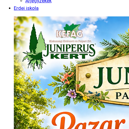
Árjegyzékek
Erdei iskola