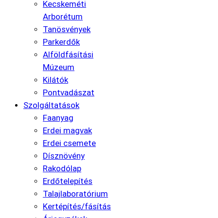
Kecskeméti
Arborétum
Tanösvények
Parkerdők
Alföldfásítási
Múzeum
Kilátók
Pontvadászat
Szolgáltatások
Faanyag
Erdei magvak
Erdei csemete
Dísznövény
Rakodólap
Erdőtelepítés
Talajlaboratórium
Kertépítés/fásítás