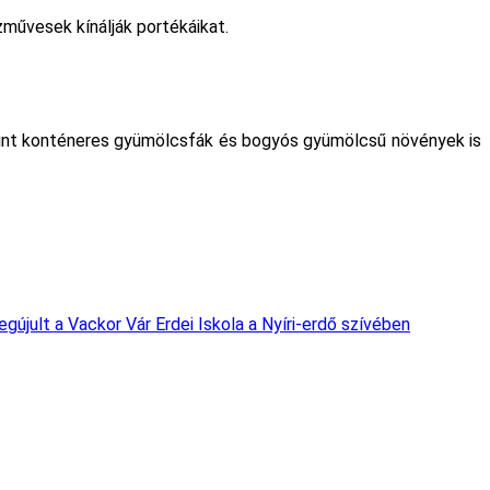
zművesek kínálják portékáikat.
lamint konténeres gyümölcsfák és bogyós gyümölcsű növények is
gújult a Vackor Vár Erdei Iskola a Nyíri-erdő szívében