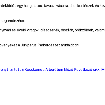
deklődőt egy hangulatos, tavaszi vásárra, ahol kertészek és ké
 megrendezésre.
ynyári és évelő virágok, díszcserjék, díszfák, örökzöldek, va
növényeket a Juniperus Parkerdészet árudájában!
ezvényt tartott a Kecskeméti Arborétum
Előző
Következő cikk: Me