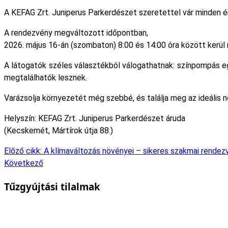
A KEFAG Zrt. Juniperus Parkerdészet szeretettel vár minden ér
A rendezvény
megváltozott időpontban
,
2026. május 16-án (szombaton) 8:00 és 14:00 óra között
kerül
A látogatók széles választékból válogathatnak: színpompás eg
megtalálhatók lesznek.
Varázsolja környezetét még szebbé, és találja meg az ideális 
Helyszín: KEFAG Zrt. Juniperus Parkerdészet áruda
(Kecskemét, Mártírok útja 88.)
Előző cikk: A klímaváltozás növényei – sikeres szakmai rend
Következő
Tűzgyújtási tilalmak