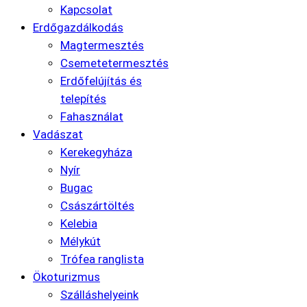
Kapcsolat
Erdőgazdálkodás
Magtermesztés
Csemetetermesztés
Erdőfelújítás és
telepítés
Fahasználat
Vadászat
Kerekegyháza
Nyír
Bugac
Császártöltés
Kelebia
Mélykút
Trófea ranglista
Ökoturizmus
Szálláshelyeink