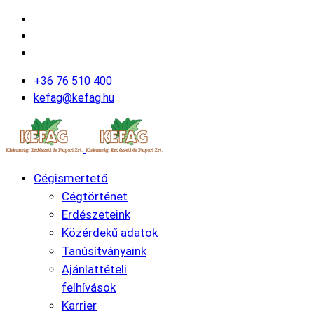
+36 76 510 400
kefag@kefag.hu
Cégismertető
Cégtörténet
Erdészeteink
Közérdekű adatok
Tanúsítványaink
Ajánlattételi
felhívások
Karrier