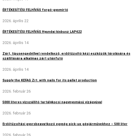
ÉRTÉKESÍTÉSI FELHÍVÁS forgó-gyomírtó
2026. április 22
ÉRTÉKESÍTÉSI FELHÍVÁS Hyundai kisbusz LAP422
2026. április 14
Zárt, típusengedéllyel rendelkező, erdőtűzoltó kézi eszközök tárolására és
szállítására alkalmas zárt utánfutó
2026. április 14
Supply the KEFAG Zrt. with nails for its pallet production
2026. február 26
5000 literes vízszállító tartálykocsi nagynyomású vízágyúval
2026. február 26
Erdőtűzoltási gyorsbeavatkozó egység pick-up gépjárművekhez – 500 liter
2026. február 26