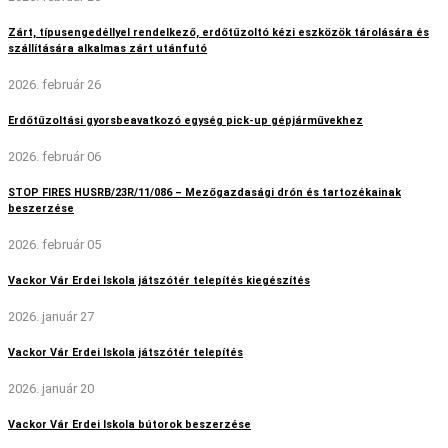
Zárt, típusengedéllyel rendelkező, erdőtűzoltó kézi eszközök tárolására és
szállítására alkalmas zárt utánfutó
2026. február 26
Erdőtűzoltási gyorsbeavatkozó egység pick-up gépjárművekhez
2026. február 06
STOP FIRES HUSRB/23R/11/086 – Mezőgazdasági drón és tartozékainak
beszerzése
2026. február 05
Vackor Vár Erdei Iskola játszótér telepítés kiegészítés
2026. január 27
Vackor Vár Erdei Iskola játszótér telepítés
2026. január 20
Vackor Vár Erdei Iskola bútorok beszerzése