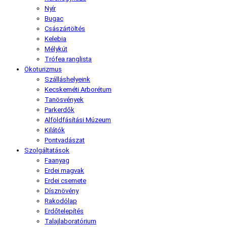
Nyír
Bugac
Császártöltés
Kelebia
Mélykút
Trófea ranglista
Ökoturizmus
Szálláshelyeink
Kecskeméti Arborétum
Tanösvények
Parkerdők
Alföldfásítási Múzeum
Kilátók
Pontvadászat
Szolgáltatások
Faanyag
Erdei magvak
Erdei csemete
Dísznövény
Rakodólap
Erdőtelepítés
Talajlaboratórium