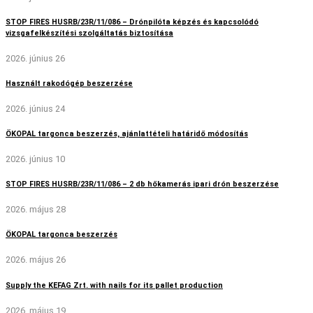
STOP FIRES HUSRB/23R/11/086 – Drónpilóta képzés és kapcsolódó
vizsgafelkészítési szolgáltatás biztosítása
2026. június 26
Használt rakodógép beszerzése
2026. június 24
ÖKOPAL targonca beszerzés, ajánlattételi határidő módosítás
2026. június 10
STOP FIRES HUSRB/23R/11/086 – 2 db hőkamerás ipari drón beszerzése
2026. május 28
ÖKOPAL targonca beszerzés
2026. május 26
Supply the KEFAG Zrt. with nails for its pallet production
2026. május 19