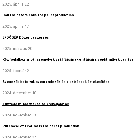
2025. április 22
Call for offers nails for pallet production
2025. április 17
ERDŐGÉP Dózer beszerzés
2025. március 20
Közfoglalkoztatott személyek szállításának ellátására gépjárművek bérlése
2025. február 21
Szegezőpisztolyok szegrendezők és alaktrészek értékesítése
2024. december 10
Tűzvédelmi időszakos felülvizsgálatok
2024. november 13
Purchase of EPAL nails for pallet production
2024. november 07