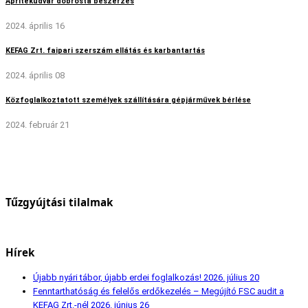
Aprítékudvar dobrosta beszerzés
2024. április 16
KEFAG Zrt. faipari szerszám ellátás és karbantartás
2024. április 08
Közfoglalkoztatott személyek szállítására gépjárművek bérlése
2024. február 21
Tűzgyújtási tilalmak
Hírek
Újabb nyári tábor, újabb erdei foglalkozás!
2026. július 20
Fenntarthatóság és felelős erdőkezelés – Megújító FSC audit a
KEFAG Zrt.-nél
2026. június 26