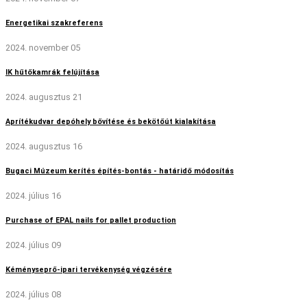
Energetikai szakreferens
2024. november 05
IK hűtőkamrák felújítása
2024. augusztus 21
Aprítékudvar depóhely bővítése és bekötőút kialakítása
2024. augusztus 16
Bugaci Múzeum kerítés építés-bontás - határidő módosítás
2024. július 16
Purchase of EPAL nails for pallet production
2024. július 09
Kéményseprő-ipari tervékenység végzésére
2024. július 08