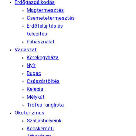
Erdőgazdálkodás
Magtermesztés
Csemetetermesztés
Erdőfelújítás és
telepítés
Fahasználat
Vadászat
Kerekegyháza
Nyír
Bugac
Császártöltés
Kelebia
Mélykút
Trófea ranglista
Ökoturizmus
Szálláshelyeink
Kecskeméti