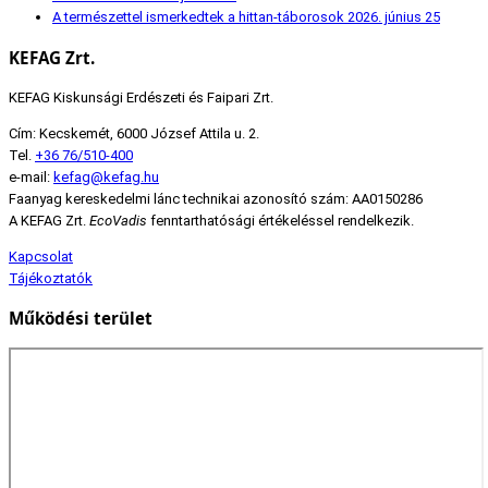
A természettel ismerkedtek a hittan-táborosok
2026. június 25
KEFAG Zrt.
KEFAG Kiskunsági Erdészeti és Faipari Zrt.
Cím: Kecskemét, 6000 József Attila u. 2.
Tel.
+36 76/510-400
e-mail:
kefag@kefag.hu
Faanyag kereskedelmi lánc technikai azonosító szám: AA0150286
A KEFAG Zrt.
EcoVadis
fenntarthatósági értékeléssel rendelkezik.
Kapcsolat
Tájékoztatók
Működési terület