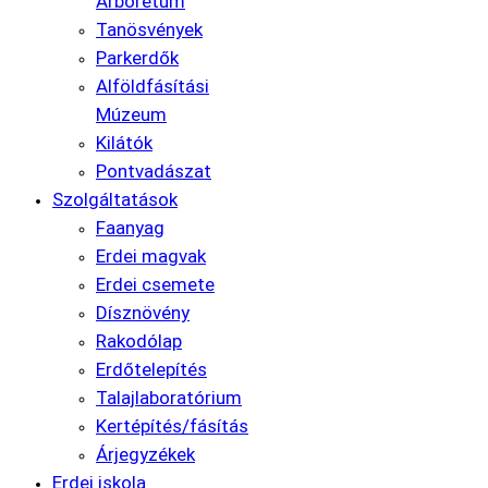
Arborétum
Tanösvények
Parkerdők
Alföldfásítási
Múzeum
Kilátók
Pontvadászat
Szolgáltatások
Faanyag
Erdei magvak
Erdei csemete
Dísznövény
Rakodólap
Erdőtelepítés
Talajlaboratórium
Kertépítés/fásítás
Árjegyzékek
Erdei iskola