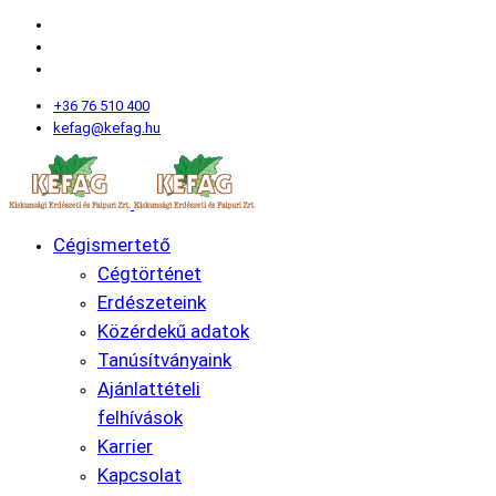
+36 76 510 400
kefag@kefag.hu
Cégismertető
Cégtörténet
Erdészeteink
Közérdekű adatok
Tanúsítványaink
Ajánlattételi
felhívások
Karrier
Kapcsolat