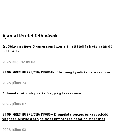
Ajánlattételei felhívások
Erdőtűz-megfigyelő kamerarendszer ajánlattételi felhívás határidő
módosítás
2026. augusztus 03
STOP FIRES HUSRB/23R/11/086 Erdőtűz megfigyelő kamera rendszer
2026. július 23
Automata rakodólap sarkaló egység beszerzése
2026. július 07
STOP FIRES HUSRB/23R/11/086 – Drónpilóta képzés és kapcsolódó
vizsgafelkészítési szolgáltatás biztosítása határidő módosítás
2026. július 03