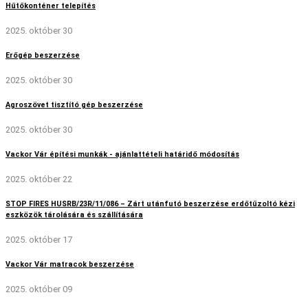
Hűtőkonténer telepítés
2025. október 30
Erőgép beszerzése
2025. október 30
Agroszövet tisztító gép beszerzése
2025. október 30
Vackor Vár építési munkák - ajánlattételi határidő módosítás
2025. október 22
STOP FIRES HUSRB/23R/11/086 – Zárt utánfutó beszerzése erdőtűzoltó kézi
eszközök tárolására és szállítására
2025. október 17
Vackor Vár matracok beszerzése
2025. október 09