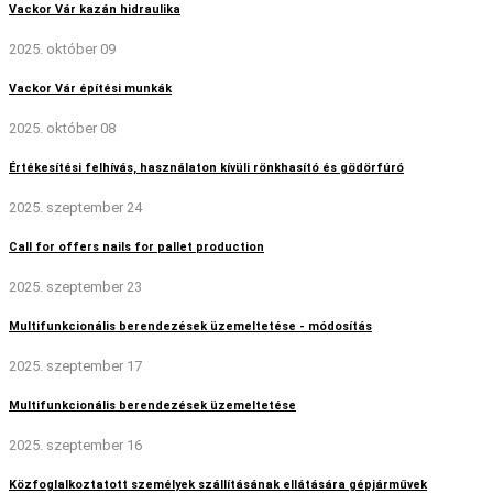
Vackor Vár kazán hidraulika
2025. október 09
Vackor Vár építési munkák
2025. október 08
Értékesítési felhívás, használaton kívüli rönkhasító és gödörfúró
2025. szeptember 24
Call for offers nails for pallet production
2025. szeptember 23
Multifunkcionális berendezések üzemeltetése - módosítás
2025. szeptember 17
Multifunkcionális berendezések üzemeltetése
2025. szeptember 16
Közfoglalkoztatott személyek szállításának ellátására gépjárművek