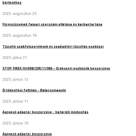
bérléséhez
2025. augusztus 25
Fűrészüzemek faipari szerszám ellátása és karbantartása
2025. augusztus 18
Tűzoltó szakfelszerelések és szabadtéri tűzoltás eszközei
2025. július 21
STOP FIRES HUSRB/23R/11/086 – Erdészeti eszközök beszerzése
2025. június 13
Értékesítési felhívás - Bálacsomagoló
2025. június 11
Ágnyeső adapter beszerzése - határidő módosítás
2025. június 10
Ágnyeső adapter beszerzése