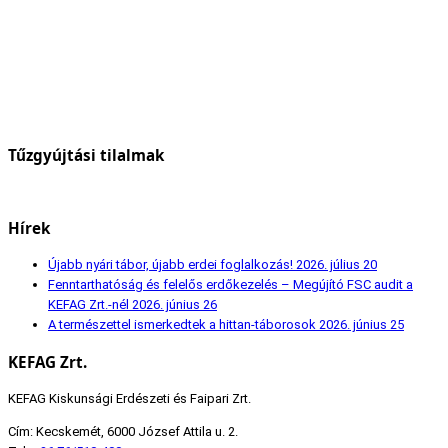
Tűzgyújtási tilalmak
Hírek
Újabb nyári tábor, újabb erdei foglalkozás!
2026. július 20
Fenntarthatóság és felelős erdőkezelés – Megújító FSC audit a
KEFAG Zrt.-nél
2026. június 26
A természettel ismerkedtek a hittan-táborosok
2026. június 25
KEFAG Zrt.
KEFAG Kiskunsági Erdészeti és Faipari Zrt.
Cím: Kecskemét, 6000 József Attila u. 2.