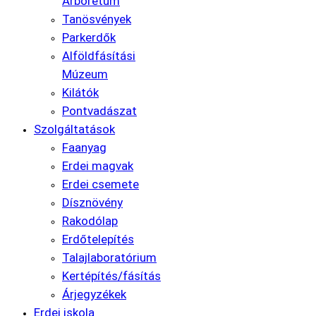
Arborétum
Tanösvények
Parkerdők
Alföldfásítási
Múzeum
Kilátók
Pontvadászat
Szolgáltatások
Faanyag
Erdei magvak
Erdei csemete
Dísznövény
Rakodólap
Erdőtelepítés
Talajlaboratórium
Kertépítés/fásítás
Árjegyzékek
Erdei iskola