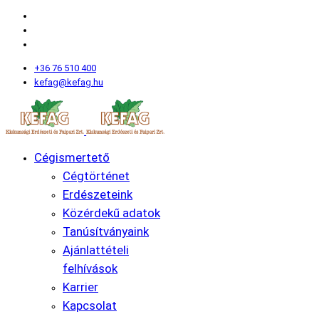
+36 76 510 400
kefag@kefag.hu
Cégismertető
Cégtörténet
Erdészeteink
Közérdekű adatok
Tanúsítványaink
Ajánlattételi
felhívások
Karrier
Kapcsolat