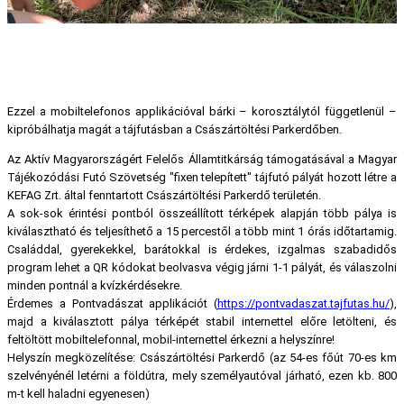
Ezzel a mobiltelefonos applikációval bárki – korosztálytól függetlenül –
kipróbálhatja magát a tájfutásban a Császártöltési Parkerdőben.
Az Aktív Magyarországért Felelős Államtitkárság támogatásával a Magyar
Tájékozódási Futó Szövetség "fixen telepített" tájfutó pályát hozott létre a
KEFAG Zrt. által fenntartott Császártöltési Parkerdő területén.
A sok-sok érintési pontból összeállított térképek alapján több pálya is
kiválasztható és teljesíthető a 15 percestől a több mint 1 órás időtartamig.
Családdal, gyerekekkel, barátokkal is érdekes, izgalmas szabadidős
program lehet a QR kódokat beolvasva végig járni 1-1 pályát, és válaszolni
minden pontnál a kvízkérdésekre.
Érdemes a Pontvadászat applikációt (
https://pontvadaszat.tajfutas.hu/
),
majd a kiválasztott pálya térképét stabil internettel előre letölteni, és
feltöltött mobiltelefonnal, mobil-internettel érkezni a helyszínre!
Helyszín megközelítése: Császártöltési Parkerdő (az 54-es főút 70-es km
szelvényénél letérni a földútra, mely személyautóval járható, ezen kb. 800
m-t kell haladni egyenesen)