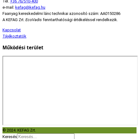
Tel.
+36 76/510-400
e-mail:
kefag@kefag.hu
Faanyag kereskedelmi lánc technikai azonosító szám: AA0150286
A KEFAG Zrt.
EcoVadis
fenntarthatósági értékeléssel rendelkezik.
Kapcsolat
Tájékoztatók
Működési terület
© 2024. KEFAG Zrt.
Keresés