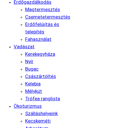
Erdőgazdálkodás
Magtermesztés
Csemetetermesztés
Erdőfelújítás és
telepítés
Fahasználat
Vadászat
Kerekegyháza
Nyír
Bugac
Császártöltés
Kelebia
Mélykút
Trófea ranglista
Ökoturizmus
Szálláshelyeink
Kecskeméti