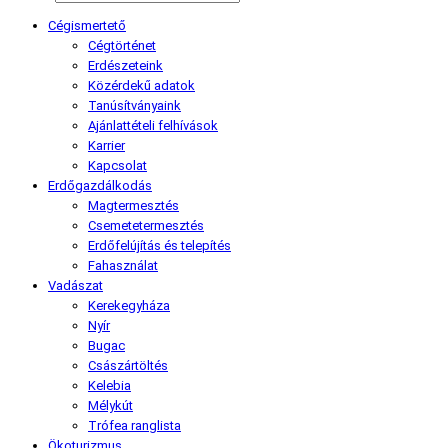
Cégismertető
Cégtörténet
Erdészeteink
Közérdekű adatok
Tanúsítványaink
Ajánlattételi felhívások
Karrier
Kapcsolat
Erdőgazdálkodás
Magtermesztés
Csemetetermesztés
Erdőfelújítás és telepítés
Fahasználat
Vadászat
Kerekegyháza
Nyír
Bugac
Császártöltés
Kelebia
Mélykút
Trófea ranglista
Ökoturizmus