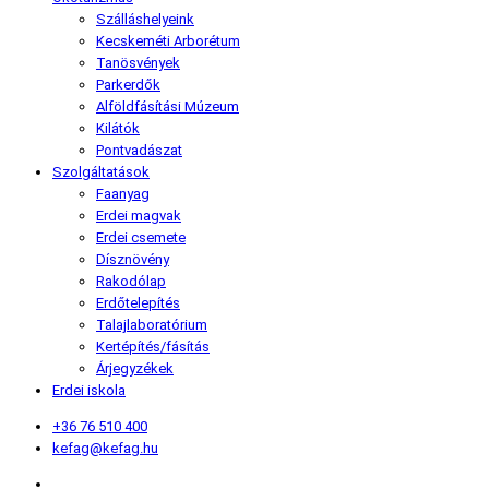
Szálláshelyeink
Kecskeméti Arborétum
Tanösvények
Parkerdők
Alföldfásítási Múzeum
Kilátók
Pontvadászat
Szolgáltatások
Faanyag
Erdei magvak
Erdei csemete
Dísznövény
Rakodólap
Erdőtelepítés
Talajlaboratórium
Kertépítés/fásítás
Árjegyzékek
Erdei iskola
+36 76 510 400
kefag@kefag.hu