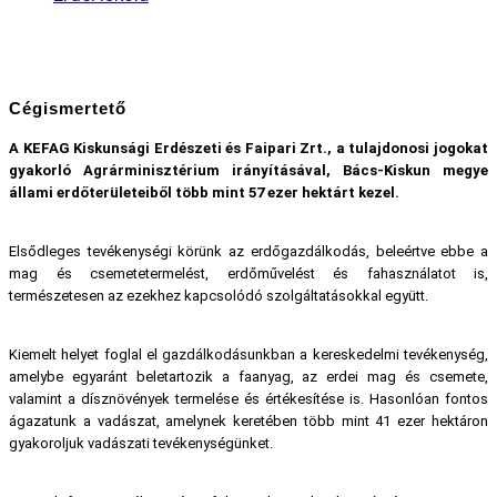
Cégismertető
A KEFAG Kiskunsági Erdészeti és Faipari Zrt., a tulajdonosi jogokat
gyakorló Agrárminisztérium irányításával, Bács-Kiskun megye
állami erdőterületeiből több mint 57 ezer hektárt kezel.
Elsődleges tevékenységi körünk az erdőgazdálkodás, beleértve ebbe a
mag és csemetetermelést, erdőművelést és fahasználatot is,
természetesen az ezekhez kapcsolódó szolgáltatásokkal együtt.
Kiemelt helyet foglal el gazdálkodásunkban a kereskedelmi tevékenység,
amelybe egyaránt beletartozik a faanyag, az erdei mag és csemete,
valamint a dísznövények termelése és értékesítése is. Hasonlóan fontos
ágazatunk a vadászat, amelynek keretében több mint 41 ezer hektáron
gyakoroljuk vadászati tevékenységünket.