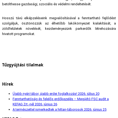
betölthesse gazdasági, szociális és védelmi rendeltetését.
Hosszú távú elképzeléseink megvalósításával a fenntartható fejlődést
szolgáljuk, ösztönözzük az élhetőbb lakókörnyezet kialakítását, a
zöldfelületek növelését, kezdeményezünk parkerdők létrehozására
hivatott programokat.
Tűzgyújtási tilalmak
Hírek
Újabb nyári tábor, újabb erdei foglalkozás!
2026. július 20
Fenntarthatóság és felelős erdőkezelés – Megújító FSC audit a
KEFAG Zrt.-nél
2026. június 26
A természettel ismerkedtek a hittan-táborosok
2026. június 25