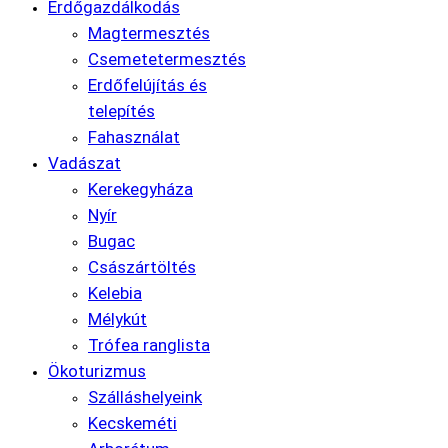
Erdőgazdálkodás
Magtermesztés
Csemetetermesztés
Erdőfelújítás és
telepítés
Fahasználat
Vadászat
Kerekegyháza
Nyír
Bugac
Császártöltés
Kelebia
Mélykút
Trófea ranglista
Ökoturizmus
Szálláshelyeink
Kecskeméti