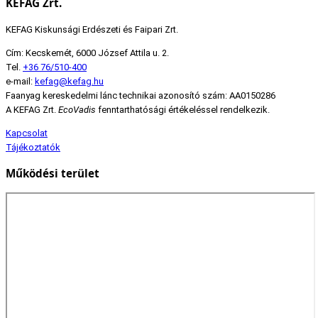
KEFAG Zrt.
KEFAG Kiskunsági Erdészeti és Faipari Zrt.
Cím: Kecskemét, 6000 József Attila u. 2.
Tel.
+36 76/510-400
e-mail:
kefag@kefag.hu
Faanyag kereskedelmi lánc technikai azonosító szám: AA0150286
A KEFAG Zrt.
EcoVadis
fenntarthatósági értékeléssel rendelkezik.
Kapcsolat
Tájékoztatók
Működési terület