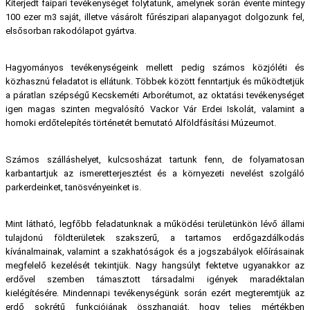
Kiterjedt faipari tevékenységet folytatunk, amelynek során évente mintegy
100 ezer m3 saját, illetve vásárolt fűrészipari alapanyagot dolgozunk fel,
elsősorban rakodólapot gyártva.
Hagyományos tevékenységeink mellett pedig számos közjóléti és
közhasznú feladatot is ellátunk. Többek között fenntartjuk és működtetjük
a páratlan szépségű Kecskeméti Arborétumot, az oktatási tevékenységet
igen magas szinten megvalósító Vackor Vár Erdei Iskolát, valamint a
homoki erdőtelepítés történetét bemutató Alföldfásítási Múzeumot.
Számos szálláshelyet, kulcsosházat tartunk fenn, de folyamatosan
karbantartjuk az ismeretterjesztést és a környezeti nevelést szolgáló
parkerdeinket, tanösvényeinket is.
Mint látható, legfőbb feladatunknak a működési területünkön lévő állami
tulajdonú földterületek szakszerű, a tartamos erdőgazdálkodás
kívánalmainak, valamint a szakhatóságok és a jogszabályok előírásainak
megfelelő kezelését tekintjük. Nagy hangsúlyt fektetve ugyanakkor az
erdővel szemben támasztott társadalmi igények maradéktalan
kielégítésére. Mindennapi tevékenységünk során ezért megteremtjük az
erdő sokrétű funkciójának összhangját, hogy teljes mértékben