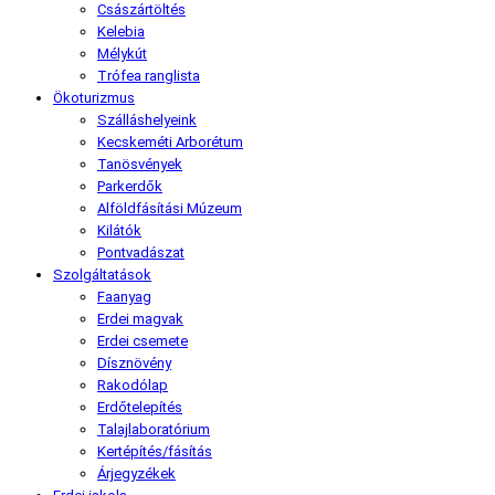
Császártöltés
Kelebia
Mélykút
Trófea ranglista
Ökoturizmus
Szálláshelyeink
Kecskeméti Arborétum
Tanösvények
Parkerdők
Alföldfásítási Múzeum
Kilátók
Pontvadászat
Szolgáltatások
Faanyag
Erdei magvak
Erdei csemete
Dísznövény
Rakodólap
Erdőtelepítés
Talajlaboratórium
Kertépítés/fásítás
Árjegyzékek