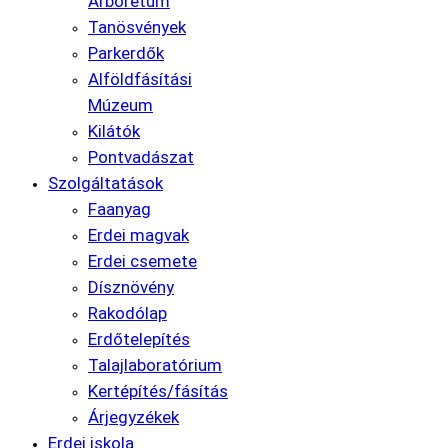
Arborétum
Tanösvények
Parkerdők
Alföldfásítási
Múzeum
Kilátók
Pontvadászat
Szolgáltatások
Faanyag
Erdei magvak
Erdei csemete
Dísznövény
Rakodólap
Erdőtelepítés
Talajlaboratórium
Kertépítés/fásítás
Árjegyzékek
Erdei iskola