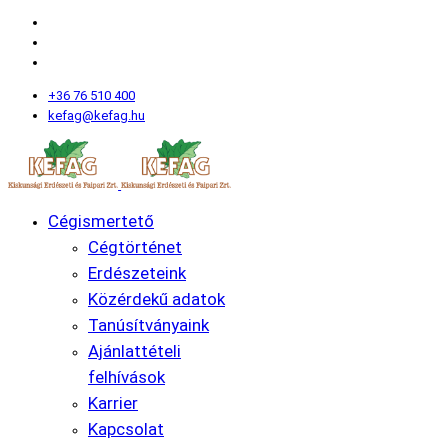
+36 76 510 400
kefag@kefag.hu
Cégismertető
Cégtörténet
Erdészeteink
Közérdekű adatok
Tanúsítványaink
Ajánlattételi
felhívások
Karrier
Kapcsolat