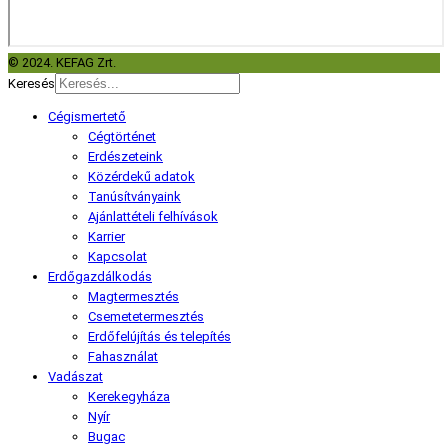
© 2024. KEFAG Zrt.
Keresés
Cégismertető
Cégtörténet
Erdészeteink
Közérdekű adatok
Tanúsítványaink
Ajánlattételi felhívások
Karrier
Kapcsolat
Erdőgazdálkodás
Magtermesztés
Csemetetermesztés
Erdőfelújítás és telepítés
Fahasználat
Vadászat
Kerekegyháza
Nyír
Bugac