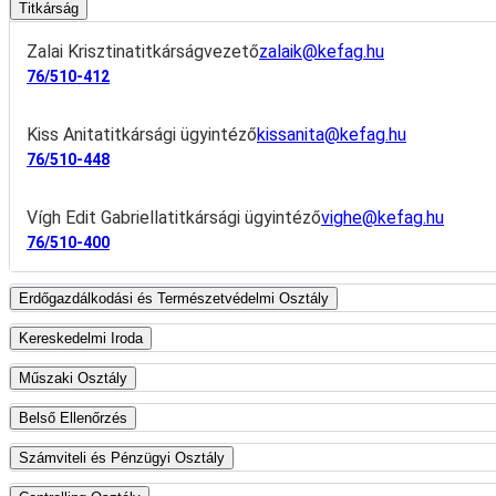
Titkárság
Zalai Krisztina
titkárságvezető
zalaik@kefag.hu
76/510-412
Kiss Anita
titkársági ügyintéző
kissanita@kefag.hu
76/510-448
Vígh Edit Gabriella
titkársági ügyintéző
vighe@kefag.hu
76/510-400
Erdőgazdálkodási és Természetvédelmi Osztály
Kereskedelmi Iroda
Műszaki Osztály
Belső Ellenőrzés
Számviteli és Pénzügyi Osztály