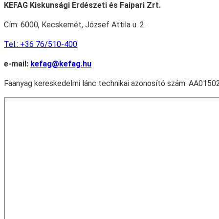
KEFAG Kiskunsági Erdészeti és Faipari Zrt.
Cím: 6000, Kecskemét, József Attila u. 2.
Tel.: +36 76/510-400
e-mail:
kefag@kefag.hu
Faanyag kereskedelmi lánc technikai azonosító szám: AA0150