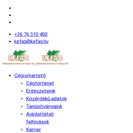
+36 76 510 400
kefag@kefag.hu
Cégismertető
Cégtörténet
Erdészeteink
Közérdekű adatok
Tanúsítványaink
Ajánlattételi
felhívások
Karrier