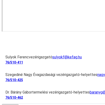
Sulyok Ferenc
vezérigazgató
sulyokf@kefag.hu
76/510-411
Szegediné Nagy Éva
gazdasági vezérigazgató-helyettes
nag
76/510-425
Dr. Bárány Gábor
termelési vezérigazgató-helyettes
baranyg@
76/510-462