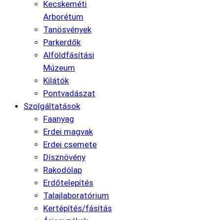
Kecskeméti
Arborétum
Tanösvények
Parkerdők
Alföldfásítási
Múzeum
Kilátók
Pontvadászat
Szolgáltatások
Faanyag
Erdei magvak
Erdei csemete
Dísznövény
Rakodólap
Erdőtelepítés
Talajlaboratórium
Kertépítés/fásítás