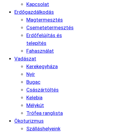
Kapcsolat
Erdőgazdálkodás
Magtermesztés
Csemetetermesztés
Erdőfelújítás és
telepítés
Fahasználat
Vadászat
Kerekegyháza
Nyír
Bugac
Császártöltés
Kelebia
Mélykút
Trófea ranglista
Ökoturizmus
Szálláshelyeink