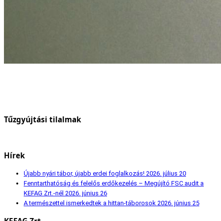
Tűzgyújtási tilalmak
Hírek
Újabb nyári tábor, újabb erdei foglalkozás!
2026. július 20
Fenntarthatóság és felelős erdőkezelés – Megújító FSC audit a
KEFAG Zrt.-nél
2026. június 26
A természettel ismerkedtek a hittan-táborosok
2026. június 25