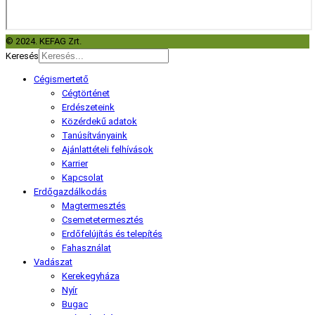
© 2024. KEFAG Zrt.
Keresés
Cégismertető
Cégtörténet
Erdészeteink
Közérdekű adatok
Tanúsítványaink
Ajánlattételi felhívások
Karrier
Kapcsolat
Erdőgazdálkodás
Magtermesztés
Csemetetermesztés
Erdőfelújítás és telepítés
Fahasználat
Vadászat
Kerekegyháza
Nyír
Bugac