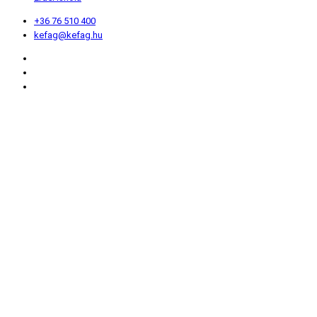
+36 76 510 400
kefag@kefag.hu