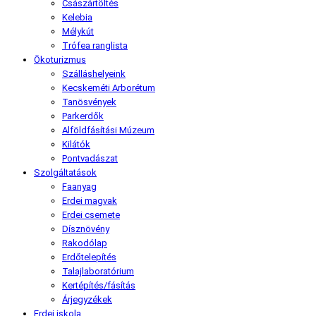
Császártöltés
Kelebia
Mélykút
Trófea ranglista
Ökoturizmus
Szálláshelyeink
Kecskeméti Arborétum
Tanösvények
Parkerdők
Alföldfásítási Múzeum
Kilátók
Pontvadászat
Szolgáltatások
Faanyag
Erdei magvak
Erdei csemete
Dísznövény
Rakodólap
Erdőtelepítés
Talajlaboratórium
Kertépítés/fásítás
Árjegyzékek
Erdei iskola