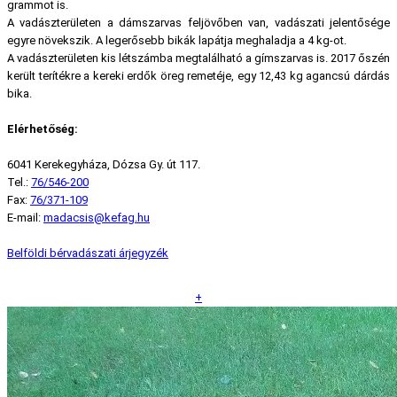
grammot is.
A vadászterületen a dámszarvas feljövőben van, vadászati jelentősége
egyre növekszik. A legerősebb bikák lapátja meghaladja a 4 kg-ot.
A vadászterületen kis létszámba megtalálható a gímszarvas is. 2017 őszén
került terítékre a kereki erdők öreg remetéje, egy 12,43 kg agancsú dárdás
bika.
Elérhetőség:
6041 Kerekegyháza, Dózsa Gy. út 117.
Tel.:
76/546-200
Fax:
76/371-109
E-mail:
madacsis@kefag.hu
Belföldi bérvadászati árjegyzék
+