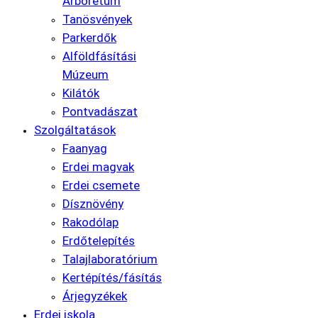
Arborétum
Tanösvények
Parkerdők
Alföldfásítási
Múzeum
Kilátók
Pontvadászat
Szolgáltatások
Faanyag
Erdei magvak
Erdei csemete
Dísznövény
Rakodólap
Erdőtelepítés
Talajlaboratórium
Kertépítés/fásítás
Árjegyzékek
Erdei iskola