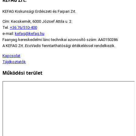
KEFAG Zrt.
KEFAG Kiskunsági Erdészeti és Faipari Zrt.
Cím: Kecskemét, 6000 József Attila u. 2.
Tel.
+36 76/510-400
e-mail:
kefag@kefag.hu
Faanyag kereskedelmi lánc technikai azonosító szám: AA0150286
A KEFAG Zrt.
EcoVadis
fenntarthatósági értékeléssel rendelkezik.
Kapcsolat
Tájékoztatók
Működési terület