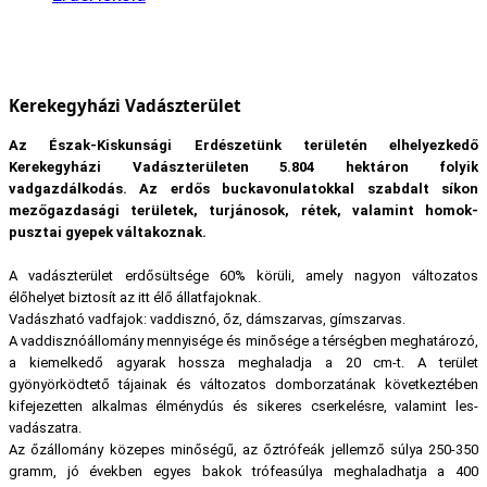
Kerekegyházi Vadászterület
Az Észak-Kiskunsági Erdészetünk területén elhelyezkedő
Kerekegyházi Vadászterületen 5.804 hektáron folyik
vadgazdálkodás. Az erdős buckavonulatokkal szabdalt síkon
mezőgazdasági területek, turjánosok, rétek, valamint homok-
pusztai gyepek váltakoznak.
A vadászterület erdősültsége 60% körüli, amely nagyon változatos
élőhelyet biztosít az itt élő állatfajoknak.
Vadászható vadfajok: vaddisznó, őz, dámszarvas, gímszarvas.
A vaddisznóállomány mennyisége és minősége a térségben meghatározó,
a kiemelkedő agyarak hossza meghaladja a 20 cm-t. A terület
gyönyörködtető tájainak és változatos domborzatának következtében
kifejezetten alkalmas élménydús és sikeres cserkelésre, valamint les-
vadászatra.
Az őzállomány közepes minőségű, az őztrófeák jellemző súlya 250-350
gramm, jó években egyes bakok trófeasúlya meghaladhatja a 400