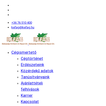
+36 76 510 400
kefag@kefag.hu
Cégismertető
Cégtörténet
Erdészeteink
Közérdekű adatok
Tanúsítványaink
Ajánlattételi
felhívások
Karrier
Kapcsolat