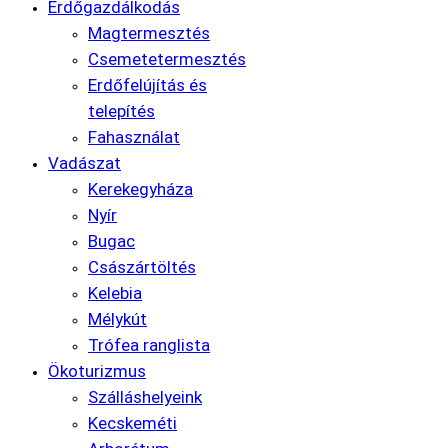
Erdőgazdálkodás
Magtermesztés
Csemetetermesztés
Erdőfelújítás és
telepítés
Fahasználat
Vadászat
Kerekegyháza
Nyír
Bugac
Császártöltés
Kelebia
Mélykút
Trófea ranglista
Ökoturizmus
Szálláshelyeink
Kecskeméti